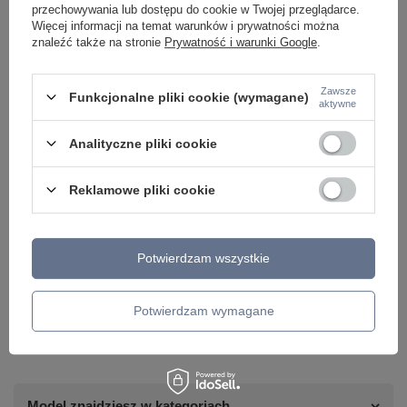
przechowywania lub dostępu do cookie w Twojej przeglądarce.
Więcej informacji na temat warunków i prywatności można
znaleźć także na stronie
Prywatność i warunki Google
.
Zawsze
Funkcjonalne pliki cookie (wymagane)
aktywne
Analityczne pliki cookie
Reklamowe pliki cookie
Potrzebujesz pomocy? Masz pytania lub
Potwierdzam wszystkie
chcesz lepszą cenę?
Napisz do nas - doradzimy, odpowiemy
Potwierdzam wymagane
Napisz do nas
szybko i przygotujemy indywidualną ofertę
dopasowaną do Ciebie..
Model znajdziesz w kategoriach