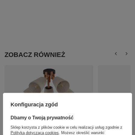
ZOBACZ RÓWNIEŻ
Konfiguracja zgód
Lampa sufitowa VAIO NATURE TK Lighting 575
ELIO TOPAZ LAMPA W
Dbamy o Twoją prywatność
466,99 zł
167,00 zł
/
szt.
/
szt.
Sklep korzysta z plików cookie w celu realizacji usług zgodnie z
Polityką dotyczącą cookies
. Możesz określić warunki