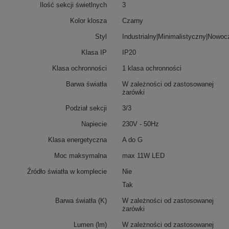
Ilość sekcji świetlnych
3
Kolor klosza
Czarny
Styl
Industrialny|Minimalistyczny|Nowo
Klasa IP
IP20
Klasa ochronności
1 klasa ochronności
Barwa światła
W zależności od zastosowanej
żarówki
Podział sekcji
3/3
Napiecie
230V - 50Hz
Klasa energetyczna
A do G
Moc maksymalna
max 11W LED
Źródło światła w komplecie
Nie
Tak
Barwa światła (K)
W zależności od zastosowanej
żarówki
Lumen (lm)
W zależności od zastosowanej