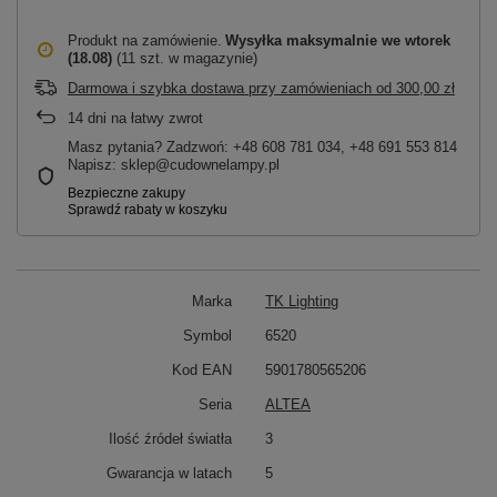
Produkt na zamówienie
Wysyłka maksymalnie
we wtorek
(18.08)
(11 szt. w magazynie)
Darmowa i szybka dostawa przy zamówieniach
od
300,00 zł
14
dni na łatwy zwrot
Masz pytania? Zadzwoń: +48 608 781 034, +48 691 553 814
Napisz: sklep@cudownelampy.pl
Marka
TK Lighting
Symbol
6520
Kod EAN
5901780565206
Seria
ALTEA
Ilość źródeł światła
3
Gwarancja w latach
5