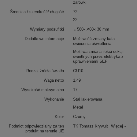
żarówki
Średnica / szerokość/ długość
72
22
Wymiary podsufitki
↔580- ↗60-↕30 mm
Dodatkowe informacje
Możliwość zmiany kąta
świecenia oświetlenia
Możliwa zmiana ilości sekcji
świetlnych przez elektryka z
uprawnieniami SEP
Rodzaj źródła światła
GU10
Waga netto
1.49
Wysokość maksymalna
17
Wykonanie
Stal lakierowana
Metal
Kolor
Czarny
Podmiot odpowiedzialny za ten
TK Tomasz Krywult
Więcej
produkt na terenie UE