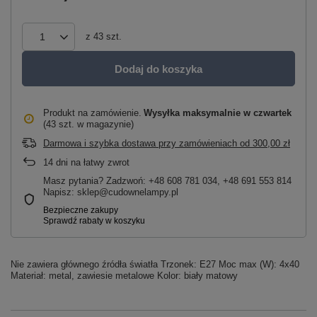
z
43
szt.
Dodaj do koszyka
Produkt na zamówienie
Wysyłka maksymalnie
w czwartek
(43 szt. w magazynie)
Darmowa i szybka dostawa przy zamówieniach
od
300,00 zł
14
dni na łatwy zwrot
Masz pytania? Zadzwoń: +48 608 781 034, +48 691 553 814
Napisz: sklep@cudownelampy.pl
Nie zawiera głównego źródła światła Trzonek: E27 Moc max (W): 4x40
Materiał: metal, zawiesie metalowe Kolor: biały matowy