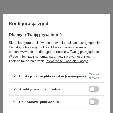
Konfiguracja zgód
Dbamy o Twoją prywatność
Sklep korzysta z plików cookie w celu realizacji usług zgodnie z
Polityką dotyczącą cookies
. Możesz określić warunki
przechowywania lub dostępu do cookie w Twojej przeglądarce.
Więcej informacji na temat warunków i prywatności można
Potrzebujesz pomocy? Masz pytania lub
znaleźć także na stronie
Prywatność i warunki Google
.
chcesz lepszą cenę?
Napisz do nas - doradzimy, odpowiemy
Napisz do nas
szybko i przygotujemy indywidualną ofertę
Zawsze
Funkcjonalne pliki cookie (wymagane)
dopasowaną do Ciebie..
aktywne
Analityczne pliki cookie
Model znajdziesz w kategoriach
Reklamowe pliki cookie