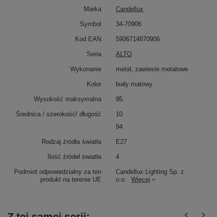
Marka
Candellux
Symbol
34-70906
Kod EAN
5906714870906
Seria
ALTO
Wykonanie
metal, zawiesie metalowe
Kolor
biały matowy
Wysokość maksymalna
95
Średnica / szerokość/ długość
10
94
Rodzaj źródła światła
E27
Ilość źródeł światła
4
Podmiot odpowiedzialny za ten
Candellux Lighting Sp. z
produkt na terenie UE
o.o.
Więcej
Z tej samej serii: