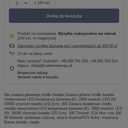
z
154
szt.
Dodaj do koszyka
Produkt na zamówienie
Wysyłka maksymalnie
we wtorek
(154 szt. w magazynie)
Darmowa i szybka dostawa przy zamówieniach
od
300,00 zł
14
dni na łatwy zwrot
Masz pytania? Zadzwoń: +48 608 781 034, +48 691 553 814
Napisz: sklep@cudownelampy.pl
Nie zawiera głównego źródła światła Zawiera główne źródło światła
niewymienne LED temperatura barwowa (K): 2800 trwalość LED (H):
30000 strumień światła LED (Lm): 300 Zawiera dodatkowe źródło
światła niewymienne LED temperatura barwowa (K): 2800 trwalość LED
(H): 30000 strumień światła LED (Lm): 300 Trzonek: E14 Moc max (W):
40 Materiał: podstawa stalowa, abażur tkanina/PCV Kolor: miedziany
Barwa światła: ciepła