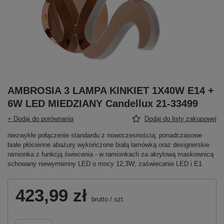
AMBROSIA 3 LAMPA KINKIET 1X40W E14 +
6W LED MIEDZIANY Candellux 21-33499
+ Dodaj do porównania
Dodaj do listy zakupowej
niezwykłe połączenie standardu z nowoczesnością; ponadczasowe
białe płócienne abażury wykończone białą lamówką oraz designerskie
ramionka z funkcją świecenia - w ramionkach za akrylową maskownicą
schowany niewymienny LED o mocy 12,3W; zaświecanie LED i E1
423,99 zł
brutto
/
szt.