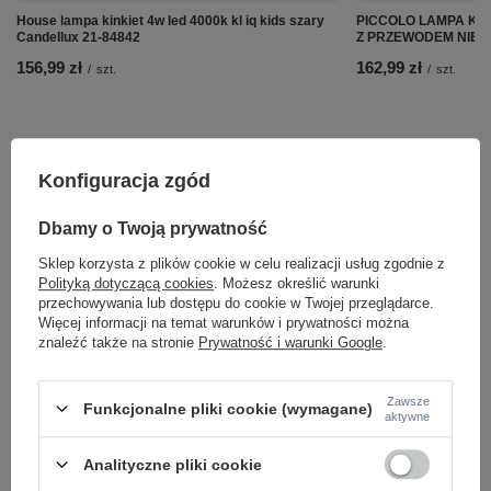
House lampa kinkiet 4w led 4000k kl iq kids szary
PICCOLO LAMPA KINK
Candellux 21-84842
Z PRZEWODEM NIEBIE
156,99 zł
162,99 zł
/
szt.
/
szt.
Konfiguracja zgód
Dbamy o Twoją prywatność
Sklep korzysta z plików cookie w celu realizacji usług zgodnie z
Polityką dotyczącą cookies
. Możesz określić warunki
przechowywania lub dostępu do cookie w Twojej przeglądarce.
Więcej informacji na temat warunków i prywatności można
znaleźć także na stronie
Prywatność i warunki Google
.
Potrzebujesz pomocy? Masz pytania lub
Zawsze
Funkcjonalne pliki cookie (wymagane)
aktywne
chcesz lepszą cenę?
Napisz do nas - doradzimy, odpowiemy
Analityczne pliki cookie
Napisz do nas
szybko i przygotujemy indywidualną ofertę
dopasowaną do Ciebie..