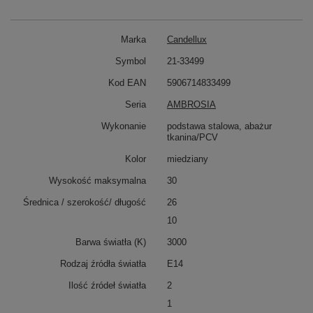
Marka
Candellux
Symbol
21-33499
Kod EAN
5906714833499
Seria
AMBROSIA
Wykonanie
podstawa stalowa, abażur
tkanina/PCV
Kolor
miedziany
Wysokość maksymalna
30
Średnica / szerokość/ długość
26
10
Barwa światła (K)
3000
Rodzaj źródła światła
E14
Ilość źródeł światła
2
1