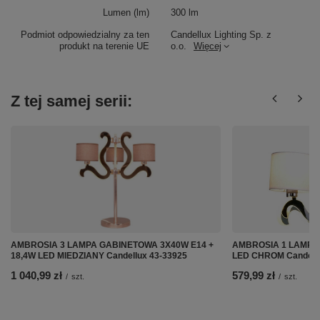
Lumen (lm)
300 lm
Podmiot odpowiedzialny za ten
Candellux Lighting Sp. z
produkt na terenie UE
o.o.
Więcej
Z tej samej serii:
AMBROSIA 3 LAMPA GABINETOWA 3X40W E14 +
AMBROSIA 1 LAMPA 
18,4W LED MIEDZIANY Candellux 43-33925
LED CHROM Candellu
1 040,99 zł
579,99 zł
/
szt.
/
szt.