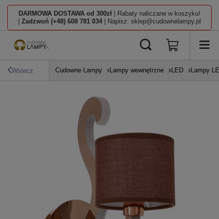
DARMOWA DOSTAWA od 300zł
| Rabaty naliczane w koszyku!
|
Zadzwoń (+48) 608 781 034
| Napisz: sklep@cudownelampy.pl
Cudowne Lampy
Lampy wewnętrzne
LED
Lampy L
Wstecz