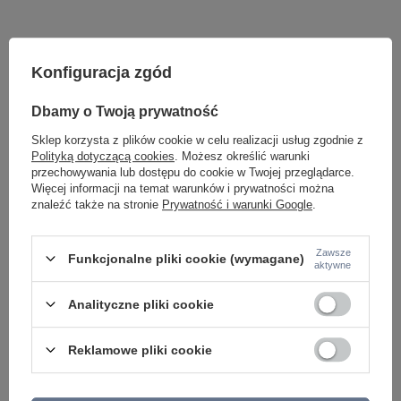
Konfiguracja zgód
Dbamy o Twoją prywatność
Sklep korzysta z plików cookie w celu realizacji usług zgodnie z
Polityką dotyczącą cookies
. Możesz określić warunki
przechowywania lub dostępu do cookie w Twojej przeglądarce.
Potrzebujesz pomocy? Masz pytania lub
Więcej informacji na temat warunków i prywatności można
chcesz lepszą cenę?
znaleźć także na stronie
Prywatność i warunki Google
.
Napisz do nas - doradzimy, odpowiemy
Napisz do nas
szybko i przygotujemy indywidualną ofertę
dopasowaną do Ciebie..
Zawsze
Funkcjonalne pliki cookie (wymagane)
aktywne
Analityczne pliki cookie
Model znajdziesz w kategoriach
Reklamowe pliki cookie