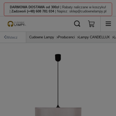
DARMOWA DOSTAWA od 300zł
| Rabaty naliczane w koszyku!
|
Zadzwoń (+48) 608 781 034
| Napisz: sklep@cudownelampy.pl
Cudowne Lampy
Producenci
Lampy CANDELLUX
L
Wstecz