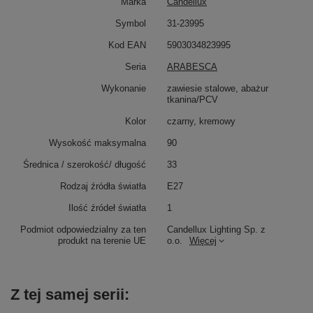
Marka
Candellux
Symbol
31-23995
Kod EAN
5903034823995
Seria
ARABESCA
Wykonanie
zawiesie stalowe, abażur
tkanina/PCV
Kolor
czarny, kremowy
Wysokość maksymalna
90
Średnica / szerokość/ długość
33
Rodzaj źródła światła
E27
Ilość źródeł światła
1
Podmiot odpowiedzialny za ten
Candellux Lighting Sp. z
produkt na terenie UE
o.o.
Więcej
Z tej samej serii: