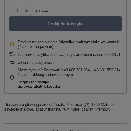
z
7
szt.
Dodaj do koszyka
Produkt na zamówienie
Wysyłka maksymalnie
we wtorek
(7 szt. w magazynie)
Darmowa i szybka dostawa przy zamówieniach
od
300,00 zł
14
dni na łatwy zwrot
Masz pytania? Zadzwoń: +48 608 781 034, +48 691 553 814
Napisz: sklep@cudownelampy.pl
Nie zawiera głównego źródła światła Moc max (W): 1x60 Materiał:
zawiesie stalowe, abażur tkanina/PCV Kolor: czarny+kremowy