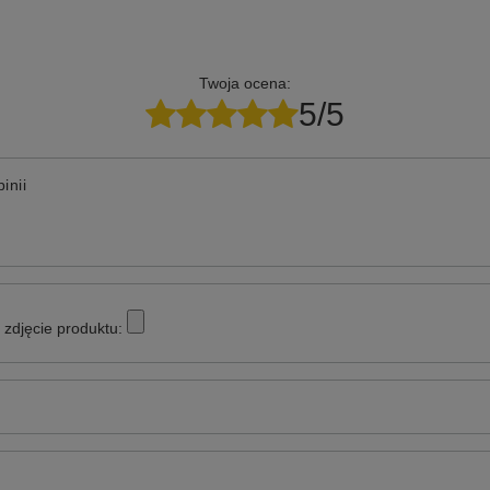
Twoja ocena:
5/5
inii
zdjęcie produktu: