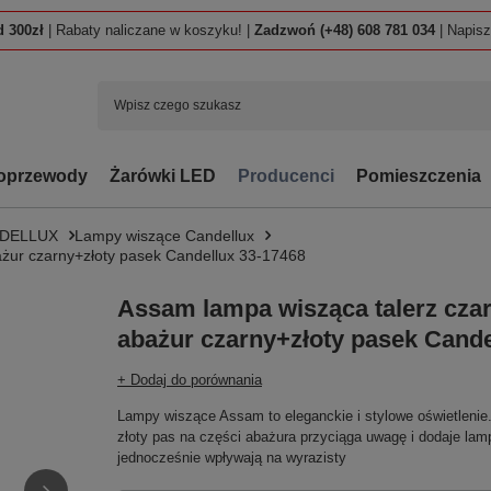
 300zł
| Rabaty naliczane w koszyku! |
Zadzwoń (+48) 608 781 034
| Napis
oprzewody
Żarówki LED
Producenci
Pomieszczenia
NDELLUX
Lampy wiszące Candellux
żur czarny+złoty pasek Candellux 33-17468
Assam lampa wisząca talerz cza
abażur czarny+złoty pasek Cande
+ Dodaj do porównania
Lampy wiszące Assam to eleganckie i stylowe oświetlenie
złoty pas na części abażura przyciąga uwagę i dodaje lamp
jednocześnie wpływają na wyrazisty