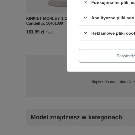
Funkcjonalne pliki 
Analityczne pliki coo
KINKIET MORLEY 1 CZARNY
House lampa kinkiet 4w l
Candellux 50401090
4000k kp iq kids miętowy
Candellux 21-84866
161,99 zł
/
szt.
Reklamowe pliki coo
156,99 zł
/
szt.
Potwier
Potrzebujesz 
Napisz do nas - doradzi
Model znajdziesz w kategoriach