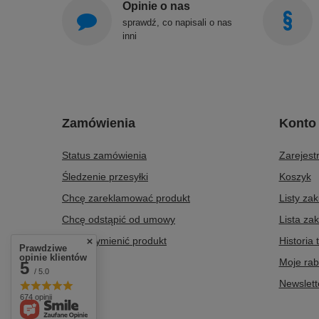
Opinie o nas
sprawdź, co napisali o nas
inni
Zamówienia
Konto
Status zamówienia
Zarejestr
Śledzenie przesyłki
Koszyk
Chcę zareklamować produkt
Listy za
Chcę odstąpić od umowy
Lista za
Chcę wymienić produkt
Historia 
Prawdziwe
opinie klientów
Kontakt
Moje rab
5
/ 5.0
Newslett
674 opinii