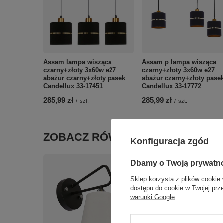
Assam lampa wisząca
Assam p lampa wisząca
czarny+złoty 3x60w e27
czarny+złoty 3x60w e27
abażur czarny+złoty pasek
abażur czarny+złoty pase
Candellux 33-17451
Candellux 33-17772
285,99 zł
285,99 zł
/
szt.
/
szt.
ZOBACZ RÓWNIEŻ
Konfiguracja zgód
Dbamy o Twoją prywatn
Sklep korzysta z plików cookie 
dostępu do cookie w Twojej prz
warunki Google
.