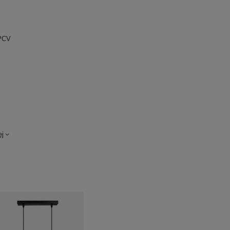
+PCV
ej