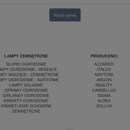
Wyślij opinię
LAMPY ZEWNĘTRZNE
PRODUCENCI
SŁUPKI OGRODOWE
AZZARDO
AMPY OGRODOWE - WISZĄCE
ITALUX
MPY WISZĄCE - ZEWNĘTRZNE
MAYTONI
MPY OGRODOWE - SUFITOWE
ARGON
LAMPY SOLARNE
REALITY
OPRAWY OGRODOWE
CANDELLUX
GIRLANDY OGRODOWE
SIGMA
KINKIETY OGRODOWE
ALDEX
OŚWIETLENIE SCHODÓW
SOLLUX
ZEWNĘTRZNE