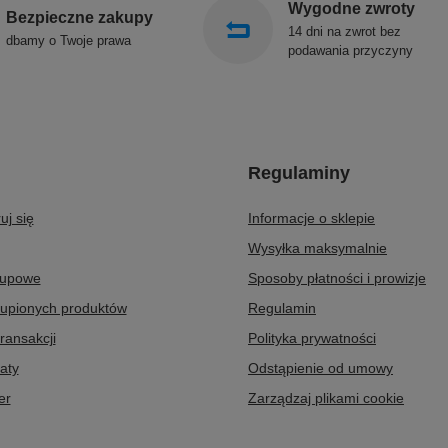
Wygodne zwroty
Bezpieczne zakupy
14 dni na zwrot bez
dbamy o Twoje prawa
podawania przyczyny
Regulaminy
uj się
Informacje o sklepie
Wysyłka maksymalnie
kupowe
Sposoby płatności i prowizje
kupionych produktów
Regulamin
transakcji
Polityka prywatności
aty
Odstąpienie od umowy
er
Zarządzaj plikami cookie