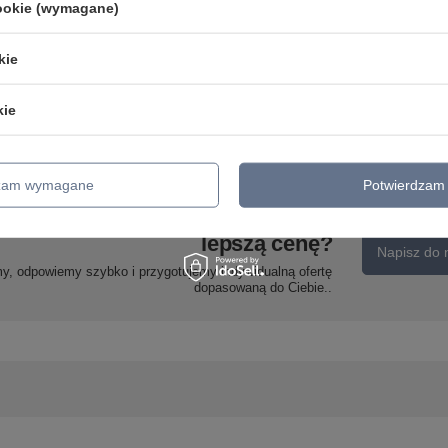
cookie (wymagane)
Primo p lampa wisząca
czarny+złoty 6x60w e27
kie
ed
klosz czarny Candellux 36-
00316
kie
680,99 zł
/
szt.
dzam wymagane
Potwierdzam 
pomocy? Masz pytania lub chcesz
lepszą cenę?
Napisz do 
my, odpowiemy szybko i przygotujemy indywidualną ofertę
dopasowaną do Ciebie..