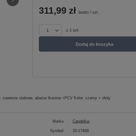
311,99 zł
brutto
/
szt.
z
1
szt.
Dodaj do koszyka
: zawiesie stalowe, abażur tkanina +PCV Kolor: czarny + złoty
Marka
Candellux
Symbol
33-17468