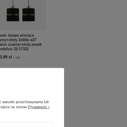
sam lampa wisząca
arny+złoty 2x60w e27
ażur czarny+złoty pasek
ndellux 32-17321
3,99 zł
/
szt.
ć warunki przechowywania lub
 także na stronie
Prywatność i