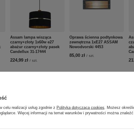
Assam lampa wisząca
Oprawa ścienna podtynkowa
As
czarny+złoty 1x60w e27
zewnętrzna 1xE27 ASSAM
cz
k
abażur czarny+złoty pasek
Nowodvorski 4453
ab
Candellux 31-17444
Ca
85,00 zł
/
szt.
224,99 zł
21
/
szt.
ość
w celu realizacji usług zgodnie z
Polityką dotyczącą cookies
. Możesz określi
eglądarce. Więcej informacji na temat warunków i prywatności można znaleźć
LAMPA SENSO LISTWA
6X40W G9 Candellux 96-
31283
219,99 zł
/
szt.