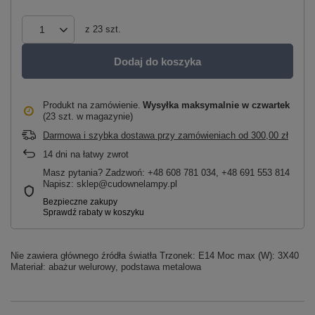
z
23
szt.
Dodaj do koszyka
Produkt na zamówienie
Wysyłka maksymalnie
w czwartek
(23 szt. w magazynie)
Darmowa i szybka dostawa przy zamówieniach
od
300,00 zł
14
dni na łatwy zwrot
Masz pytania? Zadzwoń: +48 608 781 034, +48 691 553 814
Napisz: sklep@cudownelampy.pl
Nie zawiera głównego źródła światła Trzonek: E14 Moc max (W): 3X40
Materiał: abażur welurowy, podstawa metalowa