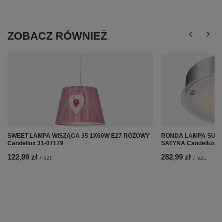
ZOBACZ RÓWNIEŻ
SWEET LAMPA WISZĄCA 35 1X60W E27 RÓŻOWY
RONDA LAMPA SUFI
Candellux 31-07179
SATYNA Candellux 1
122,99 zł
282,99 zł
/
szt.
/
szt.