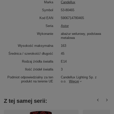
Marka
Candellux
Symbol
53-80465
Kod EAN
5906714780465
Seria
Astor
Wykonanie
abażur welurowy, podstawa
metalowa
Wysokość maksymalna
163
Średnica / szerokość/ długość
45
Rodzaj źródła światła
E14
Ilość źródeł światła
3
Podmiot odpowiedzialny za ten
Candellux Lighting Sp. z
produkt na terenie UE
o.o.
Więcej
Z tej samej serii: