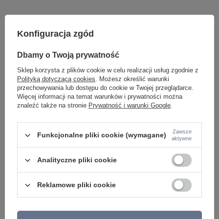
Konfiguracja zgód
Dbamy o Twoją prywatność
Sklep korzysta z plików cookie w celu realizacji usług zgodnie z
Polityką dotyczącą cookies
. Możesz określić warunki
Potrzebujesz pomocy? Masz pytania lub
przechowywania lub dostępu do cookie w Twojej przeglądarce.
chcesz lepszą cenę?
Więcej informacji na temat warunków i prywatności można
znaleźć także na stronie
Prywatność i warunki Google
.
Napisz do nas - doradzimy, odpowiemy
Napisz do nas
szybko i przygotujemy indywidualną ofertę
dopasowaną do Ciebie..
Zawsze
Funkcjonalne pliki cookie (wymagane)
aktywne
Analityczne pliki cookie
Model znajdziesz w kategoriach
Reklamowe pliki cookie
Napisz swoją opinię