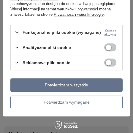
przechowywania lub dostępu do cookie w Twojej przeglądarce.
Więcej informacji na temat warunków i prywatności można
znaleźć także na stronie
Prywatność i warunki Google
.
Zawsze
Funkcjonalne pliki cookie (wymagane)
aktywne
Analityczne pliki cookie
Reklamowe pliki cookie
Potwierdzam wszystkie
Potrzebujesz pomocy? Masz pytania lub
chcesz lepszą cenę?
Napisz do nas - doradzimy, odpowiemy
Potwierdzam wymagane
Napisz do nas
szybko i przygotujemy indywidualną ofertę
dopasowaną do Ciebie..