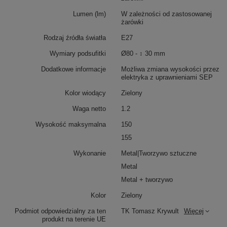
Lumen (lm)
W zależności od zastosowanej
żarówki
Rodzaj źródła światła
E27
Wymiary podsufitki
Ø80 - ↕ 30 mm
Dodatkowe informacje
Możliwa zmiana wysokości przez
elektryka z uprawnieniami SEP
Kolor wiodący
Zielony
Waga netto
1.2
Wysokość maksymalna
150
155
Wykonanie
Metal|Tworzywo sztuczne
Metal
Metal + tworzywo
Kolor
Zielony
Podmiot odpowiedzialny za ten
TK Tomasz Krywult
Więcej
produkt na terenie UE