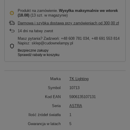
Produkt na zamówienie
Wysyłka maksymalnie
we wtorek
(18.08)
(13 szt. w magazynie)
Darmowa i szybka dostawa przy zamówieniach
od
300,00 zł
14
dni na łatwy zwrot
Masz pytania? Zadzwoń: +48 608 781 034, +48 691 553 814
Napisz: sklep@cudownelampy.pl
Marka
TK Lighting
Symbol
10713
Kod EAN
5906135107131
Seria
ASTRA
Ilość źródeł światła
1
Gwarancja w latach
5