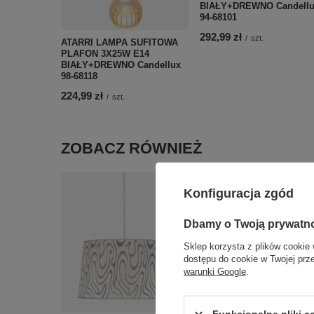
BIAŁY+DREWNO Candellu
94-68101
292,99 zł
/
szt.
ATARRI LAMPA SUFITOWA
PLAFON 3X25W E14
BIAŁY+DREWNO Candellux
98-68118
224,99 zł
/
szt.
ZOBACZ RÓWNIEŻ
Konfiguracja zgód
Dbamy o Twoją prywatn
Sklep korzysta z plików cookie 
FIERA LAMPA SUFITOWA
dostępu do cookie w Twojej prz
PLAFON 31 2X60W E27
warunki Google
.
OKRĄGŁY Candellux 13-
30412
156,99 zł
Funkcjonalne pliki 
/
szt.