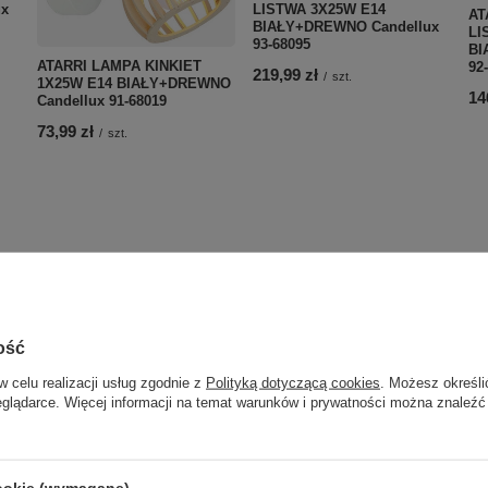
LISTWA 3X25W E14
x
AT
BIAŁY+DREWNO Candellux
LI
93-68095
BI
ATARRI LAMPA KINKIET
92
219,99 zł
/
szt.
1X25W E14 BIAŁY+DREWNO
14
Candellux 91-68019
73,99 zł
/
szt.
ość
w celu realizacji usług zgodnie z
Polityką dotyczącą cookies
. Możesz określi
eglądarce. Więcej informacji na temat warunków i prywatności można znaleźć
YUKI LAMPA KINKIET
cookie (wymagane)