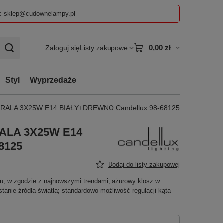
z: sklep@cudownelampy.pl
0,00 zł
Zaloguj się
Listy zakupowe
Styl
Wyprzedaże
RALA 3X25W E14 BIAŁY+DREWNO Candellux 98-68125
ALA 3X25W E14
8125
Dodaj do listy zakupowej
nu; w zgodzie z najnowszymi trendami; ażurowy klosz w
anie źródła światła; standardowo możliwość regulacji kąta