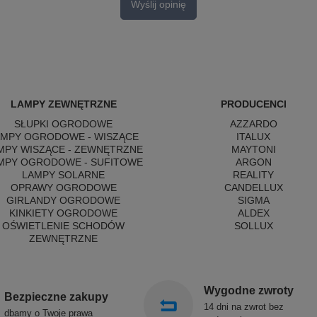
Wyślij opinię
LAMPY ZEWNĘTRZNE
PRODUCENCI
SŁUPKI OGRODOWE
AZZARDO
AMPY OGRODOWE - WISZĄCE
ITALUX
MPY WISZĄCE - ZEWNĘTRZNE
MAYTONI
MPY OGRODOWE - SUFITOWE
ARGON
LAMPY SOLARNE
REALITY
OPRAWY OGRODOWE
CANDELLUX
GIRLANDY OGRODOWE
SIGMA
KINKIETY OGRODOWE
ALDEX
OŚWIETLENIE SCHODÓW
SOLLUX
ZEWNĘTRZNE
Wygodne zwroty
Bezpieczne zakupy
14 dni na zwrot bez
dbamy o Twoje prawa