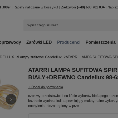
 300zł
| Rabaty naliczane w koszyku! |
Zadzwoń (+48) 608 781 034
| Napis
oprzewody
Żarówki LED
Producenci
Pomieszczenia
NDELLUX
Lampy sufitowe Candellux
ATARRI LAMPA SUFITOWA SPI
ATARRI LAMPA SUFITOWA SPIR
BIAŁY+DREWNO Candellux 98-6
+ Dodaj do porównania
czołowy przedstawiciel na liście wyborów bieżącego sezo
kształcie wycinka kuli zapewniający maksymalne wykorzyst
nachylenia; niezastąpiony w prze