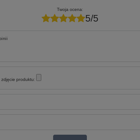
Twoja ocena:
5/5
inii
zdjęcie produktu: