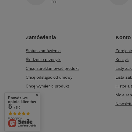
inni
Zamówienia
Konto
Status zamówienia
Zarejestr
Śledzenie przesyłki
Koszyk
Chcę zareklamować produkt
Listy za
Chcę odstąpić od umowy
Lista za
Chcę wymienić produkt
Historia 
Kontakt
Moje rab
Prawdziwe
opinie klientów
Newslett
5
/ 5.0
672 opinii