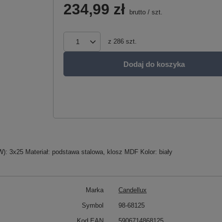
234,99 zł
brutto
/
szt.
z
286
szt.
Dodaj do koszyka
): 3x25 Materiał: podstawa stalowa, klosz MDF Kolor: biały
Marka
Candellux
Symbol
98-68125
Kod EAN
5906714868125