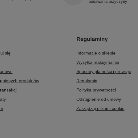
podawania przyczyny
Regulaminy
uj się
Informacje o sklepie
Wysyłka maksymalnie
kupowe
Sposoby płatności i prowizje
kupionych produktów
Regulamin
transakcji
Polityka prywatności
aty
Odstąpienie od umowy
er
Zarządzaj plikami cookie