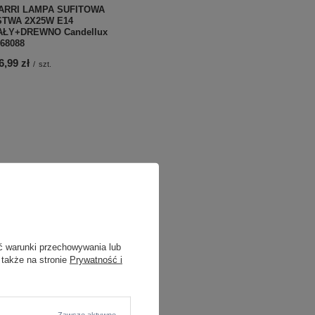
ARRI LAMPA SUFITOWA
STWA 2X25W E14
AŁY+DREWNO Candellux
-68088
6,99 zł
/
szt.
ć warunki przechowywania lub
 także na stronie
Prywatność i
Zawsze aktywne