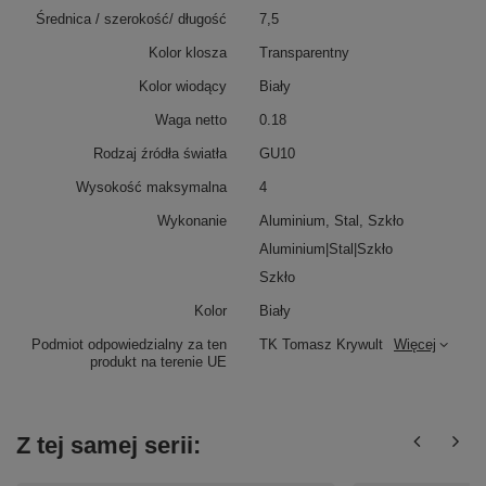
Średnica / szerokość/ długość
7,5
Kolor klosza
Transparentny
Kolor wiodący
Biały
Waga netto
0.18
Rodzaj źródła światła
GU10
Wysokość maksymalna
4
Wykonanie
Aluminium, Stal, Szkło
Aluminium|Stal|Szkło
Szkło
Kolor
Biały
Podmiot odpowiedzialny za ten
TK Tomasz Krywult
Więcej
produkt na terenie UE
Z tej samej serii: