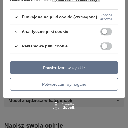
Zawsze
Funkcjonalne pliki cookie (wymagane)
aktywne
Analityczne pliki cookie
Reklamowe pliki cookie
Potrzebujesz pomocy? Masz pytania lub
chcesz lepszą cenę?
Napisz do nas - doradzimy, odpowiemy
Potwierdzam wszystkie
Napisz do nas
szybko i przygotujemy indywidualną ofertę
dopasowaną do Ciebie..
Potwierdzam wymagane
Model znajdziesz w kategoriach
Napisz swoją opinię