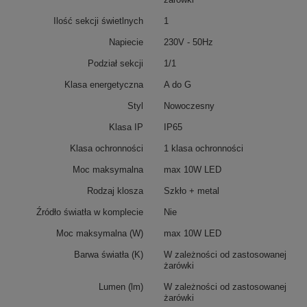
Ilość sekcji świetlnych
1
Napiecie
230V - 50Hz
Podział sekcji
1/1
Klasa energetyczna
A do G
Styl
Nowoczesny
Klasa IP
IP65
Klasa ochronności
1 klasa ochronności
Moc maksymalna
max 10W LED
Rodzaj klosza
Szkło + metal
Źródło światła w komplecie
Nie
Moc maksymalna (W)
max 10W LED
Barwa światła (K)
W zależności od zastosowanej
żarówki
Lumen (lm)
W zależności od zastosowanej
żarówki