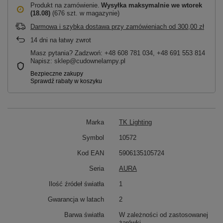
Produkt na zamówienie
Wysyłka maksymalnie
we wtorek
(18.08)
(676 szt. w magazynie)
Darmowa i szybka dostawa przy zamówieniach
od
300,00 zł
14
dni na łatwy zwrot
Masz pytania? Zadzwoń: +48 608 781 034, +48 691 553 814
Napisz: sklep@cudownelampy.pl
Marka
TK Lighting
Symbol
10572
Kod EAN
5906135105724
Seria
AURA
Ilość źródeł światła
1
Gwarancja w latach
2
Barwa światła
W zależności od zastosowanej
żarówki