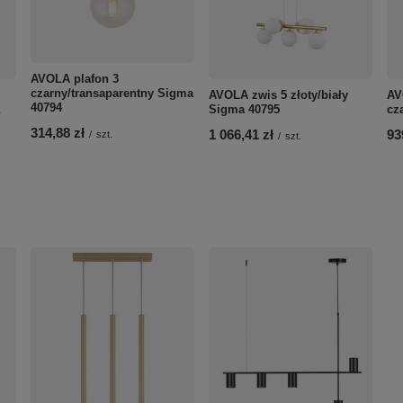
AVOLA plafon 3
czarny/transaparentny Sigma
AVOLA zwis 5 złoty/biały
AV
40794
Sigma 40795
cz
314,88 zł
1 066,41 zł
93
/
szt.
/
szt.