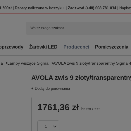
 300zł
| Rabaty naliczane w koszyku! |
Zadzwoń (+48) 608 781 034
| Napis
oprzewody
Żarówki LED
Producenci
Pomieszczenia
ma
Lampy wiszące Sigma
AVOLA zwis 9 złoty/transparentny Sigma 
AVOLA zwis 9 złoty/transparent
+ Dodaj do porównania
1761,36 zł
brutto
/
szt.