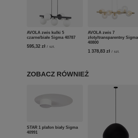
AVOLA zwis kulki 5
AVOLA zwis 7
czarne/białe Sigma 40787
złoty/transparentny Sigma
40800
595,32 zł
/
szt.
1 378,83 zł
/
szt.
ZOBACZ RÓWNIEŻ
STAR 1 plafon biały Sigma
40991