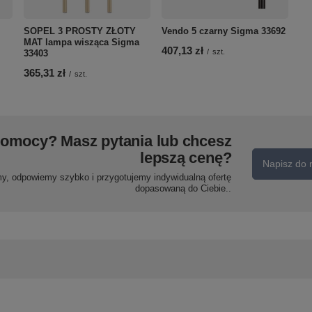
SOPEL 3 PROSTY ZŁOTY
Vendo 5 czarny Sigma 33692
MAT lampa wisząca Sigma
407,13 zł
/
szt.
33403
365,31 zł
/
szt.
pomocy? Masz pytania lub chcesz
lepszą cenę?
Napisz do 
my, odpowiemy szybko i przygotujemy indywidualną ofertę
dopasowaną do Ciebie..