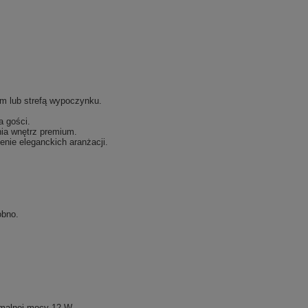
em lub strefą wypoczynku.
a gości.
ia wnętrz premium.
enie eleganckich aranżacji.
obno.
malnej mocy 12 W.