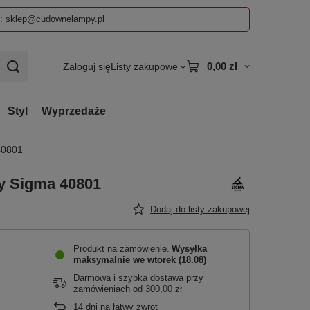
z: sklep@cudownelampy.pl
0,00 zł
Zaloguj się
Listy zakupowe
Styl
Wyprzedaże
40801
ny Sigma 40801
Dodaj do listy zakupowej
Produkt na zamówienie
Wysyłka
maksymalnie
we wtorek (18.08)
Darmowa i szybka dostawa przy
zamówieniach
od
300,00 zł
14
dni na łatwy zwrot