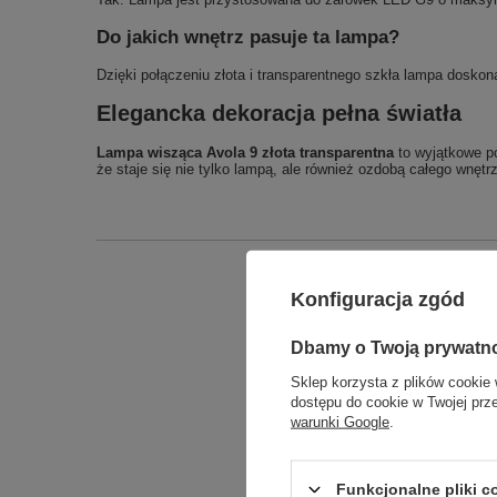
Do jakich wnętrz pasuje ta lampa?
Dzięki połączeniu złota i transparentnego szkła lampa dosko
Elegancka dekoracja pełna światła
Lampa wisząca Avola 9 złota transparentna
to wyjątkowe po
że staje się nie tylko lampą, ale również ozdobą całego wnętr
Konfiguracja zgód
Dbamy o Twoją prywatn
Sklep korzysta z plików cookie 
dostępu do cookie w Twojej prz
warunki Google
.
Funkcjonalne pliki 