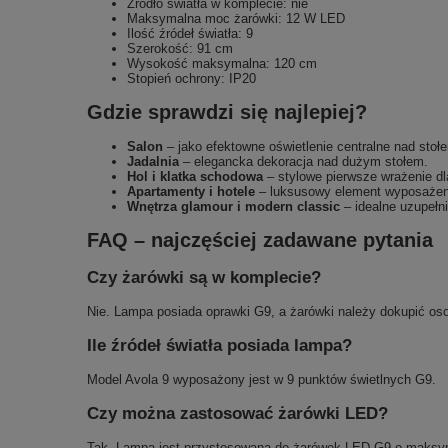
Źródło światła w komplecie: nie
Maksymalna moc żarówki: 12 W LED
Ilość źródeł światła: 9
Szerokość: 91 cm
Wysokość maksymalna: 120 cm
Stopień ochrony: IP20
Gdzie sprawdzi się najlepiej?
Salon
– jako efektowne oświetlenie centralne nad stoł
Jadalnia
– elegancka dekoracja nad dużym stołem.
Hol i klatka schodowa
– stylowe pierwsze wrażenie dl
Apartamenty i hotele
– luksusowy element wyposażen
Wnętrza glamour i modern classic
– idealne uzupełni
FAQ – najczęściej zadawane pytania
Czy żarówki są w komplecie?
Nie. Lampa posiada oprawki G9, a żarówki należy dokupić os
Ile źródeł światła posiada lampa?
Model Avola 9 wyposażony jest w 9 punktów świetlnych G9.
Czy można zastosować żarówki LED?
Tak. Lampa jest przystosowana do żarówek LED G9 o maksy