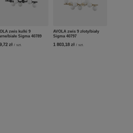
AVOLA LA
CHROMOWY
OLA zwis kulki 9
AVOLA zwis 9 złoty/biały
KLOSZ BIAŁ
arne/białe Sigma 40789
Sigma 40797
20710
9,72 zł
1 803,18 zł
/
szt.
/
szt.
112,99 zł
/