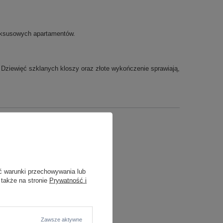
 luksusowych apartamentów.
 Dziewięć szklanych kloszy oraz złote wykończenie sprawiają,
ć warunki przechowywania lub
 także na stronie
Prywatność i
Zawsze aktywne