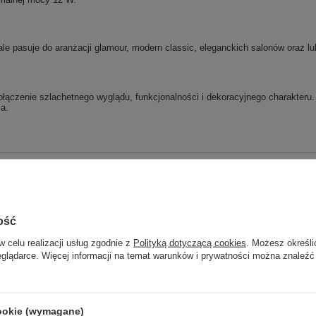
nale pasuje do aranżacji glamour, modern classic, eleganckich salonów oraz
łączenie szlachetnego wyglądu, funkcjonalności i dekoracyjnego charakteru.
za.
Marka
Sigma
Symbol
40801
Kod EAN
5905143287194
ość
Seria
AVOLA
w celu realizacji usług zgodnie z
Polityką dotyczącą cookies
. Możesz określi
eglądarce. Więcej informacji na temat warunków i prywatności można znaleźć
Rodzaj źródła światła
G9
Wykonanie
klosz szklany
Stal mosiądzowana
cookie (wymagane)