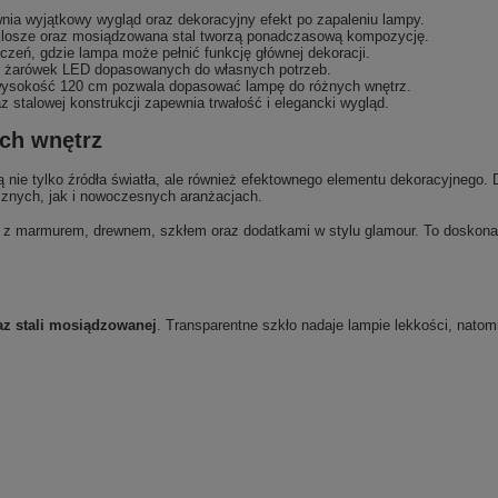
ia wyjątkowy wygląd oraz dekoracyjny efekt po zapaleniu lampy.
klosze oraz mosiądzowana stal tworzą ponadczasową kompozycję.
zeń, gdzie lampa może pełnić funkcję głównej dekoracji.
 żarówek LED dopasowanych do własnych potrzeb.
sokość 120 cm pozwala dopasować lampę do różnych wnętrz.
 stalowej konstrukcji zapewnia trwałość i elegancki wygląd.
ch wnętrz
 nie tylko źródła światła, ale również efektownego elementu dekoracyjnego.
cznych, jak i nowoczesnych aranżacjach.
a z marmurem, drewnem, szkłem oraz dodatkami w stylu glamour. To doskonały
az stali mosiądzowanej
. Transparentne szkło nadaje lampie lekkości, natom