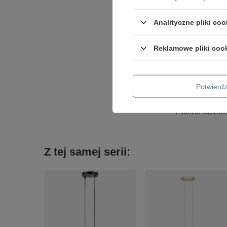
Analityczne pliki coo
Reklamowe pliki coo
Potwier
Podmiot odpowied
Z tej samej serii: