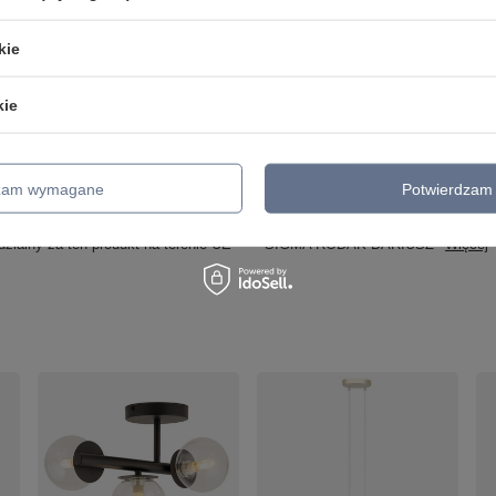
Kolor
Transparentny
Złoty
kie
Wysokość maksymalna
max 120
kie
Średnica / szerokość/ długość
91
Źródło światła (brak w komplecie)
9 x G9 max 12W led
Ilość źródeł światła
9
dzam wymagane
Potwierdzam 
Klasa IP
IP20
zialny za ten produkt na terenie UE
SIGMA RODAK DARIUSZ
Więcej