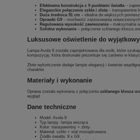
Efektowna konstrukcja z 9 punktami światła
– zapewn
Eleganckie połączenie szkła i złota
– transparentne 
Duża średnica 91 cm
– idealna do większych pomieszc
Oprawki G9
– możliwość zastosowania nowoczesnych
Regulowana wysokość zawieszenia
– maksymalna wy
Solidne wykonanie
– połączenie szklanego klosza oraz
Luksusowe oświetlenie do wyjątkowy
Lampa Avola 9 została zaprojektowana dla osób, które szukają
kompozycję, która doskonale prezentuje się zarówno w klasy
Złote wykończenie dodaje lampie elegancji i świetnie współgr
charakter.
Materiały i wykonanie
Oprawa została wykonana z połączenia
szklanego klosza or
wygląd.
Dane techniczne
Model: Avola 9
Typ lampy: lampa wisząca
Kolor: transparentny + złoty
Materiał: szkło + stal mosiądzowana
Źródło światła: 9 x G9