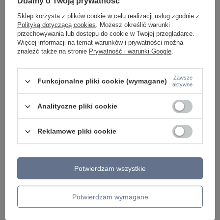
Dbamy o Twoją prywatność
Napisz do nas
szybko i przygotujemy indywidualną ofertę
dopasowaną do Ciebie..
Sklep korzysta z plików cookie w celu realizacji usług zgodnie z
Polityką dotyczącą cookies
. Możesz określić warunki
przechowywania lub dostępu do cookie w Twojej przeglądarce.
Więcej informacji na temat warunków i prywatności można
znaleźć także na stronie
Prywatność i warunki Google
.
Model znajdziesz w kategoriach
Zawsze
Funkcjonalne pliki cookie (wymagane)
aktywne
Napisz swoją opinię
Analityczne pliki cookie
Twoja ocena:
5/5
Reklamowe pliki cookie
Treść twojej opinii
Potwierdzam wszystkie
Potwierdzam wymagane