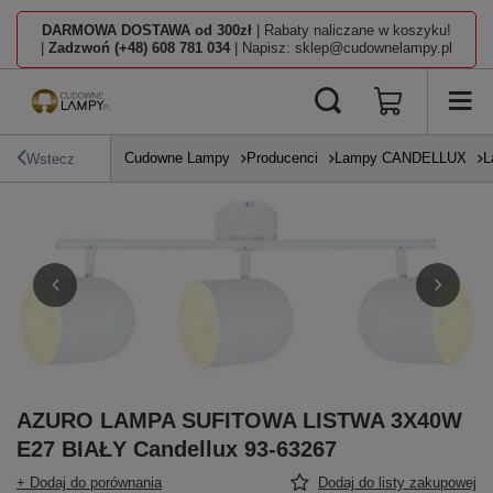
DARMOWA DOSTAWA od 300zł
| Rabaty naliczane w koszyku!
|
Zadzwoń (+48) 608 781 034
| Napisz: sklep@cudownelampy.pl
Cudowne Lampy
Producenci
Lampy CANDELLUX
L
Wstecz
AZURO LAMPA SUFITOWA LISTWA 3X40W
E27 BIAŁY Candellux 93-63267
+ Dodaj do porównania
Dodaj do listy zakupowej