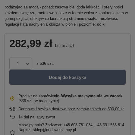
podążając za modą - ponadczasowa biel doda lekkości i sterylności
każdemu wnętrzu; metalowe klosze w formie walca z zaokrągleniem w
górnej części, efektywnie kierunkują strumień światła; możliwość
regulacji kąta nachylenia klosza w pionie i poziomie; do k
282,99 zł
brutto
/
szt.
z
536
szt.
Dodaj do koszyka
Produkt na zamówienie
Wysyłka maksymalnie
we wtorek
(536 szt. w magazynie)
Darmowa i szybka dostawa przy zamówieniach
od
300,00 zł
14
dni na łatwy zwrot
Masz pytania? Zadzwoń: +48 608 781 034, +48 691 553 814
Napisz: sklep@cudownelampy.pl