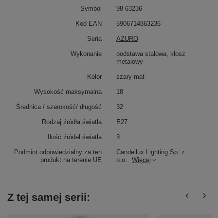
Symbol
98-63236
Kod EAN
5906714863236
Seria
AZURO
Wykonanie
podstawa stalowa, klosz
metalowy
Kolor
szary mat
Wysokość maksymalna
18
Średnica / szerokość/ długość
32
Rodzaj źródła światła
E27
Ilość źródeł światła
3
Podmiot odpowiedzialny za ten
Candellux Lighting Sp. z
produkt na terenie UE
o.o.
Więcej
Z tej samej serii: