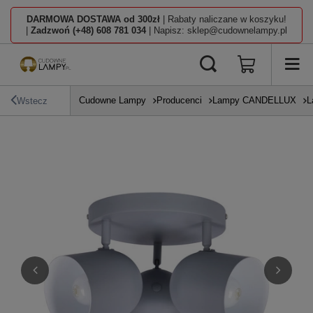
DARMOWA DOSTAWA od 300zł
| Rabaty naliczane w koszyku!
|
Zadzwoń (+48) 608 781 034
| Napisz: sklep@cudownelampy.pl
Cudowne Lampy
Producenci
Lampy CANDELLUX
L
Wstecz