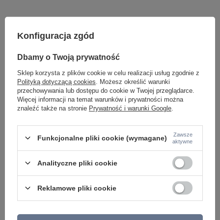
Konfiguracja zgód
Dbamy o Twoją prywatność
Sklep korzysta z plików cookie w celu realizacji usług zgodnie z
Polityką dotyczącą cookies
. Możesz określić warunki
Potrzebujesz pomocy? Masz pytania lub
przechowywania lub dostępu do cookie w Twojej przeglądarce.
chcesz lepszą cenę?
Więcej informacji na temat warunków i prywatności można
znaleźć także na stronie
Prywatność i warunki Google
.
Napisz do nas - doradzimy, odpowiemy
Napisz do nas
szybko i przygotujemy indywidualną ofertę
dopasowaną do Ciebie..
Zawsze
Funkcjonalne pliki cookie (wymagane)
aktywne
Analityczne pliki cookie
Model znajdziesz w kategoriach
Reklamowe pliki cookie
Napisz swoją opinię