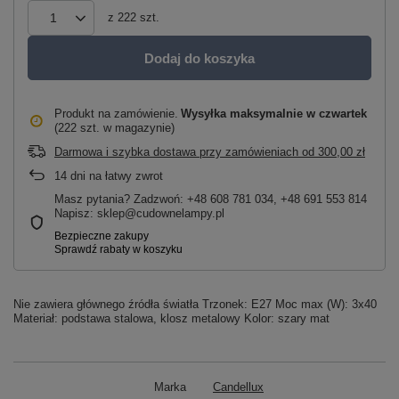
z
222
szt.
Dodaj do koszyka
Produkt na zamówienie
Wysyłka maksymalnie
w czwartek
(222 szt. w magazynie)
Darmowa i szybka dostawa przy zamówieniach
od
300,00 zł
14
dni na łatwy zwrot
Masz pytania? Zadzwoń: +48 608 781 034, +48 691 553 814
Napisz: sklep@cudownelampy.pl
Nie zawiera głównego źródła światła Trzonek: E27 Moc max (W): 3x40
Materiał: podstawa stalowa, klosz metalowy Kolor: szary mat
Marka
Candellux