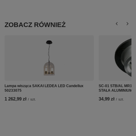
ZOBACZ RÓWNIEŻ
Lampa wisząca SAKAI LEDEA LED Candellux
SC-01 STB/AL MR16
50233075
STAŁA ALUMINIUM Ca
1 262,99 zł
34,99 zł
/
szt.
/
szt.