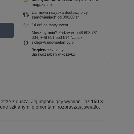
magazynie)
Darmowa i szybka dostawa przy
zamówieniach
od
300,00 zł
14
dni na łatwy zwrot
Masz pytania? Zadzwoń: +48 608 781
034, +48 691 553 814 Napisz:
sklep@cudownelampy.pl
nętrze z duszą. Jej imponujący wymiar – aż
150 ×
bione szklanymi elementami rozpraszają światło,