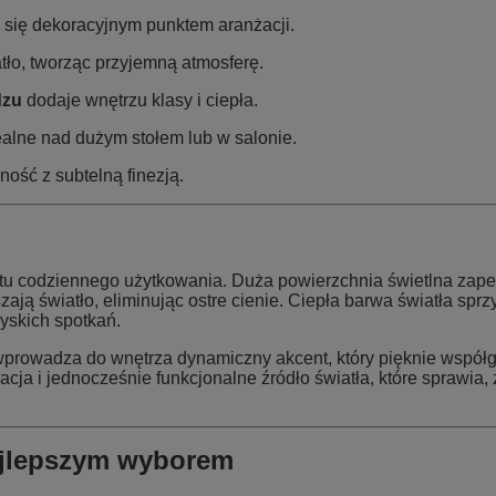
 się dekoracyjnym punktem aranżacji.
tło, tworząc przyjemną atmosferę.
dzu
dodaje wnętrzu klasy i ciepła.
alne nad dużym stołem lub w salonie.
ość z subtelną finezją.
rtu codziennego użytkowania. Duża powierzchnia świetlna zap
zają światło, eliminując ostre cienie. Ciepła barwa światła sprz
yskich spotkań.
prowadza do wnętrza dynamiczny akcent, który pięknie współgr
acja i jednocześnie funkcjonalne źródło światła, które sprawia, ż
ajlepszym wyborem