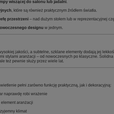
ampy wiszącej do salonu lub jadalni
.
yjnych
, które są również praktycznym źródłem światła.
refę przestrzeni
– nad dużym stołem lub w reprezentacyjnej cz
i nowoczesnego designu
w jednym.
sokiej jakości, a subtelne, szklane elementy dodają jej lekkoś
nymi stylami aranżacji – od nowoczesnych po klasyczne. Solidn
le też pewnie służy przez wiele lat.
ietlenie pełni zarówno funkcję praktyczną, jak i dekoracyjną:
miar naprawdę robi wrażenie
y element aranżacji
rzyjemny klimat