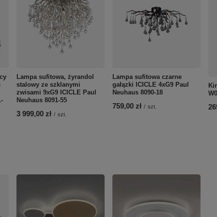
cy
Lampa sufitowa, żyrandol
Lampa sufitowa czarne
e
stalowy ze szklanymi
gałązki ICICLE 4xG9 Paul
Ki
zwisami 9xG9 ICICLE Paul
Neuhaus 8090-18
W0
-
Neuhaus 8091-55
759,00 zł
26
/
szt.
3 999,00 zł
/
szt.