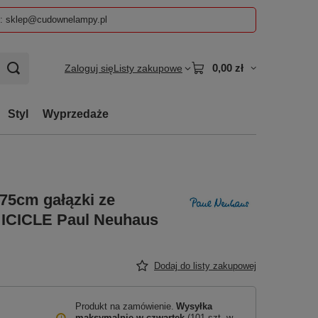
z: sklep@cudownelampy.pl
0,00 zł
Zaloguj się
Listy zakupowe
Styl
Wyprzedaże
75cm gałązki ze
ICICLE Paul Neuhaus
Dodaj do listy zakupowej
Produkt na zamówienie
Wysyłka
maksymalnie
w czwartek
(101 szt. w