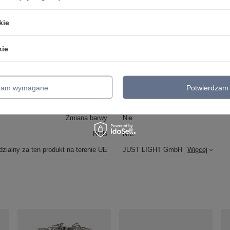
Moc (Watt)
40
kie
Kolor
STARY MOSIĄDZ
Wykonanie
METAL/SZKŁO
kie
Źródło światła w komplecie
Nie
Klasa IP
IP20
Sterowanie pilotem
NIE
dzam wymagane
Potwierdzam 
Ściemnianie
NIE
Zmiana barwy
Nie
RGB
NIE
zialny za ten produkt na terenie UE
JUST LIGHT GmbH
Więcej