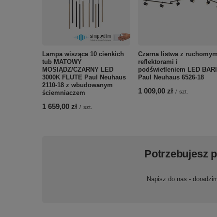
Lampa wisząca 10 cienkich
Czarna listwa z ruchomym
tub MATOWY
reflektorami i
MOSIĄDZ/CZARNY LED
podświetleniem LED BAR
3000K FLUTE Paul Neuhaus
Paul Neuhaus 6526-18
2110-18 z wbudowanym
1 009,00 zł
/
szt.
ściemniaczem
1 659,00 zł
/
szt.
Potrzebujesz 
Napisz do nas - doradzi