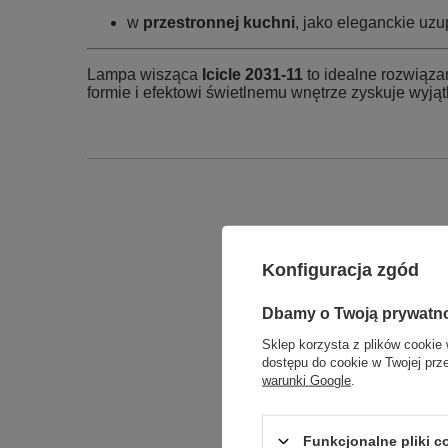
w
przestronnej kuchni
, jako eleganckie uzu
Lampa wisząca
Icicle 2031‑11
to idealne rozwiązan
formie i efektowi świetlnemu wnętrze zyskuje wyją
Konfiguracja zgód
Dbamy o Twoją prywatn
Sklep korzysta z plików cookie 
dostępu do cookie w Twojej prz
warunki Google
.
Funkcjonalne pliki 