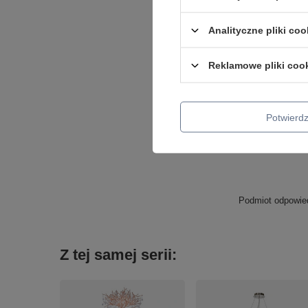
Analityczne pliki coo
Reklamowe pliki coo
Potwier
Podmiot odpowied
Z tej samej serii: