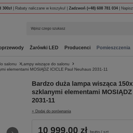
 300zł
| Rabaty naliczane w koszyku! |
Zadzwoń (+48) 608 781 034
| Napis
oprzewody
Żarówki LED
Producenci
Pomieszczenia
o salonu
Lampy wiszące do salonu
anymi elementami MOSIĄDZ ICICLE Paul Neuhaus 2031-11
Bardzo duża lampa wisząca 150x
szklanymi elementami MOSIĄDZ 
2031-11
+ Dodaj do porównania
10 999,00 zł
brutto
/
szt.