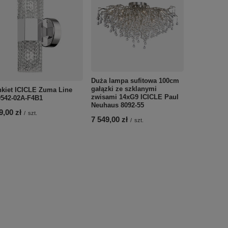
Duża lampa sufitowa 100cm
Lampa wisz
gałązki ze szklanymi
kryształkam
nkiet ICICLE Zuma Line
zwisami 14xG9 ICICLE Paul
starego mo
542-02A-F4B1
Neuhaus 8092-55
100cmx50cm
9,00 zł
Paul Neuha
/
szt.
7 549,00 zł
/
szt.
5 999,00 z