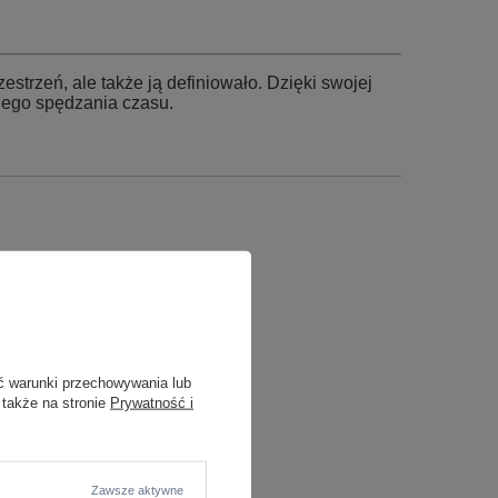
zestrzeń, ale także ją definiowało. Dzięki swojej
lnego spędzania czasu.
ć warunki przechowywania lub
 także na stronie
Prywatność i
Zawsze aktywne