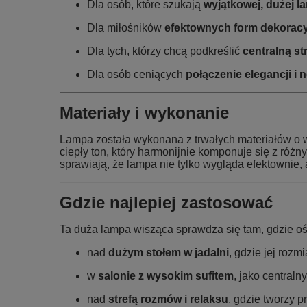
Dla osób, które szukają
wyjątkowej, dużej l
Dla miłośników
efektownych form dekorac
Dla tych, którzy chcą podkreślić
centralną st
Dla osób ceniących
połączenie elegancji 
Materiały i wykonanie
Lampa została wykonana z trwałych materiałów o wy
ciepły ton, który harmonijnie komponuje się z róż
sprawiają, że lampa nie tylko wygląda efektownie, a
Gdzie najlepiej zastosować
Ta duża lampa wisząca sprawdza się tam, gdzie ośw
nad
dużym stołem w jadalni
, gdzie jej roz
w
salonie z wysokim sufitem
, jako centraln
nad
strefą rozmów i relaksu
, gdzie tworzy p