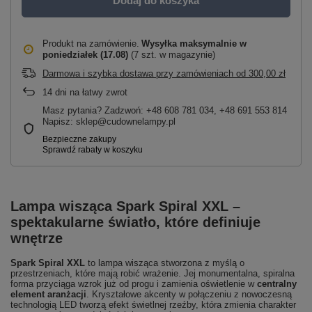
Dodaj do koszyka
Produkt na zamówienie
Wysyłka maksymalnie
w
poniedziałek (17.08)
(7 szt. w magazynie)
Darmowa i szybka dostawa przy zamówieniach
od
300,00 zł
14
dni na łatwy zwrot
Masz pytania? Zadzwoń: +48 608 781 034, +48 691 553 814
Napisz: sklep@cudownelampy.pl
Lampa wisząca Spark Spiral XXL –
spektakularne światło, które definiuje
wnętrze
Spark Spiral XXL
to lampa wisząca stworzona z myślą o
przestrzeniach, które mają robić wrażenie. Jej monumentalna, spiralna
forma przyciąga wzrok już od progu i zamienia oświetlenie w
centralny
element aranżacji
. Kryształowe akcenty w połączeniu z nowoczesną
technologią LED tworzą efekt świetlnej rzeźby, która zmienia charakter