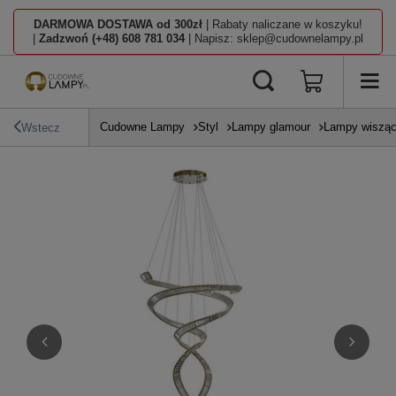
DARMOWA DOSTAWA od 300zł
| Rabaty naliczane w koszyku!
|
Zadzwoń (+48) 608 781 034
| Napisz: sklep@cudownelampy.pl
Cudowne Lampy
Styl
Lampy glamour
Lampy wisząc
Wstecz