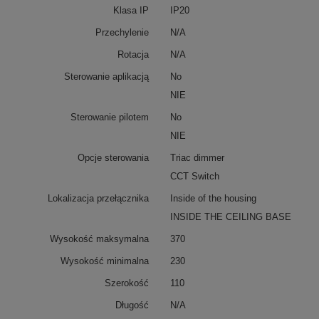
Klasa IP
IP20
Przechylenie
N/A
Rotacja
N/A
Sterowanie aplikacją
No
NIE
Sterowanie pilotem
No
NIE
Opcje sterowania
Triac dimmer
CCT Switch
Lokalizacja przełącznika
Inside of the housing
INSIDE THE CEILING BASE
Wysokość maksymalna
370
Wysokość minimalna
230
Szerokość
110
Długość
N/A