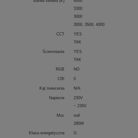
Barwa światła (K)
4000
3300
3000
3000, 3500, 4000
CCT
YES
TAK
Ściemnianie
YES
TAK
RGB
NO
CRI
0
Kąt świecenia
N/A
Napiecie
230V
~ 230V
Moc
null
280W
Klasa energetyczna
G