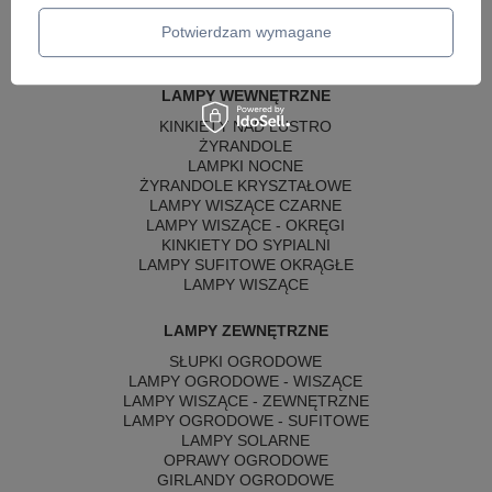
Potwierdzam wymagane
LAMPY WEWNĘTRZNE
KINKIETY NAD LUSTRO
ŻYRANDOLE
LAMPKI NOCNE
ŻYRANDOLE KRYSZTAŁOWE
LAMPY WISZĄCE CZARNE
LAMPY WISZĄCE - OKRĘGI
KINKIETY DO SYPIALNI
LAMPY SUFITOWE OKRĄGŁE
LAMPY WISZĄCE
LAMPY ZEWNĘTRZNE
SŁUPKI OGRODOWE
LAMPY OGRODOWE - WISZĄCE
LAMPY WISZĄCE - ZEWNĘTRZNE
LAMPY OGRODOWE - SUFITOWE
LAMPY SOLARNE
OPRAWY OGRODOWE
GIRLANDY OGRODOWE