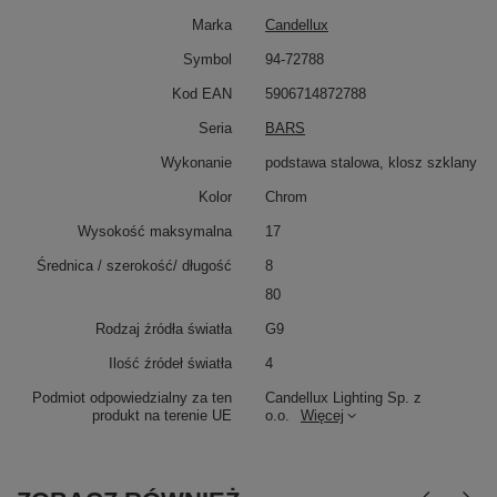
Marka
Candellux
Symbol
94-72788
Kod EAN
5906714872788
Seria
BARS
Wykonanie
podstawa stalowa, klosz szklany
Kolor
Chrom
Wysokość maksymalna
17
Średnica / szerokość/ długość
8
80
Rodzaj źródła światła
G9
Ilość źródeł światła
4
Podmiot odpowiedzialny za ten
Candellux Lighting Sp. z
produkt na terenie UE
o.o.
Więcej