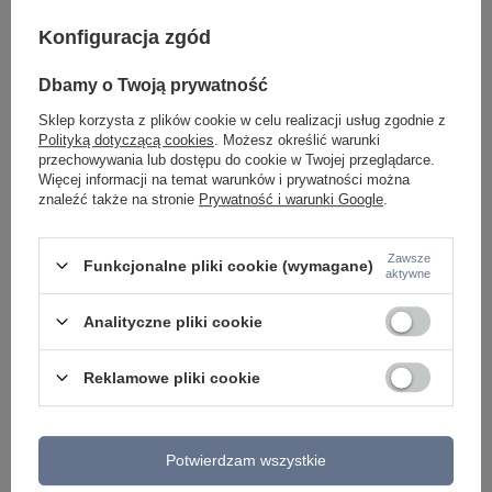
Konfiguracja zgód
Treść twojej opinii
Dbamy o Twoją prywatność
Sklep korzysta z plików cookie w celu realizacji usług zgodnie z
Polityką dotyczącą cookies
. Możesz określić warunki
przechowywania lub dostępu do cookie w Twojej przeglądarce.
Dodaj własne zdjęcie produktu:
Więcej informacji na temat warunków i prywatności można
znaleźć także na stronie
Prywatność i warunki Google
.
Zawsze
Funkcjonalne pliki cookie (wymagane)
aktywne
Twoje imię
Analityczne pliki cookie
Twój email
Reklamowe pliki cookie
Wyślij opinię
Potwierdzam wszystkie