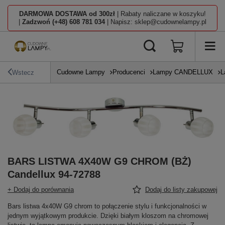
DARMOWA DOSTAWA od 300zł
| Rabaty naliczane w koszyku!
|
Zadzwoń (+48) 608 781 034
| Napisz: sklep@cudownelampy.pl
Cudowne Lampy
Producenci
Lampy CANDELLUX
L
Wstecz
BARS LISTWA 4X40W G9 CHROM (BŻ)
Candellux 94-72788
+ Dodaj do porównania
Dodaj do listy zakupowej
Bars listwa 4x40W G9 chrom to połączenie stylu i funkcjonalności w
jednym wyjątkowym produkcie. Dzięki białym kloszom na chromowej