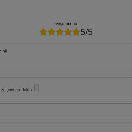
Twoja ocena:
5/5
inii
zdjęcie produktu: