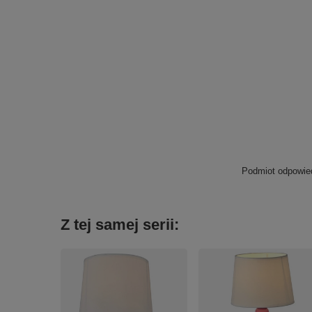
Podmiot odpowied
Z tej samej serii: