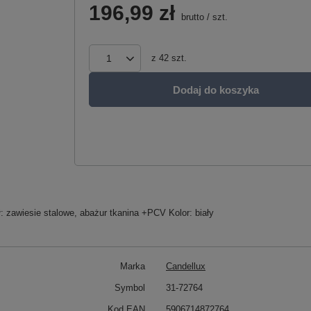
196,99 zł
brutto
/
szt.
z
42
szt.
Dodaj do koszyka
: zawiesie stalowe, abażur tkanina +PCV Kolor: biały
Marka
Candellux
Symbol
31-72764
Kod EAN
5906714872764