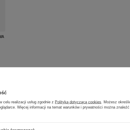
WA
ość
w celu realizacji usług zgodnie z
Polityką dotyczącą cookies
. Możesz określi
eglądarce. Więcej informacji na temat warunków i prywatności można znaleźć
cookie (wymagane)