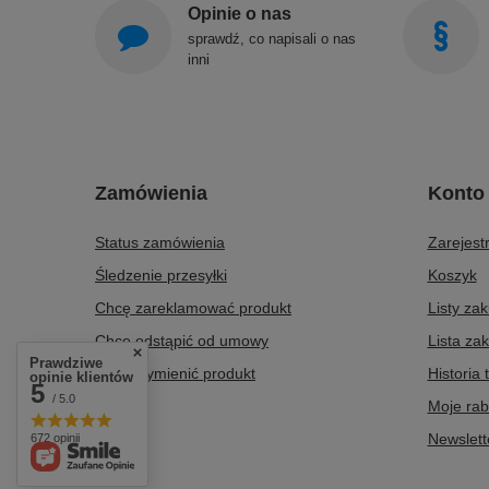
Opinie o nas
sprawdź, co napisali o nas
inni
Zamówienia
Konto
Status zamówienia
Zarejestr
Śledzenie przesyłki
Koszyk
Chcę zareklamować produkt
Listy za
Chcę odstąpić od umowy
Lista za
Prawdziwe
Chcę wymienić produkt
Historia 
opinie klientów
5
/ 5.0
Kontakt
Moje rab
Newslett
672 opinii