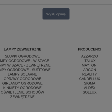
Wyślij opinię
LAMPY ZEWNĘTRZNE
PRODUCENCI
SŁUPKI OGRODOWE
AZZARDO
AMPY OGRODOWE - WISZĄCE
ITALUX
MPY WISZĄCE - ZEWNĘTRZNE
MAYTONI
MPY OGRODOWE - SUFITOWE
ARGON
LAMPY SOLARNE
REALITY
OPRAWY OGRODOWE
CANDELLUX
GIRLANDY OGRODOWE
SIGMA
KINKIETY OGRODOWE
ALDEX
OŚWIETLENIE SCHODÓW
SOLLUX
ZEWNĘTRZNE