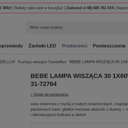
 300zł
| Rabaty naliczane w koszyku! |
Zadzwoń (+48) 608 781 034
| Napis
oprzewody
Żarówki LED
Producenci
Pomieszczenia
NDELLUX
Lampy wiszące Candellux
BEBE LAMPA WISZĄCA 30 1X60
BEBE LAMPA WISZĄCA 30 1X60W
31-72764
+ Dodaj do porównania
seria stworzona z myślą o małych księżniczkach, znajduj
pastelowych barw; gładkie kremowe abażurki z tkaniny + 
i dekoracyjnymi kulkami w dwóch