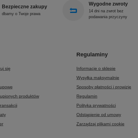
Wygodne zwroty
Bezpieczne zakupy
14 dni na zwrot bez
dbamy o Twoje prawa
podawania przyczyny
Regulaminy
uj się
Informacje o sklepie
Wysyłka maksymalnie
kupowe
Sposoby płatności i prowizje
kupionych produktów
Regulamin
transakcji
Polityka prywatności
aty
Odstąpienie od umowy
er
Zarządzaj plikami cookie