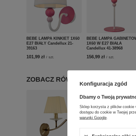
BEBE LAMPA KINKIET 1X60
BEBE LAMPA GABINETO
E27 BIAŁY Candellux 21-
1X60 W E27 BIAŁA
39163
Candellux 41-38968
101,99 zł
156,99 zł
/
szt.
/
szt.
ZOBACZ RÓWNIEŻ
Konfiguracja zgód
Dbamy o Twoją prywatn
Sklep korzysta z plików cookie 
dostępu do cookie w Twojej prz
warunki Google
.
PARADA PLAFON 4X50W
Funkcjonalne pliki 