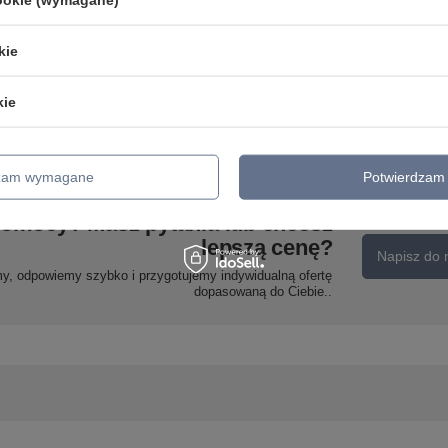
8-
ANET LAMPA KINKIET
DREWNIANY Z PÓŁKĄ 2X4W
LED 4000K MASKOWNICA
kie
CZARNA Candellux 22-05847
Colly lampa sufitowa biały
3x15w gu10 klosz biały
182,99 zł
/
szt.
Candellux 93-01689
kie
211,99 zł
/
szt.
dzam wymagane
Potwierdzam 
pomocy? Masz pytania lub chcesz
lepszą cenę?
Napisz do 
my, odpowiemy szybko i przygotujemy indywidualną ofertę
dopasowaną do Ciebie..