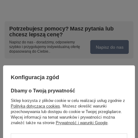
Potrzebujesz pomocy? Masz pytania lub
chcesz lepszą cenę?
Napisz do nas - doradzimy, odpowiemy
Napisz do nas
szybko i przygotujemy indywidualną ofertę
dopasowaną do Ciebie..
Konfiguracja zgód
Model znajdziesz w kategoriach
Dbamy o Twoją prywatność
Sklep korzysta z plików cookie w celu realizacji usług zgodnie z
Napisz swoją opinię
Polityką dotyczącą cookies
. Możesz określić warunki
przechowywania lub dostępu do cookie w Twojej przeglądarce.
Więcej informacji na temat warunków i prywatności można
Twoja ocena:
znaleźć także na stronie
Prywatność i warunki Google
.
5/5