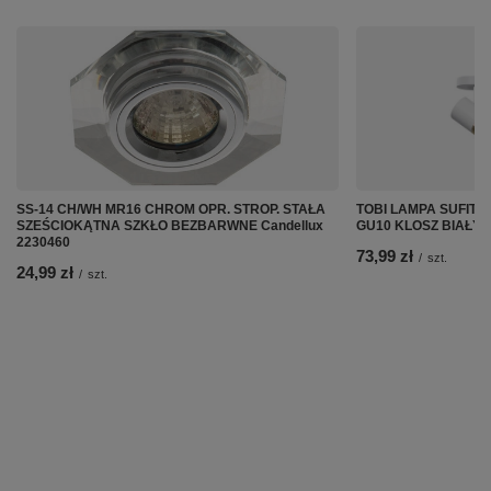
SS-14 CH/WH MR16 CHROM OPR. STROP. STAŁA
TOBI LAMPA SUFITO
SZEŚCIOKĄTNA SZKŁO BEZBARWNE Candellux
GU10 KLOSZ BIAŁY+Z
2230460
73,99 zł
/
szt.
24,99 zł
/
szt.