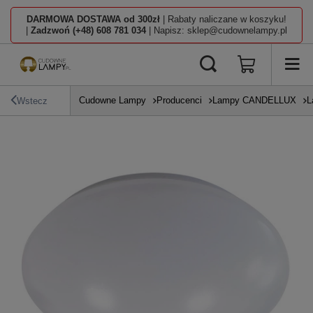
DARMOWA DOSTAWA od 300zł
| Rabaty naliczane w koszyku!
|
Zadzwoń (+48) 608 781 034
| Napisz: sklep@cudownelampy.pl
Cudowne Lampy
Producenci
Lampy CANDELLUX
L
Wstecz