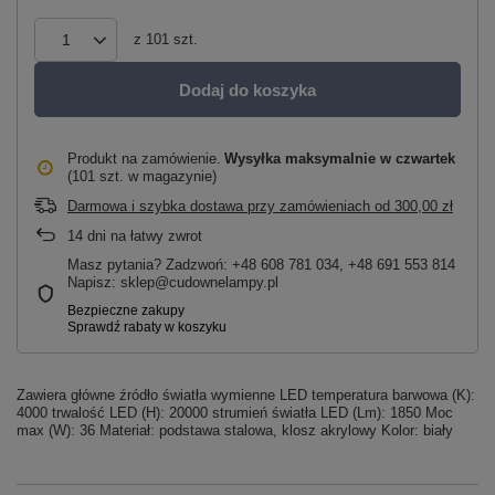
z
101
szt.
Dodaj do koszyka
Produkt na zamówienie
Wysyłka maksymalnie
w czwartek
(101 szt. w magazynie)
Darmowa i szybka dostawa przy zamówieniach
od
300,00 zł
14
dni na łatwy zwrot
Masz pytania? Zadzwoń: +48 608 781 034, +48 691 553 814
Napisz: sklep@cudownelampy.pl
Zawiera główne źródło światła wymienne LED temperatura barwowa (K):
4000 trwalość LED (H): 20000 strumień światła LED (Lm): 1850 Moc
max (W): 36 Materiał: podstawa stalowa, klosz akrylowy Kolor: biały