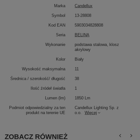
Marka
Candellux
Symbol
13-28808
Kod EAN
5903034828808
Seria
BELINA
Wykonanie
podstawa stalowa, klosz
akrylowy
Kolor
Biały
Wysokość maksymalna
11
Średnica / szerokość/ długość
38
Ilość źródeł światła
1
Lumen (lm)
1850 Lm
Podmiot odpowiedzialny za ten
Candellux Lighting Sp. z
produkt na terenie UE
o.o.
Więcej
ZOBACZ RÓWNIEŻ