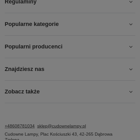
Regulaminy
Popularne kategorie
Popularni producenci
Znajdziesz nas
Zobacz także
+48608781034
sklep@cudownelampy.pl
Cudowne Lampy
,
Plac Kościuszki 43
,
42-265
Dąbrowa
Zielona