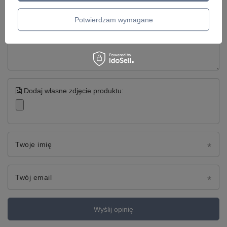
Potwierdzam wymagane
Treść twojej opinii
Dodaj własne zdjęcie produktu:
Twoje imię
Twój email
Wyślij opinię