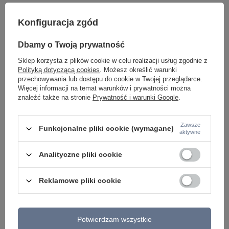
Konfiguracja zgód
Dbamy o Twoją prywatność
Sklep korzysta z plików cookie w celu realizacji usług zgodnie z
Potrzebujesz pomocy? Masz pytania lub
Polityką dotyczącą cookies
. Możesz określić warunki
chcesz lepszą cenę?
przechowywania lub dostępu do cookie w Twojej przeglądarce.
Napisz do nas - doradzimy, odpowiemy
Więcej informacji na temat warunków i prywatności można
Napisz do nas
szybko i przygotujemy indywidualną ofertę
znaleźć także na stronie
Prywatność i warunki Google
.
dopasowaną do Ciebie..
Zawsze
Funkcjonalne pliki cookie (wymagane)
aktywne
Model znajdziesz w kategoriach
Analityczne pliki cookie
Reklamowe pliki cookie
Napisz swoją opinię
Twoja ocena:
Potwierdzam wszystkie
5/5