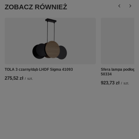
ZOBACZ RÓWNIEŻ
TOLA 3 czarny/dąb LHDF Sigma 41093
Sfera lampa podłogow
50334
275,52 zł
/
szt.
923,73 zł
/
szt.