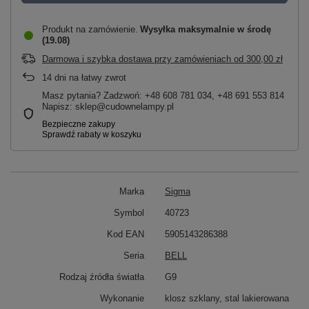
Produkt na zamówienie
Wysyłka maksymalnie
w środę
(19.08)
Darmowa i szybka dostawa przy zamówieniach
od
300,00 zł
14
dni na łatwy zwrot
Masz pytania? Zadzwoń: +48 608 781 034, +48 691 553 814
Napisz: sklep@cudownelampy.pl
Marka
Sigma
Symbol
40723
Kod EAN
5905143286388
Seria
BELL
Rodzaj źródła światła
G9
Wykonanie
klosz szklany, stal lakierowana