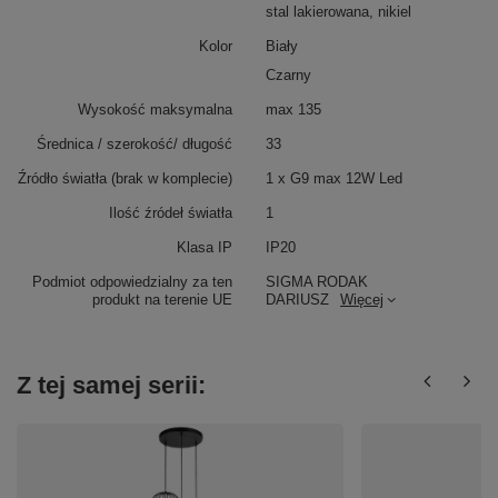
stal lakierowana, nikiel
Kolor
Biały
Czarny
Wysokość maksymalna
max 135
Średnica / szerokość/ długość
33
Źródło światła (brak w komplecie)
1 x G9 max 12W Led
Ilość źródeł światła
1
Klasa IP
IP20
Podmiot odpowiedzialny za ten
SIGMA RODAK
produkt na terenie UE
DARIUSZ
Więcej
Z tej samej serii: