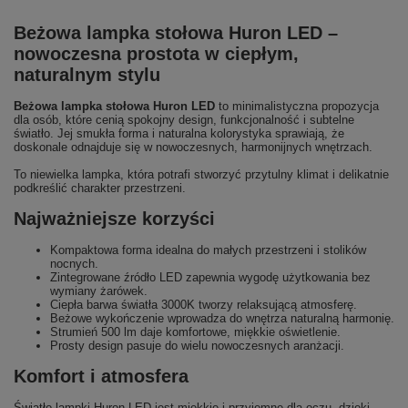
Beżowa lampka stołowa Huron LED –
nowoczesna prostota w ciepłym,
naturalnym stylu
Beżowa lampka stołowa Huron LED
to minimalistyczna propozycja
dla osób, które cenią spokojny design, funkcjonalność i subtelne
światło. Jej smukła forma i naturalna kolorystyka sprawiają, że
doskonale odnajduje się w nowoczesnych, harmonijnych wnętrzach.
To niewielka lampka, która potrafi stworzyć przytulny klimat i delikatnie
podkreślić charakter przestrzeni.
Najważniejsze korzyści
Kompaktowa forma idealna do małych przestrzeni i stolików
nocnych.
Zintegrowane źródło LED zapewnia wygodę użytkowania bez
wymiany żarówek.
Ciepła barwa światła 3000K tworzy relaksującą atmosferę.
Beżowe wykończenie wprowadza do wnętrza naturalną harmonię.
Strumień 500 lm daje komfortowe, miękkie oświetlenie.
Prosty design pasuje do wielu nowoczesnych aranżacji.
Komfort i atmosfera
Światło lampki Huron LED jest miękkie i przyjemne dla oczu, dzięki