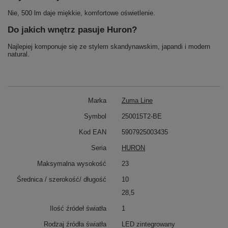
Nie, 500 lm daje miękkie, komfortowe oświetlenie.
Do jakich wnętrz pasuje Huron?
Najlepiej komponuje się ze stylem skandynawskim, japandi i modern
natural.
Marka
Zuma Line
Symbol
250015T2-BE
Kod EAN
5907925003435
Seria
HURON
Maksymalna wysokość
23
Średnica / szerokość/ długość
10
28,5
Ilość źródeł światła
1
Rodzaj źródła światła
LED zintegrowany