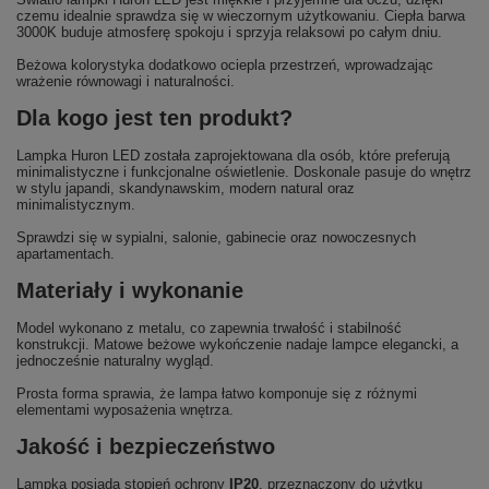
czemu idealnie sprawdza się w wieczornym użytkowaniu. Ciepła barwa
3000K buduje atmosferę spokoju i sprzyja relaksowi po całym dniu.
Beżowa kolorystyka dodatkowo ociepla przestrzeń, wprowadzając
wrażenie równowagi i naturalności.
Dla kogo jest ten produkt?
Lampka Huron LED została zaprojektowana dla osób, które preferują
minimalistyczne i funkcjonalne oświetlenie. Doskonale pasuje do wnętrz
w stylu japandi, skandynawskim, modern natural oraz
minimalistycznym.
Sprawdzi się w sypialni, salonie, gabinecie oraz nowoczesnych
apartamentach.
Materiały i wykonanie
Model wykonano z metalu, co zapewnia trwałość i stabilność
konstrukcji. Matowe beżowe wykończenie nadaje lampce elegancki, a
jednocześnie naturalny wygląd.
Prosta forma sprawia, że lampa łatwo komponuje się z różnymi
elementami wyposażenia wnętrza.
Jakość i bezpieczeństwo
Lampka posiada stopień ochrony
IP20
, przeznaczony do użytku