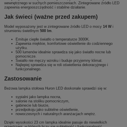
wewnętrznego w suchych pomieszczeniach. Zintegrowane źródło LED
zapewnia energooszczędność i stabilne działanie.
Jak świeci (ważne przed zakupem)
Model wyposażony jest w zintegrowane źródło LED o mocy
14 W
i
strumieniu świetlnym
500 lm
.
Emituje ciepłe światło o temperaturze 3000K.
Zapewnia miękkie, komfortowe oświetlenie do codziennego
użytku.
500 lumenów idealnie sprawdza się jako światło nocne lub
pomocnicze.
Światło nie męczy wzroku i buduje przyjemny klimat.
Najlepiej sprawdza się w roli oświetlenia dekoracyjnego i
funkcjonalnego.
Zastosowanie
Beżowa lampka stołowa Huron LED doskonale sprawdzi się w:
sypialni jako lampka nocna,
salonie na stoliku pomocniczym,
gabinecie lub biurze,
przedpokoju jako subtelne oświetlenie,
nowoczesnych i naturalnych aranżacjach wnętrz.
Dzięki wysokości 23 cm lampka idealnie pasuje do niewielkich
przestrzeni, w których liczy się subtelność i funkcjonalność.