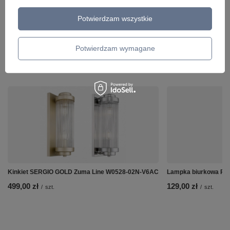
Potwierdzam wszystkie
Potwierdzam wymagane
ZOBACZ RÓWNIEŻ
Kinkiet SERGIO GOLD Zuma Line W0528-02N-V6AC
Lampka biurkowa RE
499,00 zł
129,00 zł
/
szt.
/
szt.