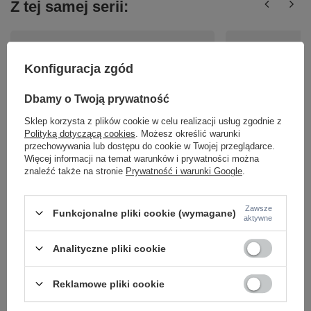
Z tej samej serii:
Konfiguracja zgód
Dbamy o Twoją prywatność
Sklep korzysta z plików cookie w celu realizacji usług zgodnie z
Polityką dotyczącą cookies
. Możesz określić warunki
przechowywania lub dostępu do cookie w Twojej przeglądarce.
Lampa sufitowa trzy nieregularne ringi w kolorze
Nowoczesny beżowy 
beżowym HURON LED 3000K Zuma Line
LED 3000K Zuma Li
Więcej informacji na temat warunków i prywatności można
2023519C3-BE
znaleźć także na stronie
Prywatność i warunki Google
.
169,00 zł
/
szt.
349,00 zł
/
szt.
Zawsze
Funkcjonalne pliki cookie (wymagane)
aktywne
Analityczne pliki cookie
Reklamowe pliki cookie