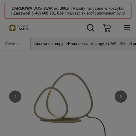
DARMOWA DOSTAWA od 300zł
| Rabaty naliczane w koszyku!
|
Zadzwoń (+48) 608 781 034
| Napisz: sklep@cudownelampy.pl
Cudowne Lampy
Producenci
Lampy ZUMA LINE
La
Wstecz