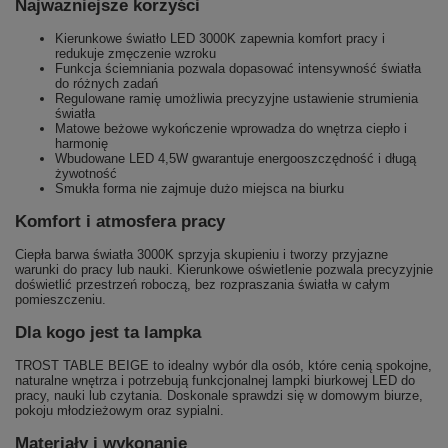
Najważniejsze korzyści
Kierunkowe światło LED 3000K zapewnia komfort pracy i
redukuje zmęczenie wzroku
Funkcja ściemniania pozwala dopasować intensywność światła
do różnych zadań
Regulowane ramię umożliwia precyzyjne ustawienie strumienia
światła
Matowe beżowe wykończenie wprowadza do wnętrza ciepło i
harmonię
Wbudowane LED 4,5W gwarantuje energooszczędność i długą
żywotność
Smukła forma nie zajmuje dużo miejsca na biurku
Komfort i atmosfera pracy
Ciepła barwa światła 3000K sprzyja skupieniu i tworzy przyjazne
warunki do pracy lub nauki. Kierunkowe oświetlenie pozwala precyzyjnie
doświetlić przestrzeń roboczą, bez rozpraszania światła w całym
pomieszczeniu.
Dla kogo jest ta lampka
TROST TABLE BEIGE to idealny wybór dla osób, które cenią spokojne,
naturalne wnętrza i potrzebują funkcjonalnej lampki biurkowej LED do
pracy, nauki lub czytania. Doskonale sprawdzi się w domowym biurze,
pokoju młodzieżowym oraz sypialni.
Materiały i wykonanie