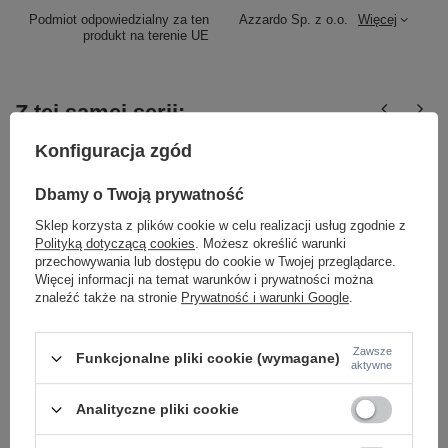
Podmiot odpowiedzialny za ten
Azzardo Sp. z o.o.
Więcej
produkt na terenie UE
Z tej samej serii:
Konfiguracja zgód
Dbamy o Twoją prywatność
Sklep korzysta z plików cookie w celu realizacji usług zgodnie z
Polityką dotyczącą cookies
. Możesz określić warunki
przechowywania lub dostępu do cookie w Twojej przeglądarce.
Więcej informacji na temat warunków i prywatności można
znaleźć także na stronie
Prywatność i warunki Google
.
Czerwona prosta lampka stołowa kierunkowa LED
Biała prosta lampka 
3000K TROST TABLE RED Azzardo AZ6800
3000K TROST TABLE
Zawsze
399,00 zł
399,00 zł
Funkcjonalne pliki cookie (wymagane)
/
szt.
/
szt.
aktywne
Analityczne pliki cookie