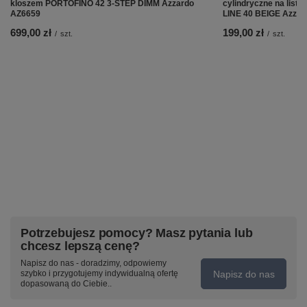
kloszem PORTOFINO 42 3-STEP DIMM Azzardo
cylindryczne na list
AZ6659
LINE 40 BEIGE Azzar
699,00 zł
199,00 zł
/
szt.
/
szt.
Potrzebujesz pomocy? Masz pytania lub
chcesz lepszą cenę?
Napisz do nas - doradzimy, odpowiemy
Napisz do nas
szybko i przygotujemy indywidualną ofertę
dopasowaną do Ciebie..