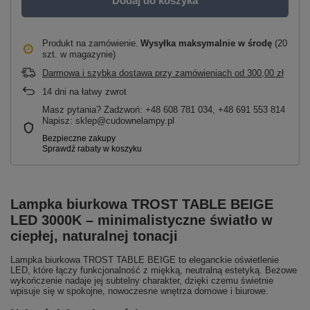
Dodaj do koszyka
Produkt na zamówienie
Wysyłka maksymalnie
w środę
(20
szt. w magazynie)
Darmowa i szybka dostawa przy zamówieniach
od
300,00 zł
14
dni na łatwy zwrot
Masz pytania? Zadzwoń: +48 608 781 034, +48 691 553 814
Napisz: sklep@cudownelampy.pl
Lampka biurkowa TROST TABLE BEIGE
LED 3000K – minimalistyczne światło w
ciepłej, naturalnej tonacji
Lampka biurkowa TROST TABLE BEIGE to eleganckie oświetlenie
LED, które łączy funkcjonalność z miękką, neutralną estetyką. Beżowe
wykończenie nadaje jej subtelny charakter, dzięki czemu świetnie
wpisuje się w spokojne, nowoczesne wnętrza domowe i biurowe.