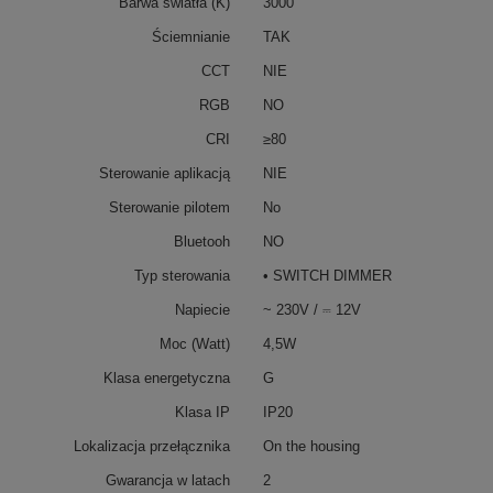
Barwa światła (K)
3000
Ściemnianie
TAK
CCT
NIE
RGB
NO
CRI
≥80
Sterowanie aplikacją
NIE
Sterowanie pilotem
No
Bluetooh
NO
Typ sterowania
• SWITCH DIMMER
Napiecie
~ 230V / ⎓ 12V
Moc (Watt)
4,5W
Klasa energetyczna
G
Klasa IP
IP20
Lokalizacja przełącznika
On the housing
Gwarancja w latach
2