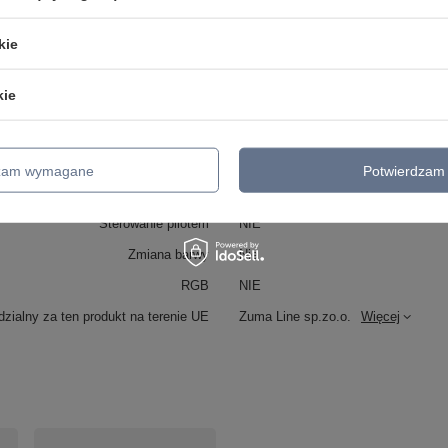
Klasa energetyczna
F
Kolor
beżowy
kie
Wykonanie
Metal
kie
Źródło światła w komplecie
Tak
Lumen (lm)
1000
Barwa światła (K)
3000
dzam wymagane
Potwierdzam 
Klasa IP
IP20
Sterowanie pilotem
NIE
Zmiana barwy
Nie
RGB
NIE
zialny za ten produkt na terenie UE
Zuma Line sp.zo.o.
Więcej