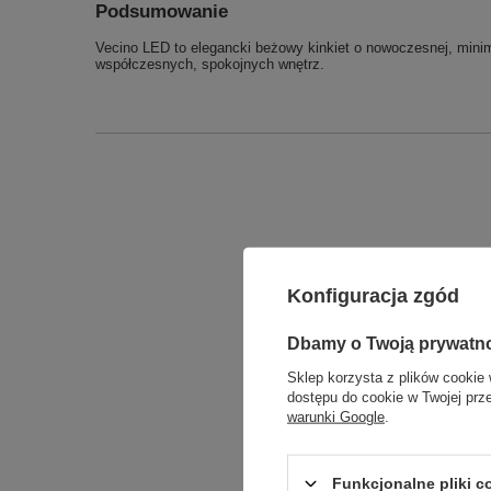
Podsumowanie
Vecino LED to elegancki beżowy kinkiet o nowoczesnej, minima
współczesnych, spokojnych wnętrz.
Konfiguracja zgód
Dbamy o Twoją prywatn
Sklep korzysta z plików cookie 
dostępu do cookie w Twojej prz
warunki Google
.
Funkcjonalne pliki 