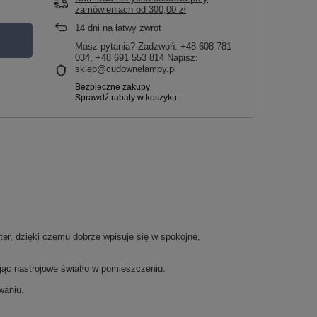
zamówieniach
od
300,00 zł
14
dni na łatwy zwrot
Masz pytania? Zadzwoń: +48 608 781
034, +48 691 553 814 Napisz:
sklep@cudownelampy.pl
er, dzięki czemu dobrze wpisuje się w spokojne,
ując nastrojowe światło w pomieszczeniu.
waniu.