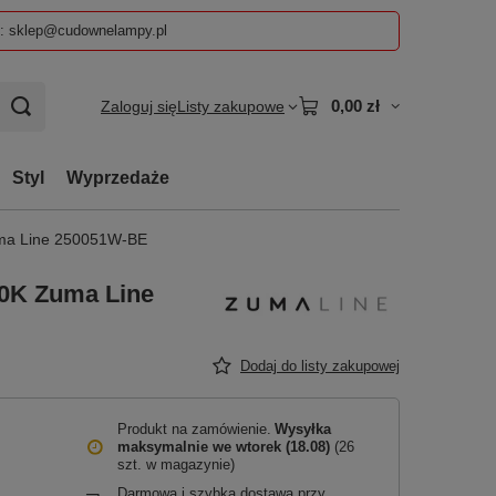
z: sklep@cudownelampy.pl
0,00 zł
Zaloguj się
Listy zakupowe
Styl
Wyprzedaże
ma Line 250051W-BE
0K Zuma Line
Dodaj do listy zakupowej
Produkt na zamówienie
Wysyłka
maksymalnie
we wtorek (18.08)
(26
szt. w magazynie)
Darmowa i szybka dostawa przy