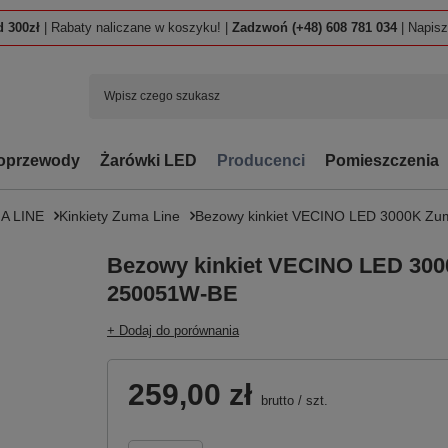
 300zł
| Rabaty naliczane w koszyku! |
Zadzwoń (+48) 608 781 034
| Napis
oprzewody
Żarówki LED
Producenci
Pomieszczenia
A LINE
Kinkiety Zuma Line
Bezowy kinkiet VECINO LED 3000K Zu
Bezowy kinkiet VECINO LED 300
250051W-BE
+ Dodaj do porównania
259,00 zł
brutto
/
szt.