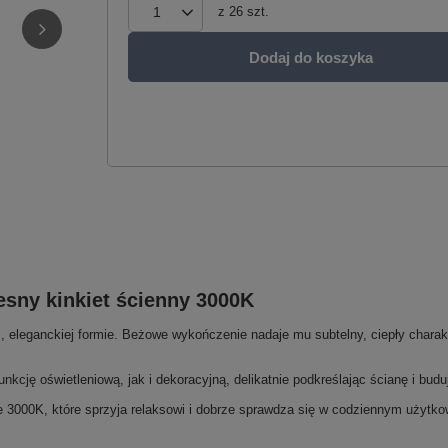
z
26
szt.
Dodaj do koszyka
sny kinkiet ścienny 3000K
, eleganckiej formie. Beżowe wykończenie nadaje mu subtelny, ciepły charakt
unkcję oświetleniową, jak i dekoracyjną, delikatnie podkreślając ścianę i bud
ze 3000K, które sprzyja relaksowi i dobrze sprawdza się w codziennym użytko