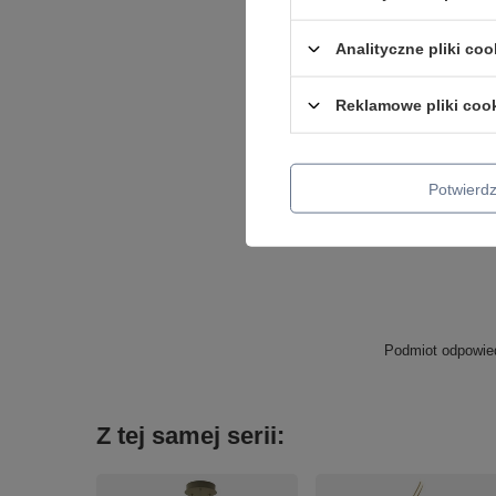
Analityczne pliki coo
Reklamowe pliki coo
Potwier
Podmiot odpowied
Z tej samej serii: