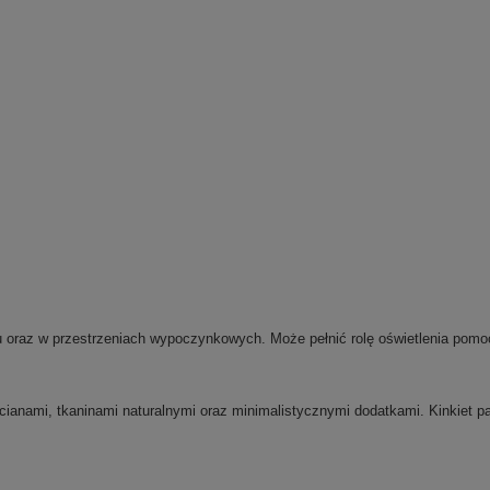
holu oraz w przestrzeniach wypoczynkowych. Może pełnić rolę oświetlenia pom
anami, tkaninami naturalnymi oraz minimalistycznymi dodatkami. Kinkiet pa