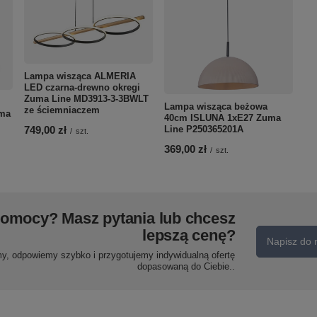
Lampa wisząca ALMERIA
LED czarna-drewno okregi
Zuma Line MD3913-3-3BWLT
Lampa wisząca beżowa
ze ściemniaczem
ma
40cm ISLUNA 1xE27 Zuma
Line P250365201A
749,00 zł
/
szt.
369,00 zł
/
szt.
pomocy? Masz pytania lub chcesz
lepszą cenę?
Napisz do 
my, odpowiemy szybko i przygotujemy indywidualną ofertę
dopasowaną do Ciebie..