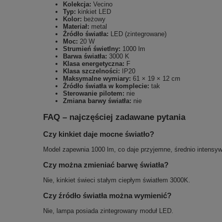
Kolekcja:
Vecino
Typ:
kinkiet LED
Kolor:
beżowy
Materiał:
metal
Źródło światła:
LED (zintegrowane)
Moc:
20 W
Strumień świetlny:
1000 lm
Barwa światła:
3000 K
Klasa energetyczna:
F
Klasa szczelności:
IP20
Maksymalne wymiary:
61 × 19 × 12 cm
Źródło światła w komplecie:
tak
Sterowanie pilotem:
nie
Zmiana barwy światła:
nie
FAQ – najczęściej zadawane pytania
Czy kinkiet daje mocne światło?
Model zapewnia 1000 lm, co daje przyjemne, średnio intensywn
Czy można zmieniać barwę światła?
Nie, kinkiet świeci stałym ciepłym światłem 3000K.
Czy źródło światła można wymienić?
Nie, lampa posiada zintegrowany moduł LED.