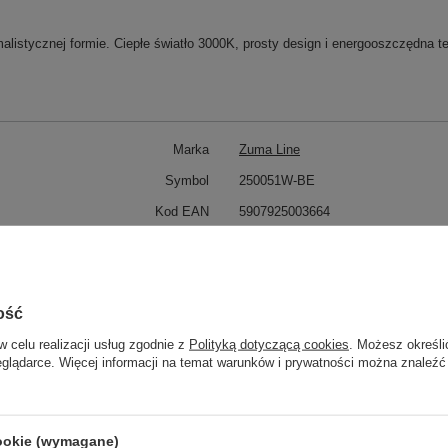
listycznej formie. Ciepłe światło 3000K, prosty design i energooszczędna te
Marka
Zuma Line
Symbol
250051W-BE
Kod EAN
5907925003664
Seria
VECINO
Maksymalna wysokość
61
Średnica / szerokość/ długość
19
ość
12
w celu realizacji usług zgodnie z
Polityką dotyczącą cookies
. Możesz określi
Ilość źródeł światła
1
eglądarce. Więcej informacji na temat warunków i prywatności można znaleźć
Rodzaj źródła światła
LED zintegrowany
Moc
20
cookie (wymagane)