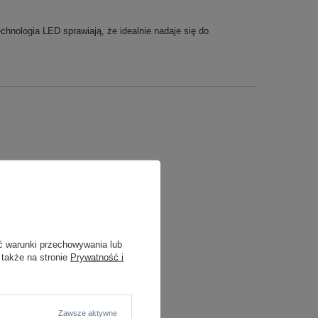
chnologia LED sprawiają, że idealnie nadaje się do
ć warunki przechowywania lub
 także na stronie
Prywatność i
Zawsze aktywne