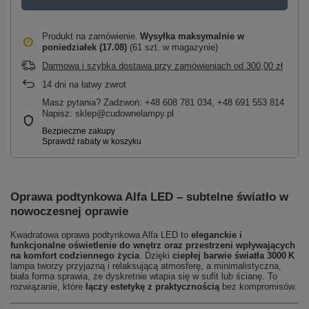
Produkt na zamówienie
Wysyłka maksymalnie
w
poniedziałek (17.08)
(61 szt. w magazynie)
Darmowa i szybka dostawa przy zamówieniach
od
300,00 zł
14
dni na łatwy zwrot
Masz pytania? Zadzwoń: +48 608 781 034, +48 691 553 814
Napisz: sklep@cudownelampy.pl
Oprawa podtynkowa Alfa LED – subtelne światło w
nowoczesnej oprawie
Kwadratowa oprawa podtynkowa Alfa LED to
eleganckie i
funkcjonalne oświetlenie do wnętrz oraz przestrzeni wpływających
na komfort codziennego życia
. Dzięki
ciepłej barwie światła 3000 K
lampa tworzy przyjazną i relaksującą atmosferę, a minimalistyczna,
biała forma sprawia, że dyskretnie wtapia się w sufit lub ścianę. To
rozwiązanie, które
łączy estetykę z praktycznością
bez kompromisów.