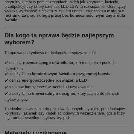
przytulny klimat w pomieszczeniach takich jak korytarze, łazienki,
przedpokoje czy strefy dzienne. LED 15 W to rozwiązanie, które łączy
wysoką wydajność z niskim zużyciem energii, co oznacza
mniejsze
rachunki za prąd i długą pracę bez konieczności wymiany źródła
światła
.
Dla kogo ta oprawa będzie najlepszym
wyborem?
Ta oprawa podtynkowa to doskonała propozycja, jeśli:
✔️ chcesz
nowoczesnego oświetlenia
, które subtelnie podkreśli
przestrzeń
✔️ zależy Ci na
komfortowym świetle o przyjemnej barwie
✔️ cenisz
energooszczędne rozwiązania LED
✔️ szukasz lampy łatwej w montażu i użytkowaniu
✔️ zależy Ci na
uniwersalnym designie
, który pasuje do różnych
stylów wnętrz
To idealne rozwiązanie do pokojów dziennych, sypialni, przedpokojów,
korytarzy, łazienek czy klatek schodowych wszędzie tam, gdzie liczy
się komfort świetlny i stylowy wygląd.
Materiały i wykonanie