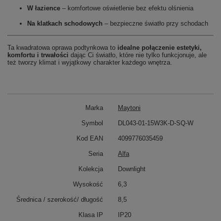
W łazience
– komfortowe oświetlenie bez efektu olśnienia
Na klatkach schodowych
– bezpieczne światło przy schodach
Ta kwadratowa oprawa podtynkowa to
idealne połączenie estetyki,
komfortu i trwałości
dając Ci światło, które nie tylko funkcjonuje, ale
też tworzy klimat i wyjątkowy charakter każdego wnętrza.
Marka
Maytoni
Symbol
DL043-01-15W3K-D-SQ-W
Kod EAN
4099776035459
Seria
Alfa
Kolekcja
Downlight
Wysokość
6,3
Średnica / szerokość/ długość
8,5
Klasa IP
IP20