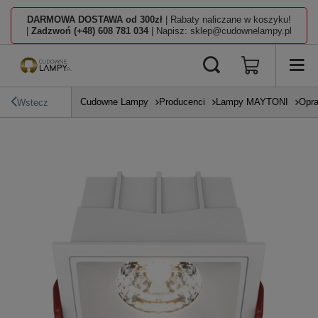
DARMOWA DOSTAWA od 300zł
| Rabaty naliczane w koszyku!
|
Zadzwoń (+48) 608 781 034
| Napisz: sklep@cudownelampy.pl
Cudowne Lampy
Producenci
Lampy MAYTONI
Opra
Wstecz