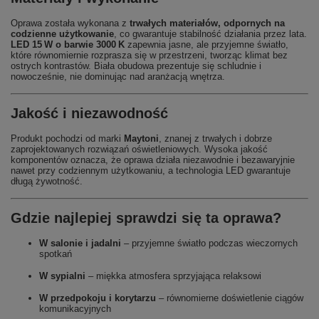
Oprawa została wykonana z
trwałych materiałów, odpornych na
codzienne użytkowanie
, co gwarantuje stabilność działania przez lata.
LED 15 W o barwie 3000 K
zapewnia jasne, ale przyjemne światło,
które równomiernie rozprasza się w przestrzeni, tworząc klimat bez
ostrych kontrastów. Biała obudowa prezentuje się schludnie i
nowocześnie, nie dominując nad aranżacją wnętrza.
Jakość i niezawodność
Produkt pochodzi od marki
Maytoni
, znanej z trwałych i dobrze
zaprojektowanych rozwiązań oświetleniowych. Wysoka jakość
komponentów oznacza, że oprawa działa niezawodnie i bezawaryjnie
nawet przy codziennym użytkowaniu, a technologia LED gwarantuje
długą żywotność.
Gdzie najlepiej sprawdzi się ta oprawa?
W salonie i jadalni
– przyjemne światło podczas wieczornych
spotkań
W sypialni
– miękka atmosfera sprzyjająca relaksowi
W przedpokoju i korytarzu
– równomierne doświetlenie ciągów
komunikacyjnych