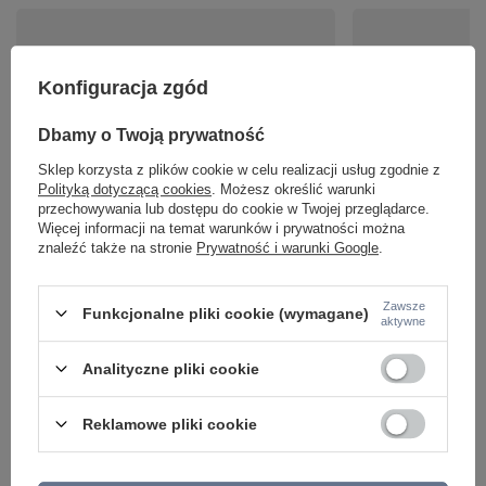
Konfiguracja zgód
Dbamy o Twoją prywatność
Sklep korzysta z plików cookie w celu realizacji usług zgodnie z
Polityką dotyczącą cookies
. Możesz określić warunki
Prostokątna podwójna biała oprawa podtynkowa
Okrągła biało-czarn
LED 3000K Alfa LED DL043-02-10W3K-D-SQ-W
Alfa LED DL043-01-
przechowywania lub dostępu do cookie w Twojej przeglądarce.
Maytoni
Więcej informacji na temat warunków i prywatności można
229,00 zł
/
szt.
znaleźć także na stronie
Prywatność i warunki Google
.
442,00 zł
/
szt.
Zawsze
Funkcjonalne pliki cookie (wymagane)
aktywne
Analityczne pliki cookie
Reklamowe pliki cookie