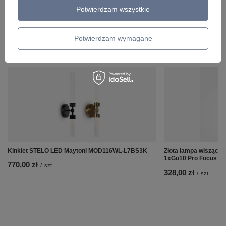
Potwierdzam wszystkie
Potwierdzam wymagane
ZOBACZ RÓWNIEŻ
Kinkiet STELO LED Maytoni MOD116WL-L7BS3K
Złota lampa wisząca 
1xGu10 Pro Focus M
770,00 zł
/
szt.
328,00 zł
/
szt.