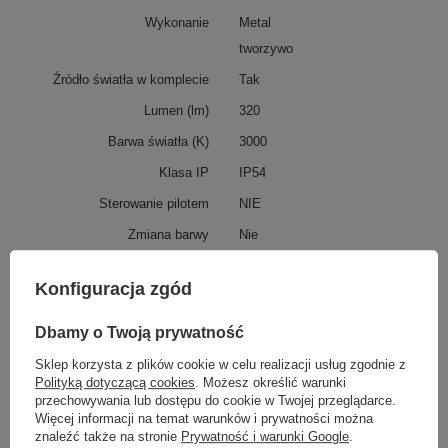
Wykonanie
Metal
tworzywo
Źródło światła w komplecie
Tak
Lumen (lm)
320
Barwa światła (K)
3000
Klasa IP
IP54
Sterowanie pilotem
NIE
Zmiana barwy
Nie
RGB
NIE
Konfiguracja zgód
Podmiot odpowiedzialny za ten
JUST LIGHT GmbH
Więcej
produkt na terenie UE
Dbamy o Twoją prywatność
Sklep korzysta z plików cookie w celu realizacji usług zgodnie z
Polityką dotyczącą cookies
. Możesz określić warunki
Z tej samej serii:
przechowywania lub dostępu do cookie w Twojej przeglądarce.
Więcej informacji na temat warunków i prywatności można
znaleźć także na stronie
Prywatność i warunki Google
.