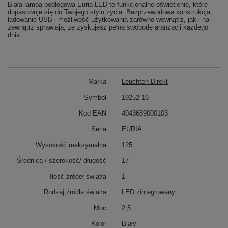
Biała lampa podłogowa Euria LED to funkcjonalne oświetlenie, które
dopasowuje się do Twojego stylu życia. Bezprzewodowa konstrukcja,
ładowanie USB i możliwość użytkowania zarówno wewnątrz, jak i na
zewnątrz sprawiają, że zyskujesz pełną swobodę aranżacji każdego
dnia.
Marka
Leuchten Direkt
Symbol
19252-16
Kod EAN
4043689000103
Seria
EURIA
Wysokość maksymalna
125
Średnica / szerokość/ długość
17
Ilość źródeł światła
1
Rodzaj źródła światła
LED zintegrowany
Moc
2,5
Kolor
Biały