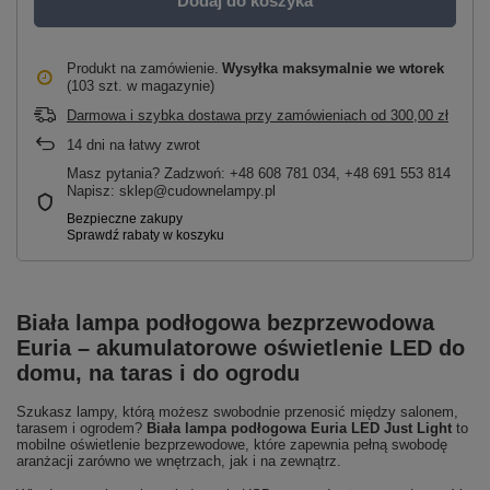
Dodaj do koszyka
Produkt na zamówienie
Wysyłka maksymalnie
we wtorek
(103 szt. w magazynie)
Darmowa i szybka dostawa przy zamówieniach
od
300,00 zł
14
dni na łatwy zwrot
Masz pytania? Zadzwoń: +48 608 781 034, +48 691 553 814
Napisz: sklep@cudownelampy.pl
Biała lampa podłogowa bezprzewodowa
Euria – akumulatorowe oświetlenie LED do
domu, na taras i do ogrodu
Szukasz lampy, którą możesz swobodnie przenosić między salonem,
tarasem i ogrodem?
Biała lampa podłogowa Euria LED Just Light
to
mobilne oświetlenie bezprzewodowe, które zapewnia pełną swobodę
aranżacji zarówno we wnętrzach, jak i na zewnątrz.