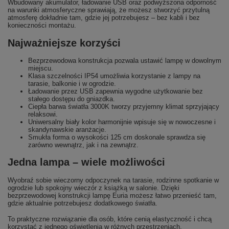
Wbudowany akumulator, ładowanie USB oraz podwyższona odporność
na warunki atmosferyczne sprawiają, że możesz stworzyć przytulną
atmosferę dokładnie tam, gdzie jej potrzebujesz – bez kabli i bez
konieczności montażu.
Najważniejsze korzyści
Bezprzewodowa konstrukcja pozwala ustawić lampę w dowolnym
miejscu.
Klasa szczelności IP54 umożliwia korzystanie z lampy na
tarasie, balkonie i w ogrodzie.
Ładowanie przez USB zapewnia wygodne użytkowanie bez
stałego dostępu do gniazdka.
Ciepła barwa światła 3000K tworzy przyjemny klimat sprzyjający
relaksowi.
Uniwersalny biały kolor harmonijnie wpisuje się w nowoczesne i
skandynawskie aranżacje.
Smukła forma o wysokości 125 cm doskonale sprawdza się
zarówno wewnątrz, jak i na zewnątrz.
Jedna lampa – wiele możliwości
Wyobraź sobie wieczorny odpoczynek na tarasie, rodzinne spotkanie w
ogrodzie lub spokojny wieczór z książką w salonie. Dzięki
bezprzewodowej konstrukcji lampę Euria możesz łatwo przenieść tam,
gdzie aktualnie potrzebujesz dodatkowego światła.
To praktyczne rozwiązanie dla osób, które cenią elastyczność i chcą
korzystać z jednego oświetlenia w różnych przestrzeniach.