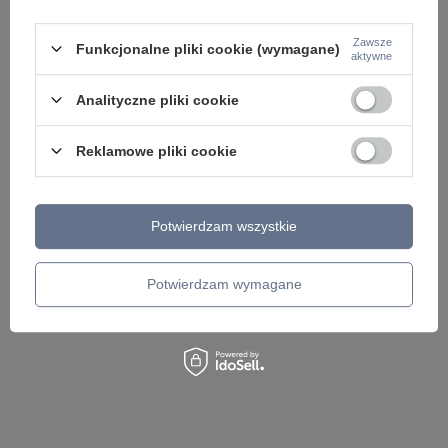
Zawsze
Funkcjonalne pliki cookie (wymagane)
aktywne
Analityczne pliki cookie
Lampa podłogowa zielona bezprzewodowa
Lampka stołowa EUR
Reklamowe pliki cookie
ładowana USB również na zewnątrz EURIA Just
Leuchten Direkt 1925
Light 19252-43
99,00 zł
/
szt.
232,00 zł
/
szt.
Potwierdzam wszystkie
Potwierdzam wymagane