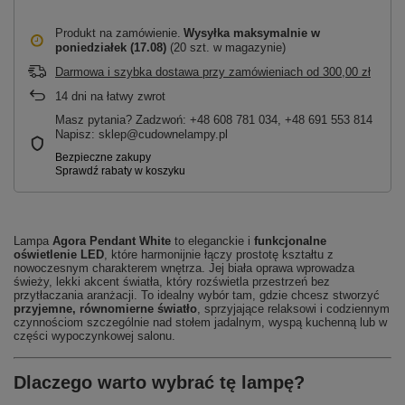
Produkt na zamówienie
Wysyłka maksymalnie
w
poniedziałek (17.08)
(20 szt. w magazynie)
Darmowa i szybka dostawa przy zamówieniach
od
300,00 zł
14
dni na łatwy zwrot
Masz pytania? Zadzwoń: +48 608 781 034, +48 691 553 814
Napisz: sklep@cudownelampy.pl
Lampa
Agora Pendant White
to eleganckie i
funkcjonalne
oświetlenie LED
, które harmonijnie łączy prostotę kształtu z
nowoczesnym charakterem wnętrza. Jej biała oprawa wprowadza
świeży, lekki akcent światła, który rozświetla przestrzeń bez
przytłaczania aranżacji. To idealny wybór tam, gdzie chcesz stworzyć
przyjemne, równomierne światło
, sprzyjające relaksowi i codziennym
czynnościom szczególnie nad stołem jadalnym, wyspą kuchenną lub w
części wypoczynkowej salonu.
Dlaczego warto wybrać tę lampę?