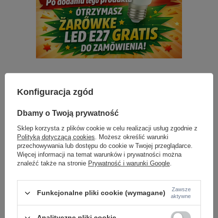
Z tej samej serii:
Konfiguracja zgód
Dbamy o Twoją prywatność
Sklep korzysta z plików cookie w celu realizacji usług zgodnie z
Polityką dotyczącą cookies
. Możesz określić warunki
przechowywania lub dostępu do cookie w Twojej przeglądarce.
Więcej informacji na temat warunków i prywatności można
znaleźć także na stronie
Prywatność i warunki Google
.
Lampa wisząca różowe paski 1xE27 AGORA
Lampa wisząca w kol
Zawsze
Funkcjonalne pliki cookie (wymagane)
aktywne
PENDANT PINK AZZARDO AZ6645
36cm AGORA PENDA
199,00 zł
199,00 zł
/
szt.
/
szt.
Analityczne pliki cookie