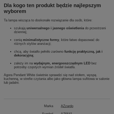
Dla kogo ten produkt będzie najlepszym
wyborem
Ta lampa wisząca to doskonałe rozwiązanie dla osób, które:
szukają
uniwersalnego i jasnego oświetlenia
do przestrzeni
dziennej;
cenią
minimalistyczne formy
, które łatwo dopasować do
różnych stylów aranżacji;
chcą, aby światło pełniło zarówno
funkcję praktyczną, jak i
dekoracyjną
;
zależy im na
wydajnym, energooszczędnym LED
bez
potrzeby częstych wymian źródeł światła.
Agora Pendant White świetnie sprawdzi się nad stołem, wyspą
kuchenną, w strefie czytania albo jako główna lampa sufitowa w salonie
lub jadalni.
Marka
AZzardo
Symbol
AZ6641