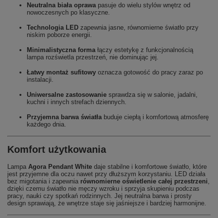
Neutralna biała oprawa
pasuje do wielu stylów wnętrz od
nowoczesnych po klasyczne.
Technologia LED
zapewnia jasne, równomierne światło przy
niskim poborze energii.
Minimalistyczna forma
łączy estetykę z funkcjonalnością
lampa rozświetla przestrzeń, nie dominując jej.
Łatwy montaż sufitowy
oznacza gotowość do pracy zaraz po
instalacji.
Uniwersalne zastosowanie
sprawdza się w salonie, jadalni,
kuchni i innych strefach dziennych.
Przyjemna barwa światła
buduje ciepłą i komfortową atmosferę
każdego dnia.
Komfort użytkowania
Lampa
Agora Pendant White
daje stabilne i komfortowe światło, które
jest przyjemne dla oczu nawet przy dłuższym korzystaniu. LED działa
bez migotania i zapewnia
równomierne oświetlenie całej przestrzeni
,
dzięki czemu światło nie męczy wzroku i sprzyja skupieniu podczas
pracy, nauki czy spotkań rodzinnych. Jej neutralna barwa i prosty
design sprawiają, że wnętrze staje się jaśniejsze i bardziej harmonijne.