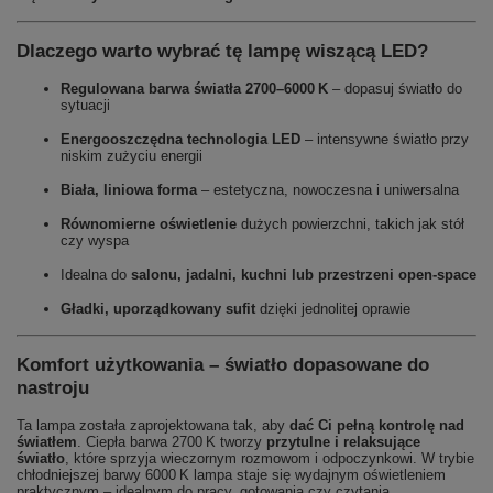
Dlaczego warto wybrać tę lampę wiszącą LED?
Regulowana barwa światła 2700–6000 K
– dopasuj światło do
sytuacji
Energooszczędna technologia LED
– intensywne światło przy
niskim zużyciu energii
Biała, liniowa forma
– estetyczna, nowoczesna i uniwersalna
Równomierne oświetlenie
dużych powierzchni, takich jak stół
czy wyspa
Idealna do
salonu, jadalni, kuchni lub przestrzeni open‑space
Gładki, uporządkowany sufit
dzięki jednolitej oprawie
Komfort użytkowania – światło dopasowane do
nastroju
Ta lampa została zaprojektowana tak, aby
dać Ci pełną kontrolę nad
światłem
. Ciepła barwa 2700 K tworzy
przytulne i relaksujące
światło
, które sprzyja wieczornym rozmowom i odpoczynkowi. W trybie
chłodniejszej barwy 6000 K lampa staje się wydajnym oświetleniem
praktycznym – idealnym do pracy, gotowania czy czytania.