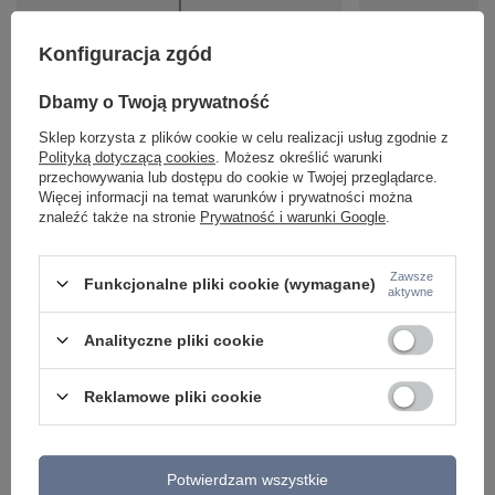
Konfiguracja zgód
Dbamy o Twoją prywatność
EUPHORIA LAMPA WISZĄCA 30 1X40W E27
Czarna lampa liniow
Sklep korzysta z plików cookie w celu realizacji usług zgodnie z
CZARNY Candellux 31-69764
barwą światła Eupho
Maytoni
Polityką dotyczącą cookies
. Możesz określić warunki
239,99 zł
/
szt.
przechowywania lub dostępu do cookie w Twojej przeglądarce.
1 326,00 zł
/
szt.
Więcej informacji na temat warunków i prywatności można
znaleźć także na stronie
Prywatność i warunki Google
.
Zawsze
Funkcjonalne pliki cookie (wymagane)
aktywne
Analityczne pliki cookie
Reklamowe pliki cookie
Potwierdzam wszystkie