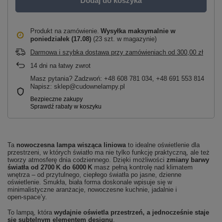
Dodaj do koszyka
Produkt na zamówienie
Wysyłka maksymalnie
w
poniedziałek (17.08)
(23 szt. w magazynie)
Darmowa i szybka dostawa przy zamówieniach
od
300,00 zł
14
dni na łatwy zwrot
Masz pytania? Zadzwoń: +48 608 781 034, +48 691 553 814
Napisz: sklep@cudownelampy.pl
Ta
nowoczesna lampa wisząca liniowa
to idealne oświetlenie dla
przestrzeni, w których światło ma nie tylko funkcję praktyczną, ale też
tworzy atmosferę dnia codziennego. Dzięki możliwości
zmiany barwy
światła od 2700 K do 6000 K
masz pełną kontrolę nad klimatem
wnętrza – od przytulnego, ciepłego światła po jasne, dzienne
oświetlenie. Smukła, biała forma doskonale wpisuje się w
minimalistyczne aranżacje, nowoczesne kuchnie, jadalnie i
open‑space’y.
To lampą, która
wydajnie oświetla przestrzeń, a jednocześnie staje
się subtelnym elementem designu
.