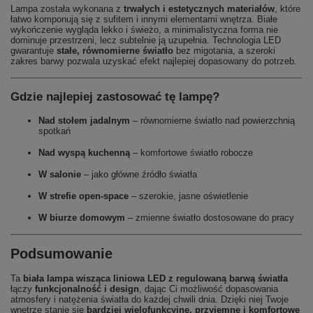
Lampa została wykonana z
trwałych i estetycznych materiałów
, które
łatwo komponują się z sufitem i innymi elementami wnętrza. Białe
wykończenie wygląda lekko i świeżo, a minimalistyczna forma nie
dominuje przestrzeni, lecz subtelnie ją uzupełnia. Technologia LED
gwarantuje
stałe, równomierne światło
bez migotania, a szeroki
zakres barwy pozwala uzyskać efekt najlepiej dopasowany do potrzeb.
Gdzie najlepiej zastosować tę lampę?
Nad stołem jadalnym
– równomierne światło nad powierzchnią
spotkań
Nad wyspą kuchenną
– komfortowe światło robocze
W salonie
– jako główne źródło światła
W strefie open‑space
– szerokie, jasne oświetlenie
W biurze domowym
– zmienne światło dostosowane do pracy
Podsumowanie
Ta
biała lampa wisząca liniowa LED z regulowaną barwą światła
łączy
funkcjonalność i design
, dając Ci możliwość dopasowania
atmosfery i natężenia światła do każdej chwili dnia. Dzięki niej Twoje
wnętrze stanie się
bardziej wielofunkcyjne, przyjemne i komfortowe