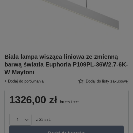
Biała lampa wisząca liniowa ze zmienną
barwą światła Euphoria P109PL-36W2.7-6K-
W Maytoni
+ Dodaj do porównania
Dodaj do listy zakupowej
1326,00 zł
brutto
/
szt.
z
23
szt.