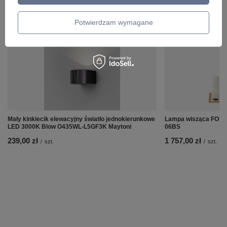
ZOBACZ RÓWNIEŻ
Potwierdzam wymagane
Mały kinkiecik elewacyjny światło jednokierunkowe
Lampa wisząca FOR
LED 3000K Blow O435WL-L5GF3K Maytoni
06BS
239,00 zł
1 757,00 zł
/
szt.
/
szt.