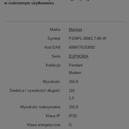
w codziennym użytkowaniu
.
Marka
Maytoni
Symbol
P109PL-36W2.7-6K-W
Kod EAN
4099776153092
Seria
EUPHORIA
Kolekcja
Pendant
Modern
Wysokość
155,8
Średnica / szerokość/ długość
116
1,5
Wysokość maksymalna
155,8
Klasa IP
IP20
Klasa energetyczna
G