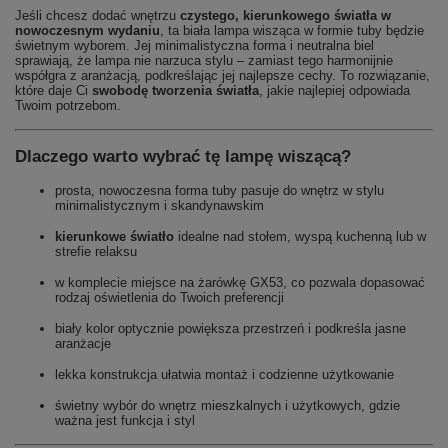
Jeśli chcesz dodać wnętrzu
czystego, kierunkowego światła w
nowoczesnym wydaniu
, ta biała lampa wisząca w formie tuby będzie
świetnym wyborem. Jej minimalistyczna forma i neutralna biel
sprawiają, że lampa nie narzuca stylu – zamiast tego harmonijnie
współgra z aranżacją, podkreślając jej najlepsze cechy. To rozwiązanie,
które daje Ci
swobodę tworzenia światła
, jakie najlepiej odpowiada
Twoim potrzebom.
Dlaczego warto wybrać tę lampę wiszącą?
prosta, nowoczesna forma tuby pasuje do wnętrz w stylu
minimalistycznym i skandynawskim
kierunkowe światło
idealne nad stołem, wyspą kuchenną lub w
strefie relaksu
w komplecie miejsce na żarówkę GX53, co pozwala dopasować
rodzaj oświetlenia do Twoich preferencji
biały kolor optycznie powiększa przestrzeń i podkreśla jasne
aranżacje
lekka konstrukcja ułatwia montaż i codzienne użytkowanie
świetny wybór do wnętrz mieszkalnych i użytkowych, gdzie
ważna jest funkcja i styl