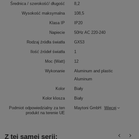
Średnica / szerokość/ długość
8,2
Wysokość maksymalna
108,5
Klasa IP
IP20
Napiecie
50Hz AC 220-240
Rodzaj źródła światła
GX53
Ilość źródeł światła
1
Moc (Watt)
12
Wykonanie
Aluminum and plastic
Aluminum
Kolor
Biały
Kolor klosza
Biały
Podmiot odpowiedzialny za ten
Maytoni GmbH
Więcej
produkt na terenie UE
Z tej samej serii: