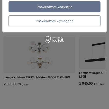
Potwierdzam wszystkie
Potwierdzam wymagane
ZOBACZ RÓWNIEŻ
Lampa wisząca STEP
L30B
Lampa sufitowa ERICH Maytoni MOD221PL-10N
1 045,00 zł
2 693,00 zł
/
szt.
/
szt.