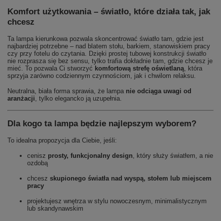
Komfort użytkowania – światło, które działa tak, jak
chcesz
Ta lampa kierunkowa pozwala skoncentrować światło tam, gdzie jest
najbardziej potrzebne – nad blatem stołu, barkiem, stanowiskiem pracy
czy przy fotelu do czytania. Dzięki prostej tubowej konstrukcji światło
nie rozprasza się bez sensu, tylko trafia dokładnie tam, gdzie chcesz je
mieć. To pozwala Ci stworzyć
komfortową strefę oświetlaną
, która
sprzyja zarówno codziennym czynnościom, jak i chwilom relaksu.
Neutralna, biała forma sprawia, że lampa
nie odciąga uwagi od
aranżacji
, tylko elegancko ją uzupełnia.
Dla kogo ta lampa będzie najlepszym wyborem?
To idealna propozycja dla Ciebie, jeśli:
cenisz
prosty, funkcjonalny design
, który służy światłem, a nie
ozdobą
chcesz
skupionego światła nad wyspą, stołem lub miejscem
pracy
projektujesz wnętrza w stylu nowoczesnym, minimalistycznym
lub skandynawskim