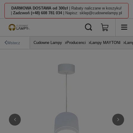
DARMOWA DOSTAWA od 300zł
| Rabaty naliczane w koszyku!
|
Zadzwoń (+48) 608 781 034
| Napisz: sklep@cudownelampy.pl
Cudowne Lampy
Producenci
Lampy MAYTONI
Lamp
Wstecz