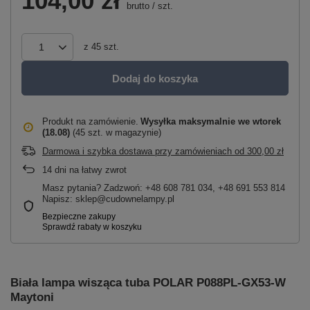
104,00 zł
brutto
/
szt.
z
45
szt.
Dodaj do koszyka
Produkt na zamówienie
Wysyłka maksymalnie
we wtorek
(18.08)
(45 szt. w magazynie)
Darmowa i szybka dostawa przy zamówieniach
od
300,00 zł
14
dni na łatwy zwrot
Masz pytania? Zadzwoń: +48 608 781 034, +48 691 553 814
Napisz: sklep@cudownelampy.pl
Biała lampa wisząca tuba POLAR P088PL‑GX53‑W
Maytoni