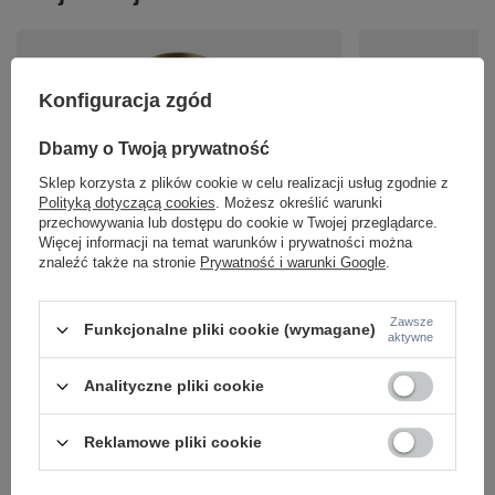
Konfiguracja zgód
Dbamy o Twoją prywatność
Sklep korzysta z plików cookie w celu realizacji usług zgodnie z
Polityką dotyczącą cookies
. Możesz określić warunki
Tuba sufitowa natynkowa o średnicy 8,2cm 1xGX53
Czarna lampa wisząc
przechowywania lub dostępu do cookie w Twojej przeglądarce.
w kolorze matowego złota Polar C088CL-GX53-MG
GX53 Polar P088PL-G
Więcej informacji na temat warunków i prywatności można
Maytoni
104,00 zł
znaleźć także na stronie
Prywatność i warunki Google
.
/
szt.
83,00 zł
/
szt.
Zawsze
Funkcjonalne pliki cookie (wymagane)
aktywne
Analityczne pliki cookie
Reklamowe pliki cookie