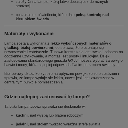
zależy Ci na lampie, którą łatwo dopasujesz do różnych
aranżacji
poszukujesz oświetlenia, które daje
pełną kontrolę nad
kierunkiem światła
Materiały i wykonanie
Lampa została wykonana z
lekko wykończonych materiałów o
gładkiej, białej powierzchni
, co sprawia, że prezentuje się
nowocześnie i estetycznie. Tubowa konstrukcja jest trwała i odporna na
codzienne użytkowanie, a montaż jest prosty i intuicyjny. Dzięki
zastosowaniu standardowego gniazda GX53 możesz wybrać żarówkę o
barwie i mocy, która najlepiej odpowiada Twoim potrzebom świetlnym.
Biel oprawy działa korzystnie na optyczne powiększenie przestrzeni i
sprawia, że lampa wydaje się lekka, nawet jeśli jest zawieszona w
centralnym punkcie pomieszczenia.
Gdzie najlepiej zastosować tę lampę?
Ta biała lampa tubowa sprawdzi się doskonale w:
kuchni
, nad wyspą lub blatem roboczym
jadalni
, nad stołem tworząc wyraźną strefę światła