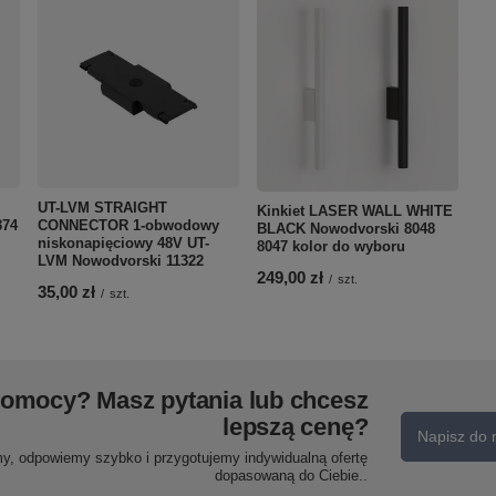
UT-LVM STRAIGHT
Kinkiet LASER WALL WHITE
374
CONNECTOR 1-obwodowy
BLACK Nowodvorski 8048
niskonapięciowy 48V UT-
8047 kolor do wyboru
LVM Nowodvorski 11322
249,00 zł
/
szt.
35,00 zł
/
szt.
pomocy? Masz pytania lub chcesz
lepszą cenę?
Napisz do 
my, odpowiemy szybko i przygotujemy indywidualną ofertę
dopasowaną do Ciebie..