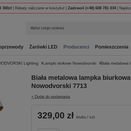
 300zł
| Rabaty naliczane w koszyku! |
Zadzwoń (+48) 608 781 034
| Napis
oprzewody
Żarówki LED
Producenci
Pomieszczenia
ODVORSKI Lighting
Lampki stołowe Nowodvorski
Biała metalowa
Biała metalowa lampka biurko
Nowodvorski 7713
+ Dodaj do porównania
329,00 zł
brutto
/
szt.