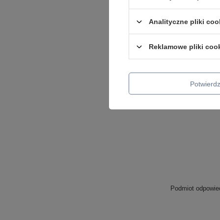
Analityczne pliki coo
Reklamowe pliki coo
Potwier
S
Podmiot odpowied