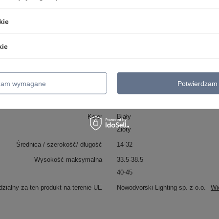
Klasa ochronności
II
kie
2 klasa ochronności
Metoda montażu
Produkt wolnostojący
kie
Szerokość klosza
5.5
Szerokość podstawy
14
dzam wymagane
Potwierdzam 
ugerowane pomieszczenie montażu
Sypialnia
Styl
Nowoczesny
Kolor
Biały
Złoty
Średnica / szerokość/ długość
14-32
Wysokość maksymalna
33.5-38.5
40-45
zialny za ten produkt na terenie UE
Nowodvorski Lighting sp. z o.o.
Wi