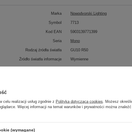
Marka
Nowodvorski Lighting
Symbol
7713
Kod EAN
5903139771399
Seria
Mono
Rodzaj źródła światła
GU10 R50
Żródło światła informacje
Wymienne
Wykonanie
Stal lakierowana
Tworzywo sztuczne ABS
Ilość źródeł światła
1
ość
Źródło światła w komplecie
Nie
w celu realizacji usług zgodnie z
Polityką dotyczącą cookies
. Możesz określi
Moc maksymalna (W)
10W only LED
eglądarce. Więcej informacji na temat warunków i prywatności można znaleźć
Klasa IP
IP20
Napiecie
220-230
cookie (wymagane)
Wysokość klosza
10.5