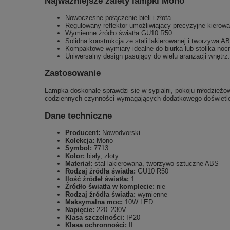
Najważniejsze zalety lampki Mono
Nowoczesne połączenie bieli i złota.
Regulowany reflektor umożliwiający precyzyjne kierowan
Wymienne źródło światła GU10 R50.
Solidna konstrukcja ze stali lakierowanej i tworzywa A
Kompaktowe wymiary idealne do biurka lub stolika noc
Uniwersalny design pasujący do wielu aranżacji wnętrz.
Zastosowanie
Lampka doskonale sprawdzi się w sypialni, pokoju młodzieżow
codziennych czynności wymagających dodatkowego doświetle
Dane techniczne
Producent:
Nowodvorski
Kolekcja:
Mono
Symbol:
7713
Kolor:
biały, złoty
Materiał:
stal lakierowana, tworzywo sztuczne ABS
Rodzaj źródła światła:
GU10 R50
Ilość źródeł światła:
1
Źródło światła w komplecie:
nie
Rodzaj źródła światła:
wymienne
Maksymalna moc:
10W LED
Napięcie:
220–230V
Klasa szczelności:
IP20
Klasa ochronności:
II