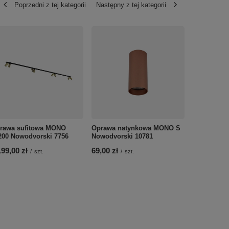
Poprzedni z tej kategorii
Następny z tej kategorii
rawa sufitowa MONO
Oprawa natynkowa MONO S
Oprawa su
200 Nowodvorski 7756
Nowodvorski 10781
SURFACE N
199,00 zł
69,00 zł
269,00 zł
/
szt.
/
szt.
/