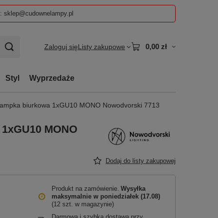
z: sklep@cudownelampy.pl
0,00 zł
Zaloguj się
Listy zakupowe
Styl
Wyprzedaże
 lampka biurkowa 1xGU10 MONO Nowodvorski 7713
wa 1xGU10 MONO
Dodaj do listy zakupowej
Produkt na zamówienie
Wysyłka
maksymalnie
w poniedziałek (17.08)
(12 szt. w magazynie)
Darmowa i szybka dostawa przy