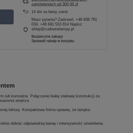
zamówieniach
od
300,00 zł
14
dni na łatwy zwrot
Masz pytania? Zadzwoń: +48 608 781
034, +48 691 553 814 Napisz:
sklep@cudownelampy.pl
entem
 lub komodzie. Połączenie białej stalowej konstrukcji ze
posażenia wnętrza.
ornej lektury. Kompaktowa forma sprawia, że lampka
ie dobrać odpowiednią barwę i intensywność oświetlenia.