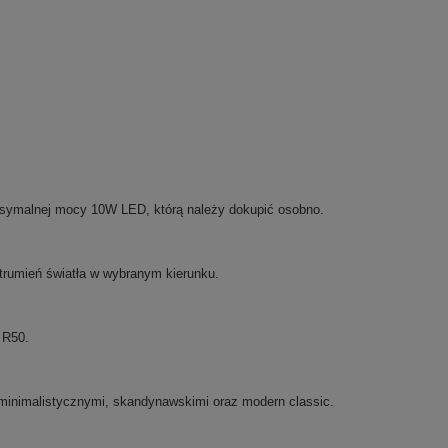
ymalnej mocy 10W LED, którą należy dokupić osobno.
trumień światła w wybranym kierunku.
 R50.
inimalistycznymi, skandynawskimi oraz modern classic.