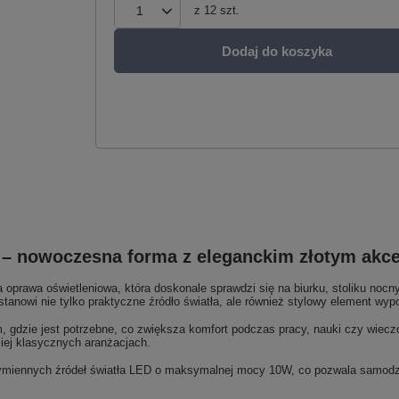
z
12
szt.
Dodaj do koszyka
– nowoczesna forma z eleganckim złotym akc
prawa oświetleniowa, która doskonale sprawdzi się na biurku, stoliku nocnym
 stanowi nie tylko praktyczne źródło światła, ale również stylowy element wy
, gdzie jest potrzebne, co zwiększa komfort podczas pracy, nauki czy wiecz
iej klasycznych aranżacjach.
ennych źródeł światła LED o maksymalnej mocy 10W, co pozwala samodzieln