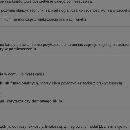
pewnia komfortowe doświetlenie całego pomieszczenia.
 pozwala obniżyć rachunki za prąd i ogranicza konieczność wymiany źródeł ś
minium harmonizuje z większością aranżacji wnętrz.
 lampy sprawia, że nie przytłacza sufitu ani nie zajmuje zbędnej przestrzen
ery w pomieszczeniu
.
ia
w domu lub mieszkaniu.
h lub funkcjonalnych
, którzy chcą połączyć estetykę z praktycznością.
.
chni, korytarza czy domowego biura
.
rzchni
, co łączy lekkość z trwałością. Zintegrowany moduł LED eliminuje ko