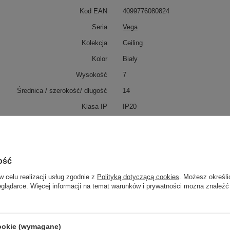
Kod EAN
4099776080824
Seria
Vega
Kolekcja
Ceiling
Kolor
Biały
Wysokość
7
Średnica / szerokość/ długość
14
Klasa IP
IP20
Klasa energetyczna
F
Napiecie
50Hz AC 220-240
Rodzaj źródła światła
LED zintegrowany
ość
Moc (Watt)
15
w celu realizacji usług zgodnie z
Polityką dotyczącą cookies
. Możesz określi
eglądarce. Więcej informacji na temat warunków i prywatności można znaleźć
Lumen (lm)
1020
Barwa światła (K)
3000
Promień, kąt świecenia
110
cookie (wymagane)