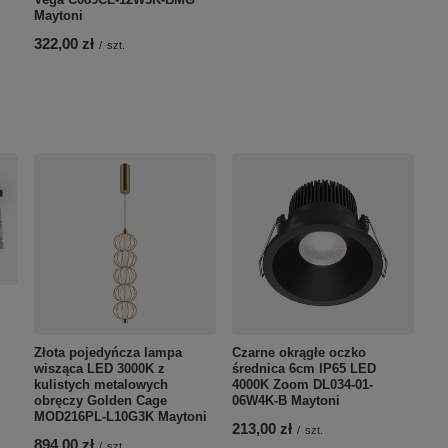
Maytoni
322,00 zł
/
szt.
Złota pojedyńcza lampa
Czarne okrągłe oczko
wisząca LED 3000K z
średnica 6cm IP65 LED
kulistych metalowych
4000K Zoom DL034-01-
obręczy Golden Cage
06W4K-B Maytoni
MOD216PL-L10G3K Maytoni
213,00 zł
/
szt.
894,00 zł
/
szt.