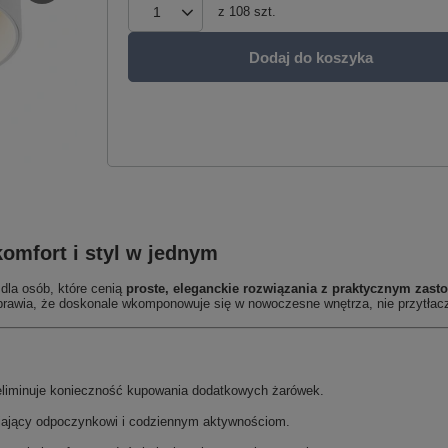
z
108
szt.
Dodaj do koszyka
omfort i styl w jednym
dla osób, które cenią
proste, eleganckie rozwiązania z praktycznym zas
prawia, że doskonale wkomponowuje się w nowoczesne wnętrza, nie przytłacz
iminuje konieczność kupowania dodatkowych żarówek.
yjający odpoczynkowi i codziennym aktywnościom.