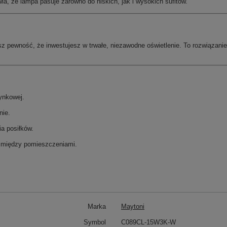
wia, że lampa pasuje zarówno do niskich, jak i wysokich sufitów.
z pewność, że inwestujesz w trwałe, niezawodne oświetlenie. To rozwiązanie
ynkowej.
nie.
ia posiłków.
ć między pomieszczeniami.
Marka
Maytoni
Symbol
C089CL-15W3K-W