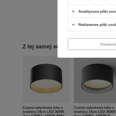
Analityczne pliki coo
Reklamowe pliki coo
Podmiot odpowied
Potwier
Z tej samej serii:
Czarna natynkowa tuba o
Czarna natynkowa tuba o
średnicy 14cm LED 3000K
średnicy 14cm LED 3000K
Vega C089CL-15W3K-BMG
Vega C089CL-15W3K-B