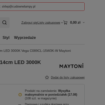
z: sklep@cudownelampy.pl
0,00 zł
Zaloguj się
Listy zakupowe
Styl
Wyprzedaże
14cm LED 3000K Vega C089CL-15W3K-W Maytoni
y 14cm LED 3000K
Dodaj do listy zakupowej
Produkt na zamówienie
Wysyłka
maksymalnie
w poniedziałek (17.08)
(108 szt. w magazynie)
Darmowa i szybka dostawa przy