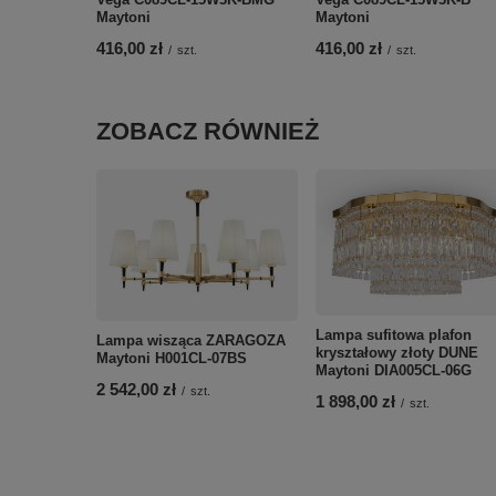
Maytoni
Maytoni
416,00 zł
416,00 zł
/
szt.
/
szt.
ZOBACZ RÓWNIEŻ
Lampa sufitowa plafon
Lampa wisząca ZARAGOZA
kryształowy złoty DUNE
Maytoni H001CL-07BS
Maytoni DIA005CL-06G
2 542,00 zł
/
szt.
1 898,00 zł
/
szt.