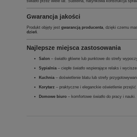
światło przez wiele lat. Subtelna, natynkowa konstrukcja spra
Gwarancja jakości
Produkt objęty jest
gwarancją producenta
, dzięki czemu mas
dzień
.
Najlepsze miejsca zastosowania
Salon
– światło główne lub punktowe do strefy wypocz
Sypialnia
– ciepłe światło wspierające relaks i wycisze
Kuchnia
– doświetlenie blatu lub strefy przygotowywan
Korytarz
– praktyczne i eleganckie oświetlenie przejś
Domowe biuro
– komfortowe światło do pracy i nauki.