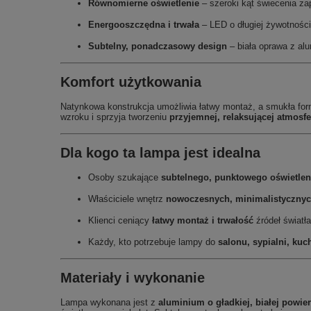
Równomierne oświetlenie
– szeroki kąt świecenia za
Energooszczędna i trwała
– LED o długiej żywotności
Subtelny, ponadczasowy design
– biała oprawa z alu
Komfort użytkowania
Natynkowa konstrukcja umożliwia łatwy montaż, a smukła forma
wzroku i sprzyja tworzeniu
przyjemnej, relaksującej atmosf
Dla kogo ta lampa jest idealna
Osoby szukające
subtelnego, punktowego oświetlen
Właściciele wnętrz
nowoczesnych, minimalistycznyc
Klienci ceniący
łatwy montaż i trwałość
źródeł światła
Każdy, kto potrzebuje lampy do
salonu, sypialni, ku
Materiały i wykonanie
Lampa wykonana jest z
aluminium o gładkiej, białej powie