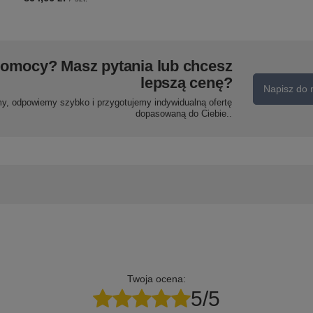
pomocy? Masz pytania lub chcesz
lepszą cenę?
Napisz do 
my, odpowiemy szybko i przygotujemy indywidualną ofertę
dopasowaną do Ciebie..
Twoja ocena:
5/5