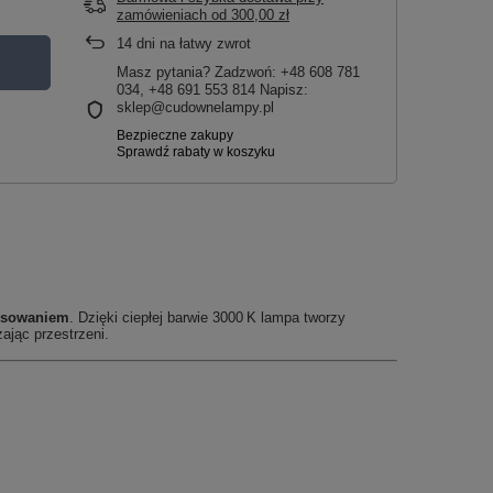
zamówieniach
od
300,00 zł
14
dni na łatwy zwrot
Masz pytania? Zadzwoń: +48 608 781
034, +48 691 553 814 Napisz:
sklep@cudownelampy.pl
tosowaniem
. Dzięki ciepłej barwie 3000 K lampa tworzy
ając przestrzeni.