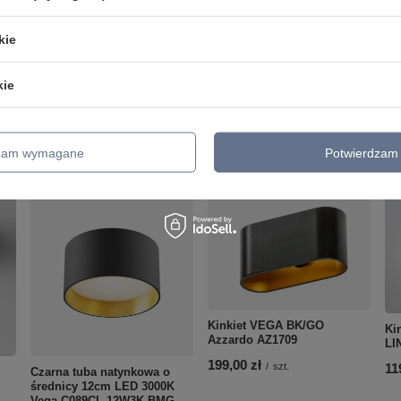
CRI
90
Typ mocowania
Montaż natynkowy
kie
Wykonanie
Aluminum
kie
zialny za ten produkt na terenie UE
Maytoni GmbH
Więcej
dzam wymagane
Potwierdzam 
Kinkiet VEGA BK/GO
Ki
Azzardo AZ1709
LI
199,00 zł
/
szt.
11
Czarna tuba natynkowa o
średnicy 12cm LED 3000K
Vega C089CL-12W3K-BMG