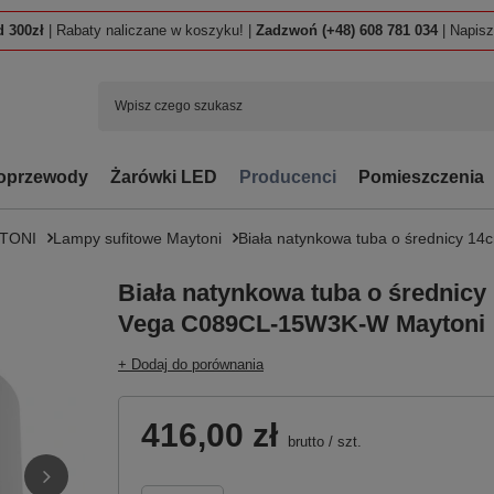
 300zł
| Rabaty naliczane w koszyku! |
Zadzwoń (+48) 608 781 034
| Napis
oprzewody
Żarówki LED
Producenci
Pomieszczenia
TONI
Lampy sufitowe Maytoni
Biała natynkowa tuba o średnicy 
Biała natynkowa tuba o średnic
Vega C089CL-15W3K-W Maytoni
+ Dodaj do porównania
416,00 zł
brutto
/
szt.