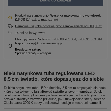
Dodaj do koszyka
Produkt na zamówienie
Wysyłka maksymalnie
we wtorek
(18.08)
(14 szt. w magazynie)
Darmowa i szybka dostawa przy zamówieniach
od
300,00 zł
14
dni na łatwy zwrot
Masz pytania? Zadzwoń: +48 608 781 034, +48 691 553 814
Napisz: sklep@cudownelampy.pl
Biała natynkowa tuba regulowana LED
8,5 cm światło, które dopasujesz do siebie
Ta biała natynkowa tuba LED o średnicy 8,5 cm to propozycja dla osób,
które chcą
aktywnie kształtować światło w swoim wnętrzu
. Dzięki
regulowanej głowicy kierunek padania światła jest w Twoich rękach, co
pozwala stworzyć zarówno przytulne, jak i funkcjonalne strefy świetlne.
Ciepła barwa 3000 K sprzyja relaksowi i dodaje przestrzeni harmonii.