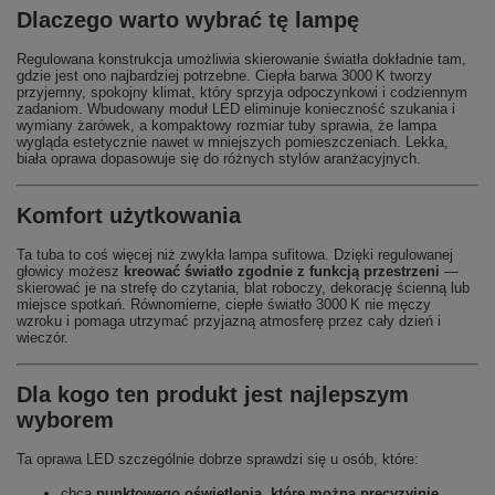
Dlaczego warto wybrać tę lampę
Regulowana konstrukcja umożliwia skierowanie światła dokładnie tam,
gdzie jest ono najbardziej potrzebne. Ciepła barwa 3000 K tworzy
przyjemny, spokojny klimat, który sprzyja odpoczynkowi i codziennym
zadaniom. Wbudowany moduł LED eliminuje konieczność szukania i
wymiany żarówek, a kompaktowy rozmiar tuby sprawia, że lampa
wygląda estetycznie nawet w mniejszych pomieszczeniach. Lekka,
biała oprawa dopasowuje się do różnych stylów aranżacyjnych.
Komfort użytkowania
Ta tuba to coś więcej niż zwykła lampa sufitowa. Dzięki regulowanej
głowicy możesz
kreować światło zgodnie z funkcją przestrzeni
—
skierować je na strefę do czytania, blat roboczy, dekorację ścienną lub
miejsce spotkań. Równomierne, ciepłe światło 3000 K nie męczy
wzroku i pomaga utrzymać przyjazną atmosferę przez cały dzień i
wieczór.
Dla kogo ten produkt jest najlepszym
wyborem
Ta oprawa LED szczególnie dobrze sprawdzi się u osób, które:
chcą
punktowego oświetlenia, które można precyzyjnie