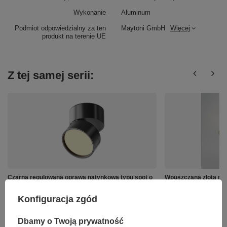
Wykonanie
Aluminum
Podmiot odpowiedzialny za ten
Maytoni GmbH
Więcej
produkt na terenie UE
Z tej samej serii:
Czarna regulowana oprawa natynkowa typu spot o
Wpuszczana złota r
średnicy 8,5cm LED 2700K Onda C024CL-
DL024-12W-DTW-BMG
12W2.7K-B-1 Maytoni
Konfiguracja zgód
411,00 zł
/
szt.
302,00 zł
/
szt.
Dbamy o Twoją prywatność