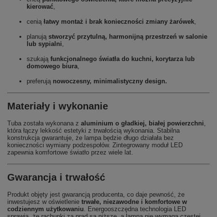
kierować
,
cenią
łatwy montaż i brak konieczności zmiany żarówek
,
planują
stworzyć przytulną, harmonijną przestrzeń w salonie
lub sypialni
,
szukają
funkcjonalnego światła do kuchni, korytarza lub
domowego biura
,
preferują
nowoczesny, minimalistyczny design.
Materiały i wykonanie
Tuba została wykonana z
aluminium o gładkiej, białej powierzchni
,
która łączy lekkość estetyki z trwałością wykonania. Stabilna
konstrukcja gwarantuje, że lampa będzie długo działała bez
konieczności wymiany podzespołów. Zintegrowany moduł LED
zapewnia komfortowe światło przez wiele lat.
Gwarancja i trwałość
Produkt objęty jest gwarancją producenta, co daje pewność, że
inwestujesz w oświetlenie
trwałe, niezawodne i komfortowe w
codziennym użytkowaniu
. Energooszczędna technologia LED
sprawia, że rachunki za prąd są niższe, a lampa nie wymaga częstej