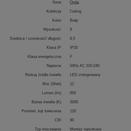
Seria
Onda
Kolekcja
Ceiling
Kolor
Biały
Wysokość
8
Średnica / szerokość/ długość
8,5
Klasa IP
IP20
Klasa energetyczna
F
Napiecie
50Hz AC 220-240
Rodzaj źródła światła
LED zintegrowany
Moc (Watt)
12
Lumen (lm)
850
Barwa światła (K)
3000
Promień, kąt świecenia
120
CRI
90
Typ mocowania
Montaż natynkowy