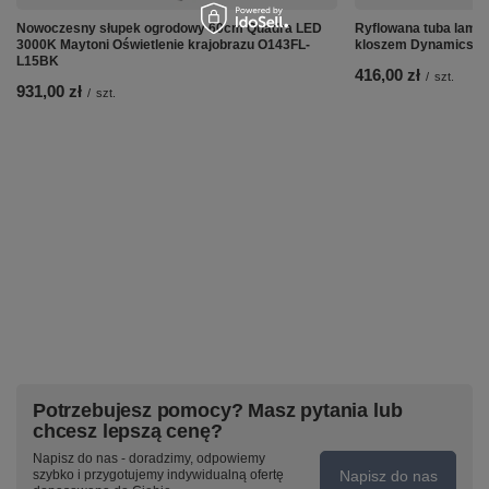
Nowoczesny słupek ogrodowy 60cm Quadra LED
Ryflowana tuba lamp
3000K Maytoni Oświetlenie krajobrazu O143FL-
kloszem Dynamics 
L15BK
416,00 zł
/
szt.
931,00 zł
/
szt.
Potrzebujesz pomocy? Masz pytania lub
chcesz lepszą cenę?
Napisz do nas - doradzimy, odpowiemy
Napisz do nas
szybko i przygotujemy indywidualną ofertę