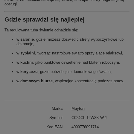
obsługi.
Gdzie sprawdzi się najlepiej
Ta regulowana tuba świetnie odnajdzie się:
w
salonie
, gdzie możesz doświetlić strefy wypoczynkowe lub
dekoracje,
w
sypialni
, tworząc nastrojowe światło sprzyjające relaksowi,
w
kuchni
, jako punktowe oświetlenie nad blatem roboczym,
w
korytarzu
, gdzie potrzebujesz kierunkowego światła,
w
domowym biurze
, wspierając koncentrację podczas pracy.
Marka
Maytoni
Symbol
C024CL-12W3K-W-1
Kod EAN
4099776091714