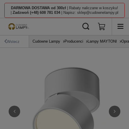
DARMOWA DOSTAWA od 300zł
| Rabaty naliczane w koszyku!
|
Zadzwoń (+48) 608 781 034
| Napisz: sklep@cudownelampy.pl
Cudowne Lampy
Producenci
Lampy MAYTONI
Opra
Wstecz