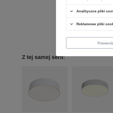
Analityczne pliki coo
Reklamowe pliki coo
Podmiot odpowied
Potwier
Z tej samej serii: