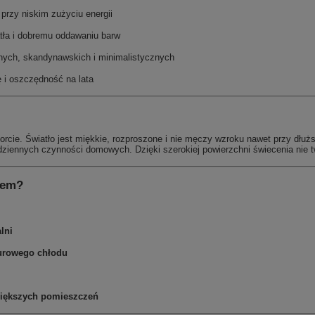
rzy niskim zużyciu energii
atła i dobremu oddawaniu barw
ych, skandynawskich i minimalistycznych
 i oszczędność na lata
rcie. Światło jest miękkie, rozproszone i nie męczy wzroku nawet przy dłu
iennych czynności domowych. Dzięki szerokiej powierzchni świecenia nie two
rem?
lni
biurowego chłodu
 większych pomieszczeń