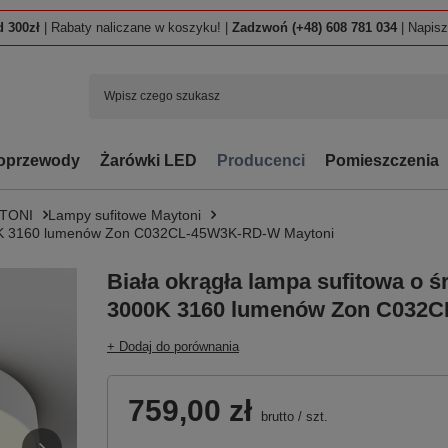
 300zł
| Rabaty naliczane w koszyku! |
Zadzwoń (+48) 608 781 034
| Napis
oprzewody
Żarówki LED
Producenci
Pomieszczenia
TONI
Lampy sufitowe Maytoni
000K 3160 lumenów Zon C032CL-45W3K-RD-W Maytoni
Biała okrągła lampa sufitowa o 
3000K 3160 lumenów Zon C032C
+ Dodaj do porównania
759,00 zł
brutto
/
szt.