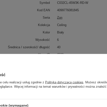
Symbol
C032CL-45W3K-RD-W
Kod EAN
4099776081845
Seria
Zon
Kolekcja
Ceiling
Kolor
Biały
Wysokość
6
Średnica / szerokość/ długość
40
Klasa IP
IP20
Klasa energetyczna
G
Napiecie
50Hz AC 220-240
ość
Rodzaj źródła światła
LED zintegrowany
w celu realizacji usług zgodnie z
Polityką dotyczącą cookies
. Możesz określi
Moc (Watt)
45
eglądarce. Więcej informacji na temat warunków i prywatności można znaleźć
Lumen (lm)
3160
3710
cookie (wymagane)
Barwa światła (K)
3000