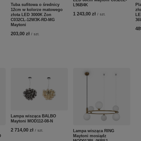
Tuba sufitowa o średnicy
Pl
L96B4K
12cm w kolorze matowego
zł
1 243,00 zł
złota LED 3000K Zon
LE
/
szt.
C032CL-12W3K-RD-MG
36
Maytoni
48
203,00 zł
/
szt.
Lampa wisząca BALBO
Maytoni MOD112-08-N
2 714,00 zł
Lampa wisząca RING
/
szt.
D
Maytoni mosiądz
MOD013PL-06BS1