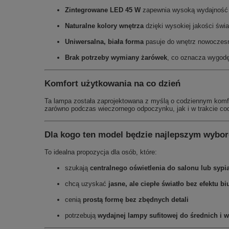
Zintegrowane LED 45 W
zapewnia wysoką wydajność p
Naturalne kolory wnętrza
dzięki wysokiej jakości świ
Uniwersalna, biała forma
pasuje do wnętrz nowoczesn
Brak potrzeby wymiany żarówek
, co oznacza wygodę
Komfort użytkowania na co dzień
Ta lampa została zaprojektowana z myślą o codziennym komfo
zarówno podczas wieczornego odpoczynku, jak i w trakcie codz
Dla kogo ten model będzie najlepszym wybo
To idealna propozycja dla osób, które:
szukają
centralnego oświetlenia do salonu lub sypia
chcą uzyskać
jasne, ale ciepłe światło bez efektu 
cenią
prostą formę bez zbędnych detali
potrzebują
wydajnej lampy sufitowej do średnich i