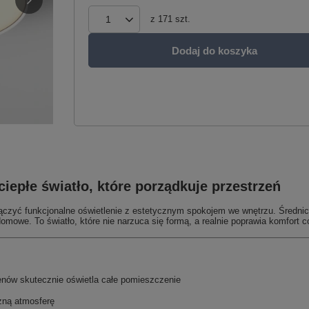
z
171
szt.
Dodaj do koszyka
iepłe światło, które porządkuje przestrzeń
łączyć funkcjonalne oświetlenie z estetycznym spokojem we wnętrzu. Średnica
omowe. To światło, które nie narzuca się formą, a realnie poprawia komfort 
enów skutecznie oświetla całe pomieszczenie
azną atmosferę