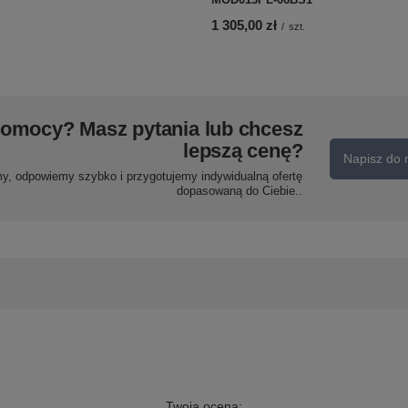
1 305,00 zł
/
szt.
pomocy? Masz pytania lub chcesz
lepszą cenę?
Napisz do 
my, odpowiemy szybko i przygotujemy indywidualną ofertę
dopasowaną do Ciebie..
Twoja ocena: