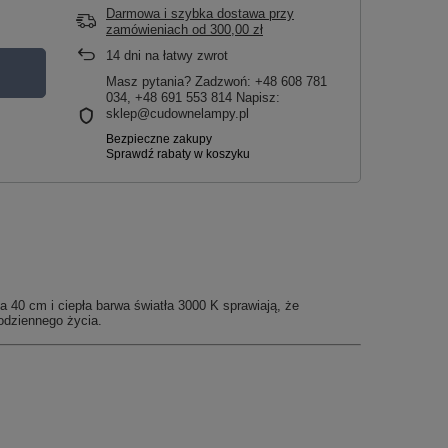
Darmowa i szybka dostawa przy
zamówieniach
od
300,00 zł
14
dni na łatwy zwrot
Masz pytania? Zadzwoń: +48 608 781
034, +48 691 553 814 Napisz:
sklep@cudownelampy.pl
 40 cm i ciepła barwa światła 3000 K sprawiają, że
codziennego życia.