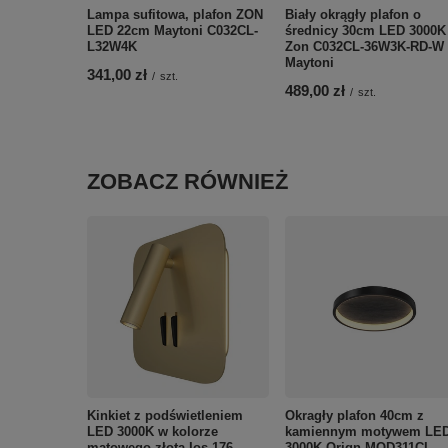
Lampa sufitowa, plafon ZON
Biały okrągły plafon o
LED 22cm Maytoni C032CL-
średnicy 30cm LED 3000K
L32W4K
Zon C032CL-36W3K-RD-W
Maytoni
341,00 zł
/
szt.
489,00 zł
/
szt.
ZOBACZ RÓWNIEŻ
Kinkiet z podświetleniem
Okragły plafon 40cm z
LED 3000K w kolorze
kamiennym motywem LE
matowego złota Ios 176
3000K Orign MOD311CL-