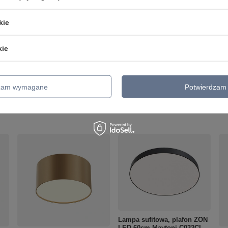
Promień, kąt świecenia
120
kie
CRI
90
Typ mocowania
Montaż natynkowy
kie
Wykonanie
Aluminum
zialny za ten produkt na terenie UE
Maytoni GmbH
Więcej
dzam wymagane
Potwierdzam 
Lampa sufitowa, plafon ZON
LED 60cm Maytoni C032CL-