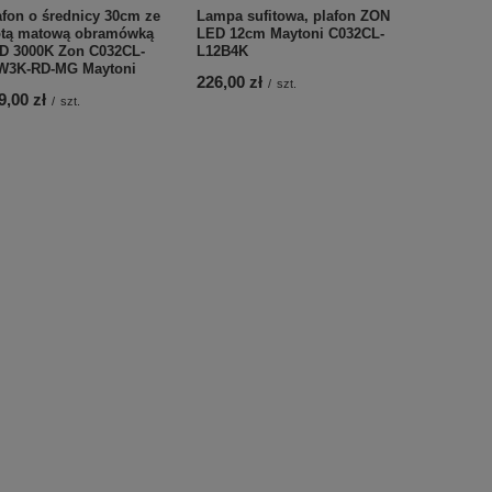
afon o średnicy 30cm ze
Lampa sufitowa, plafon ZON
Plafon 22c
otą matową obramówką
LED 12cm Maytoni C032CL-
czarną ob
D 3000K Zon C032CL-
L12B4K
C032CL-24
W3K-RD-MG Maytoni
226,00 zł
278,80 zł
/
szt.
/
9,00 zł
/
szt.
Najniższa c
obniżką:
328