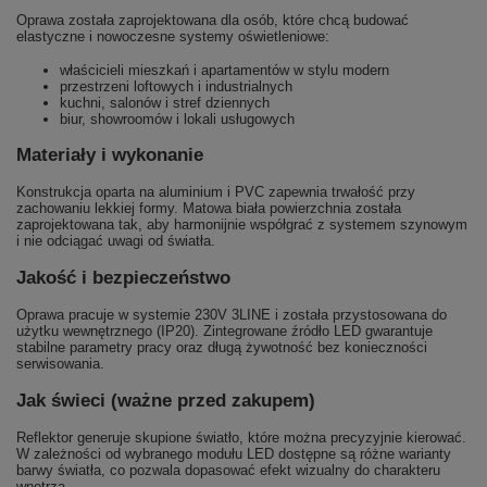
Oprawa została zaprojektowana dla osób, które chcą budować
elastyczne i nowoczesne systemy oświetleniowe:
właścicieli mieszkań i apartamentów w stylu modern
przestrzeni loftowych i industrialnych
kuchni, salonów i stref dziennych
biur, showroomów i lokali usługowych
Materiały i wykonanie
Konstrukcja oparta na aluminium i PVC zapewnia trwałość przy
zachowaniu lekkiej formy. Matowa biała powierzchnia została
zaprojektowana tak, aby harmonijnie współgrać z systemem szynowym
i nie odciągać uwagi od światła.
Jakość i bezpieczeństwo
Oprawa pracuje w systemie 230V 3LINE i została przystosowana do
użytku wewnętrznego (IP20). Zintegrowane źródło LED gwarantuje
stabilne parametry pracy oraz długą żywotność bez konieczności
serwisowania.
Jak świeci (ważne przed zakupem)
Reflektor generuje skupione światło, które można precyzyjnie kierować.
W zależności od wybranego modułu LED dostępne są różne warianty
barwy światła, co pozwala dopasować efekt wizualny do charakteru
wnętrza.