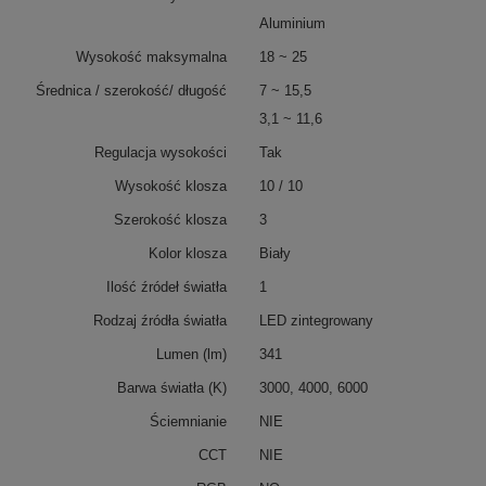
Aluminium
Wysokość maksymalna
18 ~ 25
Średnica / szerokość/ długość
7 ~ 15,5
3,1 ~ 11,6
Regulacja wysokości
Tak
Wysokość klosza
10 / 10
Szerokość klosza
3
Kolor klosza
Biały
Ilość źródeł światła
1
Rodzaj źródła światła
LED zintegrowany
Lumen (lm)
341
Barwa światła (K)
3000, 4000, 6000
Ściemnianie
NIE
CCT
NIE