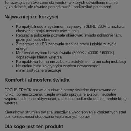
To rozwiązanie stworzone dla wnętrz, w których oświetlenie ma nie
tylko działać, ale również porządkować i podkreślać przestrzeń.
Najważniejsze korzyści
Kompatybilność z systemem szynowym 3LINE 230V umożliwia
elastyczne projektowanie oświetlenia
Regulacja położenia pozwala skierować światło dokładnie tam,
gdzie jest potrzebne
Zintegrowane LED zapewnia stabilną pracę i niskie zużycie
energii
Możliwość wyboru barwy światła (3000K / 4000K / 6000K)
dopasowuje klimat wnętrza
Kompaktowa forma nie zaburza estetyki sufitu ani całej instalacji
Neutralna biała kolorystyka wspiera nowoczesne i
minimalistyczne aranżacje
Komfort i atmosfera światła
FOCUS TRACK pozwala budować sceny świetlne dopasowane do
funkcji pomieszczenia. Ciepłe światło sprzyja relaksowi, neutralne
wspiera codzienne aktywności, a chłodne podkreśla detale i architekturę
wnętrza.
Kierunkowy strumień światła umożliwia wyodrębnienie konkretnych stref
bez konieczności stosowania wielu różnych opraw.
Dla kogo jest ten produkt