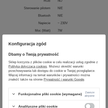
RGB
NO
Sterowanie pilotem
NIE
Bluetooh
NIE
Napiecie
~ 230V
Moc (Watt)
7W
Klasa energetyczna
G
Konfiguracja zgód
Klasa IP
IP20
Gwarancja w latach
2
Dbamy o Twoją prywatność
Podmiot odpowiedzialny za ten
Azzardo Sp. z o.o.
Więcej
Sklep korzysta z plików cookie w celu realizacji usług zgodnie z
produkt na terenie UE
Polityką dotyczącą cookies
. Możesz określić warunki
przechowywania lub dostępu do cookie w Twojej przeglądarce.
Więcej informacji na temat warunków i prywatności można
znaleźć także na stronie
Prywatność i warunki Google
.
GRATIS W KOSZYKU - po dodaniu tego produktu do
koszyka otrzymasz gratis do zamówienia
Zawsze
Funkcjonalne pliki cookie (wymagane)
aktywne
Analityczne pliki cookie