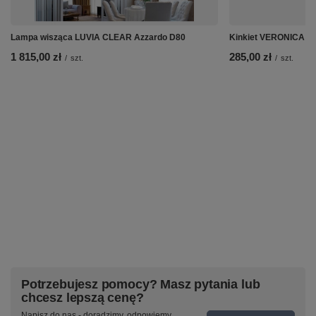
Lampa wisząca LUVIA CLEAR Azzardo D80
Kinkiet VERONICA B
1 815,00 zł
285,00 zł
/
szt.
/
szt.
Potrzebujesz pomocy? Masz pytania lub
chcesz lepszą cenę?
Napisz do nas - doradzimy, odpowiemy