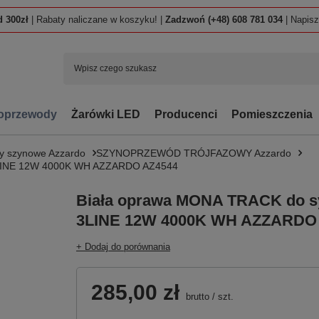
 300zł
| Rabaty naliczane w koszyku! |
Zadzwoń (+48) 608 781 034
| Napis
oprzewody
Żarówki LED
Producenci
Pomieszczenia
y szynowe Azzardo
SZYNOPRZEWÓD TRÓJFAZOWY Azzardo
 3LINE 12W 4000K WH AZZARDO AZ4544
Biała oprawa MONA TRACK do s
3LINE 12W 4000K WH AZZARDO
+ Dodaj do porównania
285,00 zł
brutto
/
szt.