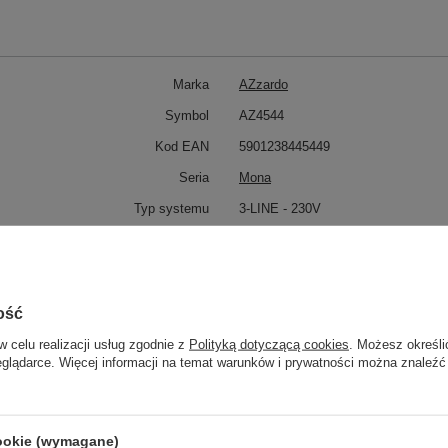
Marka
AZzardo
Symbol
AZ4544
Kod EAN
5901238445449
Seria
Mona
Typ systemu
3-LINE - 230V
Kolor
Biały
Wykończenie
MATTE
Wykonanie
Pvc
ość
Aluminium
w celu realizacji usług zgodnie z
Polityką dotyczącą cookies
. Możesz określi
Wysokość maksymalna
12 ~ 16
eglądarce. Więcej informacji na temat warunków i prywatności można znaleźć
Średnica / szerokość/ długość
8,5 ~ 12
10,5 ~ 13,5
cookie (wymagane)
Regulacja wysokości
Tak