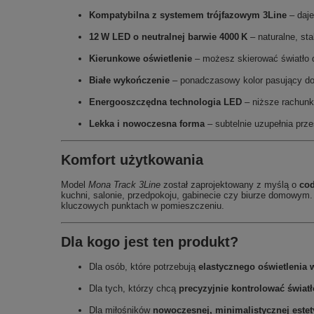
Kompatybilna z systemem trójfazowym 3Line
– daje
12 W LED o neutralnej barwie 4000 K
– naturalne, sta
Kierunkowe oświetlenie
– możesz skierować światło do
Białe wykończenie
– ponadczasowy kolor pasujący do 
Energooszczędna technologia LED
– niższe rachunki
Lekka i nowoczesna forma
– subtelnie uzupełnia prz
Komfort użytkowania
Model
Mona Track 3Line
został zaprojektowany z myślą o
cod
kuchni, salonie, przedpokoju, gabinecie czy biurze domowym. 
kluczowych punktach w pomieszczeniu.
Dla kogo jest ten produkt?
Dla osób, które potrzebują
elastycznego oświetlenia 
Dla tych, którzy chcą
precyzyjnie kontrolować świat
Dla miłośników
nowoczesnej, minimalistycznej estet