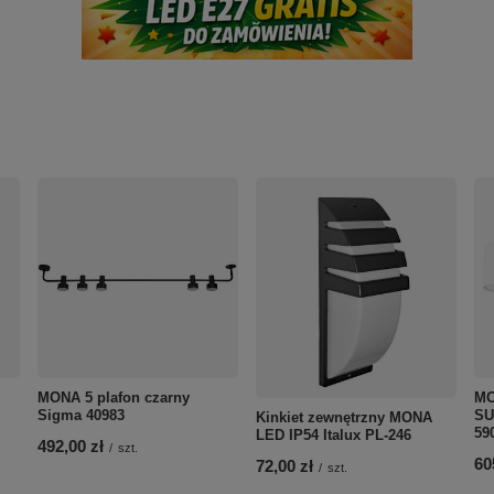
MONA 5 plafon czarny
MO
Sigma 40983
SU
Kinkiet zewnętrzny MONA
59
LED IP54 Italux PL-246
492,00 zł
/
szt.
60
72,00 zł
/
szt.