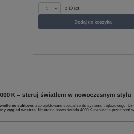
z
10
szt.
Dodaj do koszyka
000 K – steruj światłem w nowoczesnym stylu
wietlenie sufitowe
, zaprojektowane specjalnie do systemu trójfazowego. Dz
esny wygląd wnętrza
. Neutralna barwa światła 4000 K rozświetla przestrzeń