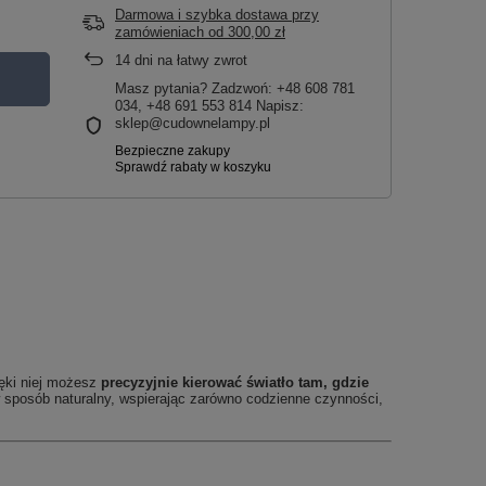
Darmowa i szybka dostawa przy
zamówieniach
od
300,00 zł
14
dni na łatwy zwrot
Masz pytania? Zadzwoń: +48 608 781
034, +48 691 553 814 Napisz:
sklep@cudownelampy.pl
ięki niej możesz
precyzyjnie kierować światło tam, gdzie
 w sposób naturalny, wspierając zarówno codzienne czynności,