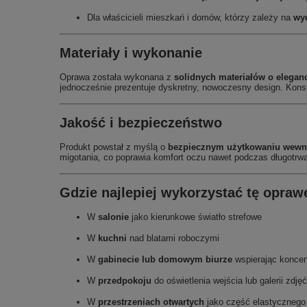
Dla właścicieli mieszkań i domów, którzy zależy na
wy
Materiały i wykonanie
Oprawa została wykonana z
solidnych materiałów o elega
jednocześnie prezentuje dyskretny, nowoczesny design. Konstr
Jakość i bezpieczeństwo
Produkt powstał z myślą o
bezpiecznym użytkowaniu wewn
migotania, co poprawia komfort oczu nawet podczas długotrw
Gdzie najlepiej wykorzystać tę opraw
W
salonie
jako kierunkowe światło strefowe
W
kuchni
nad blatami roboczymi
W
gabinecie lub domowym biurze
wspierając koncen
W
przedpokoju
do oświetlenia wejścia lub galerii zdjęć
W
przestrzeniach otwartych
jako część elastycznego