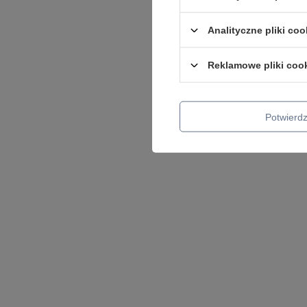
Analityczne pliki coo
Reklamowe pliki coo
Potwier