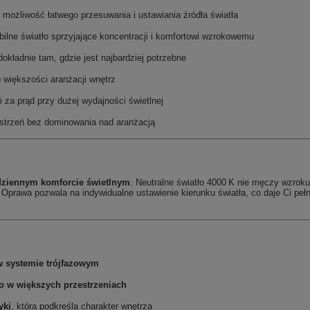
 możliwość łatwego przesuwania i ustawiania źródła światła
bilne światło sprzyjające koncentracji i komfortowi wzrokowemu
kładnie tam, gdzie jest najbardziej potrzebne
większości aranżacji wnętrz
 za prąd przy dużej wydajności świetlnej
estrzeń bez dominowania nad aranżacją
ziennym komforcie świetlnym
. Neutralne światło 4000 K nie męczy wzroku
Oprawa pozwala na indywidualne ustawienie kierunku światła, co daje Ci peł
w systemie trójfazowym
ło w większych przestrzeniach
yki
, która podkreśla charakter wnętrza