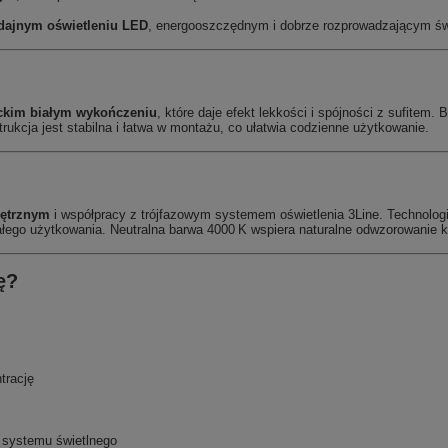
dajnym oświetleniu LED
, energooszczędnym i dobrze rozprowadzającym św
nckim białym wykończeniu
, które daje efekt lekkości i spójności z sufitem.
ukcja jest stabilna i łatwa w montażu, co ułatwia codzienne użytkowanie.
ętrznym
i współpracy z trójfazowym systemem oświetlenia 3Line. Technologi
ałego użytkowania. Neutralna barwa 4000 K wspiera naturalne odwzorowanie k
ę?
trację
 systemu świetlnego