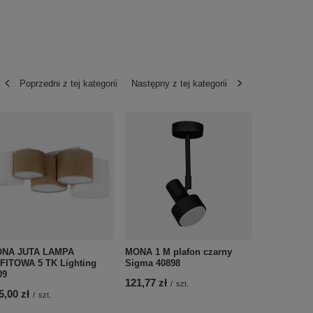
Poprzedni z tej kategorii
Następny z tej kategorii
Oprawa M
12W do sy
trójfazowe
NA JUTA LAMPA
MONA 1 M plafon czarny
Azzardo AZ
FITOWA 5 TK Lighting
Sigma 40898
kolor do w
09
121,77 zł
/
szt.
285,00 zł
/
5,00 zł
/
szt.