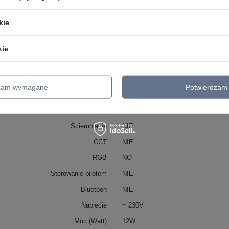
Wysokość klosza
7,8 / 3,5
kie
Szerokość klosza
8,5
Kolor klosza
Biały
kie
Ilość źródeł światła
1
Rodzaj źródła światła
LED zintegrowany
dzam wymagane
Potwierdzam 
Lumen (lm)
1002
Barwa światła (K)
4000
Ściemnianie
NIE
CCT
NIE
RGB
NO
Sterowanie pilotem
NIE
Bluetooh
NIE
Napiecie
~ 230V
Moc (Watt)
12W