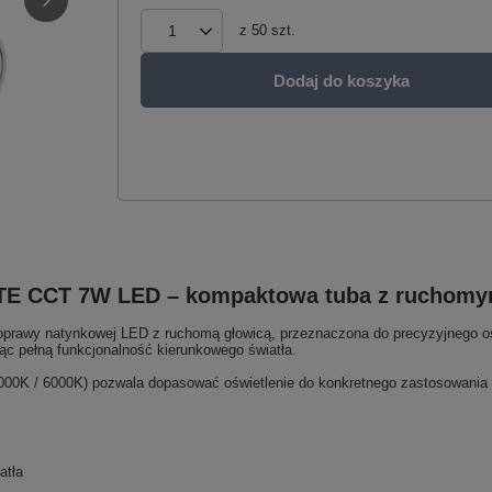
z
50
szt.
Dodaj do koszyka
TE CCT 7W LED – kompaktowa tuba z ruchomy
wy natynkowej LED z ruchomą głowicą, przeznaczona do precyzyjnego oświ
jąc pełną funkcjonalność kierunkowego światła.
4000K / 6000K) pozwala dopasować oświetlenie do konkretnego zastosowania 
atła