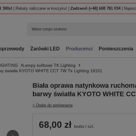
 300zł
| Rabaty naliczane w koszyku! |
Zadzwoń (+48) 608 781 034
| Napis
oprzewody
Żarówki LED
Producenci
Pomieszczenia
LIGHTING
Lampy sufitowe TK Lighting
rwy światła KYOTO WHITE CCT 7W Tk Lighting 18151
Biała oprawa natynkowa ruchom
barwy światła KYOTO WHITE CCT
+ Dodaj do porównania
68,00 zł
brutto
/
szt.