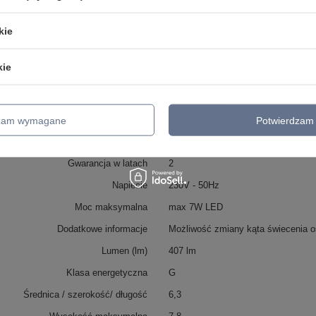
Styl
Nowoczesny
kie
Klasa IP
IP20
Klasa ochronności
2 klasa ochronności
kie
Ilość źródeł światła
1
Źródło światła w komplecie
Tak
Podział sekcji
1/1
dzam wymagane
Potwierdzam 
Barwa światła (K)
3000, 4000, 6000
Gwarancja w latach
2
Napiecie
230V - 50Hz
Moc maksymalna
max 7W LED
Dodatkowe informacje
Możliwość zmiany kąta świecenia oś
Lumen (lm)
407 lm
Klasa energetyczna
G
Średnica / szerokość/ długość
6,3