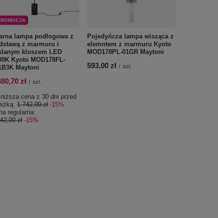
PROMOCJA
PROMOCJA
arna lampa podłogowa z
Pojedyńcza lampa wisząca z
Czarna lam
dstawą z marmuru i
elemntem z marmuru Kyoto
marmurową
klanym kloszem LED
MOD178PL-01GR Maytoni
3000K Kyo
00K Kyoto MOD178FL-
L11B3K May
593,00 zł
/
szt.
1B3K Maytoni
1 007,25 z
480,70 zł
/
szt.
Najniższa c
niższa cena z 30 dni przed
obniżką:
1 1
niżką:
1 742,00 zł
-15%
Cena regula
a regularna:
1 185,00 zł
42,00 zł
-15%