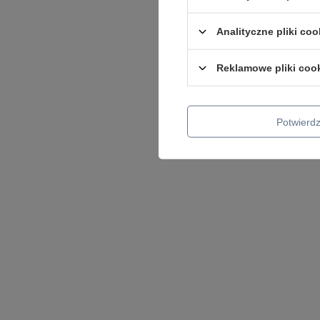
Analityczne pliki coo
Reklamowe pliki coo
Potwier