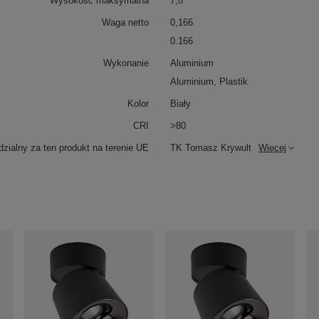
Wysokość maksymalna
7,8
Waga netto
0,166
0.166
Wykonanie
Aluminium
Aluminium, Plastik
Kolor
Biały
CRI
>80
zialny za ten produkt na terenie UE
TK Tomasz Krywult
Więcej