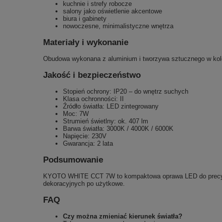
kuchnie i strefy robocze
salony jako oświetlenie akcentowe
biura i gabinety
nowoczesne, minimalistyczne wnętrza
Materiały i wykonanie
Obudowa wykonana z aluminium i tworzywa sztucznego w kolor
Jakość i bezpieczeństwo
Stopień ochrony: IP20 – do wnętrz suchych
Klasa ochronności: II
Źródło światła: LED zintegrowany
Moc: 7W
Strumień świetlny: ok. 407 lm
Barwa światła: 3000K / 4000K / 6000K
Napięcie: 230V
Gwarancja: 2 lata
Podsumowanie
KYOTO WHITE CCT 7W to kompaktowa oprawa LED do precyzyjn
dekoracyjnych po użytkowe.
FAQ
Czy można zmieniać kierunek światła?