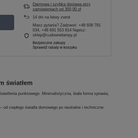
Darmowa i szybka dostawa przy
zamówieniach
od
300,00 zł
14
dni na łatwy zwrot
Masz pytania? Zadzwoń: +48 608 781
034, +48 691 553 814 Napisz:
sklep@cudownelampy.pl
m światłem
etlenia punktowego. Minimalistyczna, biała forma sprawia,
– od ciepłego światła domowego po neutralne i techniczne