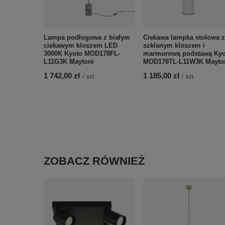
Lampa podłogowa z białym
Ciekawa lampka stołowa z
ciekawym kloszem LED
szklanym kloszem i
3000K Kyoto MOD178FL-
marmurową podstawą Kyo
L11G3K Maytoni
MOD178TL-L11W3K Mayto
1 742,00 zł
1 185,00 zł
/
szt.
/
szt.
ZOBACZ RÓWNIEŻ