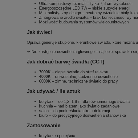
Ultra kompaktowy rozmiar – tylko 7,8 cm wysokości
Energooszczędne LED 7W – niskie zużycie energii
Minimalistyczny design – neutralny wizualnie biały kolo
Zintegrowane źródło światła – brak konieczności wymi
Możliwość budowania systemów wielopunktowych
Jak świeci
Oprawa generuje skupione, kierunkowe światło, które można u
➜ Nie zastępuje oświetlenia głównego – najlepiej sprawdza się
Jak dobrać barwę światła (CCT)
3000K
– ciepłe światło do stref relaksu
4000K
– uniwersalne, codzienne oświetlenie
6000K
– zimne, techniczne światło do pracy
Jak używać / ile sztuk
korytarz – co 1,2–1,8 m dla równomiernego światła
kuchnia – nad blatem jako światło zadaniowe
salon – do podkreślania stref i dekoracji
biuro – do precyzyjnego doświetlenia stanowiska
Zastosowanie
korytarze i przejścia