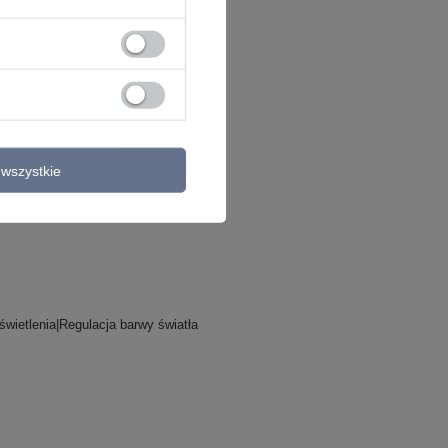
wszystkie
wietlenia|Regulacja barwy światła