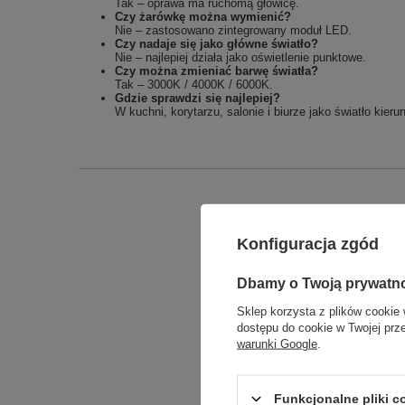
Tak – oprawa ma ruchomą głowicę.
Czy żarówkę można wymienić?
Nie – zastosowano zintegrowany moduł LED.
Czy nadaje się jako główne światło?
Nie – najlepiej działa jako oświetlenie punktowe.
Czy można zmieniać barwę światła?
Tak – 3000K / 4000K / 6000K.
Gdzie sprawdzi się najlepiej?
W kuchni, korytarzu, salonie i biurze jako światło kier
Konfiguracja zgód
Dbamy o Twoją prywatn
Sklep korzysta z plików cookie 
dostępu do cookie w Twojej prz
warunki Google
.
Funkcjonalne pliki 