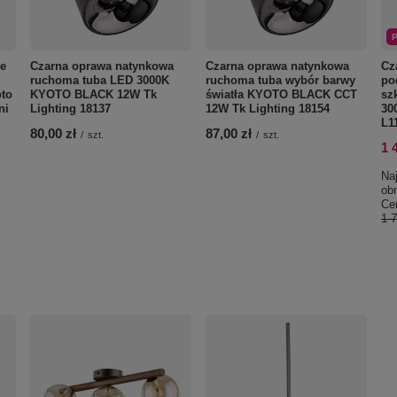
e
Czarna oprawa natynkowa
Czarna oprawa natynkowa
Cz
ruchoma tuba LED 3000K
ruchoma tuba wybór barwy
po
to
KYOTO BLACK 12W Tk
światła KYOTO BLACK CCT
sz
ni
Lighting 18137
12W Tk Lighting 18154
30
L1
80,00 zł
87,00 zł
/
szt.
/
szt.
1 
Naj
ob
Cen
1 7