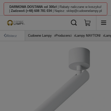
DARMOWA DOSTAWA od 300zł
| Rabaty naliczane w koszyku!
|
Zadzwoń (+48) 608 781 034
| Napisz: sklep@cudownelampy.pl
Cudowne Lampy
Producenci
Lampy MAYTONI
Lamp
Wstecz