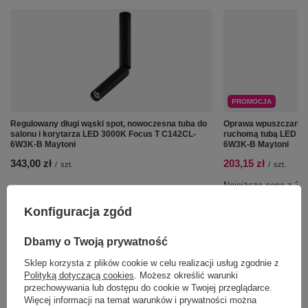
PROMOCJA
Regulowany długi wąski spot, nowoczesna tuba do
Oprawa wpuszczana c
salonu i korytarza LED 3000K Focus T C142CL-
ruchomą tubą LED 3
6W3K-B Maytoni
6W3K-B Maytoni
343,00 zł
203,15 zł
/
szt.
/
szt.
Najniższa cena z 30 
239,00 zł
-15%
Konfiguracja zgód
Dbamy o Twoją prywatność
Sklep korzysta z plików cookie w celu realizacji usług zgodnie z
Polityką dotyczącą cookies
. Możesz określić warunki
przechowywania lub dostępu do cookie w Twojej przeglądarce.
Więcej informacji na temat warunków i prywatności można