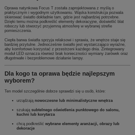
Oprawa natynkowa Focus T została zaprojektowana z myślą o
praktycznym i wygodnym użytkowaniu. Wąska konstrukcja pozwala
skierować światło dokładnie tam, gdzie jest najbardziej potrzebne.
Dzięki temu można podkreślić elementy dekoracyjne, doświetlić blat
roboczy lub stworzyć przyjemną atmosferę w wybranej strefie
pomieszczenia.
Ciepła barwa światła sprzyja relaksowi i sprawia, że wnętrze staje się
bardziej przytulne. Jednocześnie światło jest wystarczająco wyraźne,
aby komfortowo korzystać z przestrzeni każdego dnia. Zintegrowany
moduł LED oznacza również brak konieczności wymiany żarówek oraz
długotrwałe i bezproblemowe działanie lampy.
Dla kogo ta oprawa będzie najlepszym
wyborem?
Ten model szczególnie dobrze sprawdzi się u osób, które:
urządzają
nowoczesne lub minimalistyczne wnętrza
szukają
subtelnego oświetlenia punktowego do salonu,
kuchni lub korytarza
chcą podkreślić
wybrane elementy aranżacji, obrazy lub
dekoracje