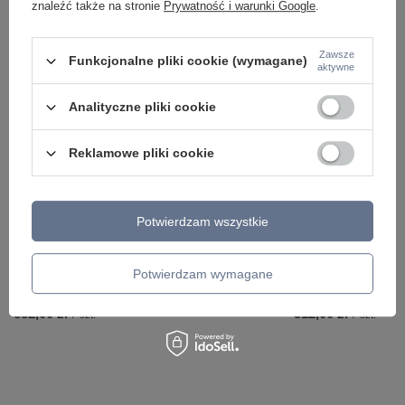
znaleźć także na stronie
Prywatność i warunki Google
.
Zawsze
Funkcjonalne pliki cookie (wymagane)
aktywne
ZOBACZ RÓWNIEŻ
Analityczne pliki cookie
Reklamowe pliki cookie
Potwierdzam wszystkie
Potwierdzam wymagane
Lampa wisząca o średnicy 15,3cm El MOD041PL-
Lampa ścienna loft 
L15G3K Maytoni
01GF Maytoni
832,00 zł
312,00 zł
/
szt.
/
szt.