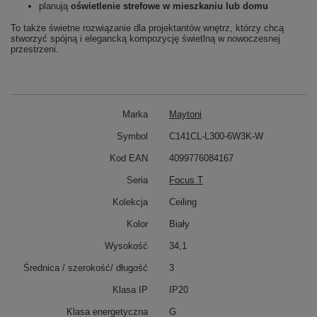
planują
oświetlenie strefowe w mieszkaniu lub domu
To także świetne rozwiązanie dla projektantów wnętrz, którzy chcą
stworzyć spójną i elegancką kompozycję świetlną w nowoczesnej
przestrzeni.
Marka
Maytoni
Symbol
C141CL-L300-6W3K-W
Kod EAN
4099776084167
Seria
Focus T
Kolekcja
Ceiling
Kolor
Biały
Wysokość
34,1
Średnica / szerokość/ długość
3
Klasa IP
IP20
Klasa energetyczna
G