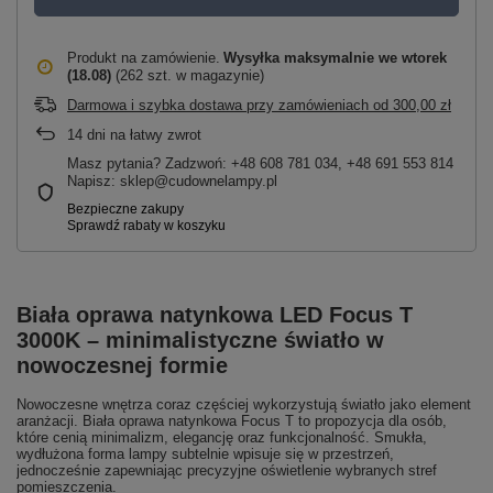
Produkt na zamówienie
Wysyłka maksymalnie
we wtorek
(18.08)
(262 szt. w magazynie)
Darmowa i szybka dostawa przy zamówieniach
od
300,00 zł
14
dni na łatwy zwrot
Masz pytania? Zadzwoń: +48 608 781 034, +48 691 553 814
Napisz: sklep@cudownelampy.pl
Biała oprawa natynkowa LED Focus T
3000K – minimalistyczne światło w
nowoczesnej formie
Nowoczesne wnętrza coraz częściej wykorzystują światło jako element
aranżacji. Biała oprawa natynkowa Focus T to propozycja dla osób,
które cenią minimalizm, elegancję oraz funkcjonalność. Smukła,
wydłużona forma lampy subtelnie wpisuje się w przestrzeń,
jednocześnie zapewniając precyzyjne oświetlenie wybranych stref
pomieszczenia.