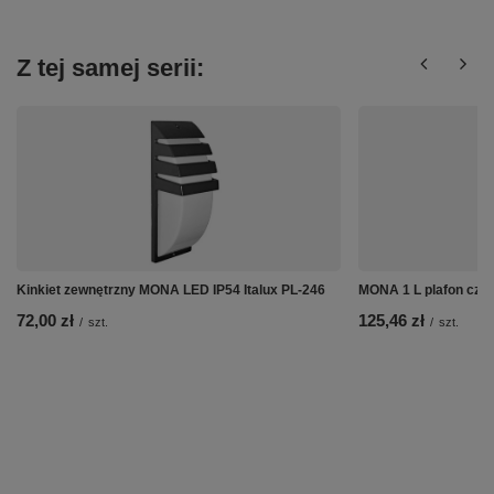
Z tej samej serii:
Kinkiet zewnętrzny MONA LED IP54 Italux PL-246
MONA 1 L plafon cza
72,00 zł
125,46 zł
/
szt.
/
szt.