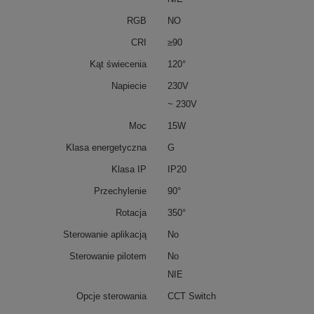
RGB
NO
CRI
≥90
Kąt świecenia
120°
Napiecie
230V
~ 230V
Moc
15W
Klasa energetyczna
G
Klasa IP
IP20
Przechylenie
90°
Rotacja
350°
Sterowanie aplikacją
No
Sterowanie pilotem
No
NIE
Opcje sterowania
CCT Switch