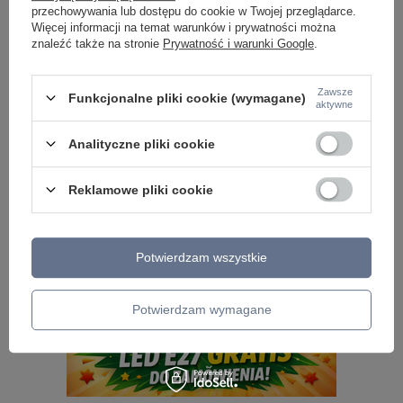
przechowywania lub dostępu do cookie w Twojej przeglądarce.
Podmiot odpowiedzialny za ten
Azzardo Sp. z o.o.
Więcej
produkt na terenie UE
Więcej informacji na temat warunków i prywatności można
znaleźć także na stronie
Prywatność i warunki Google
.
Zawsze
GRATIS W KOSZYKU - po dodaniu tego produktu do
Funkcjonalne pliki cookie (wymagane)
aktywne
koszyka otrzymasz gratis do zamówienia
Analityczne pliki cookie
Reklamowe pliki cookie
Potwierdzam wszystkie
Potwierdzam wymagane