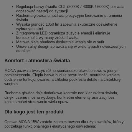
Regulacja barwy światła CCT (3000K / 4000K / 6000K) pozwala
dopasować nastrój do sytuacji
Ruchoma głowica umożliwia precyzyjne kierowanie strumienia
światła
Wysoka jasność 1050 lm zapewnia skuteczne doświetlenie
wybranych stref
Zintegrowane LED ogranicza zużycie energii i eliminuje
konieczność wymiany źródła światła
Matowa biała obudowa dyskretnie wtapia się w sufit
Uniwersalny design sprawdza się w wielu typach nowoczesnych
aranżacji
Komfort i atmosfera światła
MONA pozwala tworzyć różne scenariusze oświetleniowe w jednym
pomieszczeniu. Ciepła barwa buduje przytulność, neutralna wspiera
codzienne funkcjonowanie, a chłodna podkreśla detale i architekturę
wnętrza.
Ruchoma głowica daje dodatkową kontrolę nad kierunkiem światła,
dzięki czemu można wydobyć konkretne elementy aranżacji bez
konieczności stosowania wielu opraw.
Dla kogo jest ten produkt
Oprawa MONA 15W została zaprojektowana dla użytkowników, którzy
potrzebują funkcjonalnego i elastycznego oświetlenia: