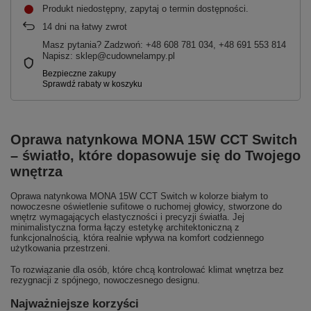
Produkt niedostępny, zapytaj o termin dostępności
14
dni na łatwy zwrot
Masz pytania? Zadzwoń: +48 608 781 034, +48 691 553 814
Napisz: sklep@cudownelampy.pl
Oprawa natynkowa MONA 15W CCT Switch
– światło, które dopasowuje się do Twojego
wnętrza
Oprawa natynkowa MONA 15W CCT Switch w kolorze białym to
nowoczesne oświetlenie sufitowe o ruchomej głowicy, stworzone do
wnętrz wymagających elastyczności i precyzji światła. Jej
minimalistyczna forma łączy estetykę architektoniczną z
funkcjonalnością, która realnie wpływa na komfort codziennego
użytkowania przestrzeni.
To rozwiązanie dla osób, które chcą kontrolować klimat wnętrza bez
rezygnacji z spójnego, nowoczesnego designu.
Najważniejsze korzyści