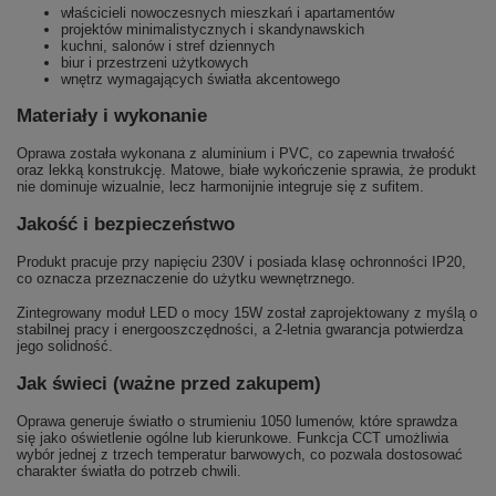
właścicieli nowoczesnych mieszkań i apartamentów
projektów minimalistycznych i skandynawskich
kuchni, salonów i stref dziennych
biur i przestrzeni użytkowych
wnętrz wymagających światła akcentowego
Materiały i wykonanie
Oprawa została wykonana z aluminium i PVC, co zapewnia trwałość
oraz lekką konstrukcję. Matowe, białe wykończenie sprawia, że produkt
nie dominuje wizualnie, lecz harmonijnie integruje się z sufitem.
Jakość i bezpieczeństwo
Produkt pracuje przy napięciu 230V i posiada klasę ochronności IP20,
co oznacza przeznaczenie do użytku wewnętrznego.
Zintegrowany moduł LED o mocy 15W został zaprojektowany z myślą o
stabilnej pracy i energooszczędności, a 2-letnia gwarancja potwierdza
jego solidność.
Jak świeci (ważne przed zakupem)
Oprawa generuje światło o strumieniu 1050 lumenów, które sprawdza
się jako oświetlenie ogólne lub kierunkowe. Funkcja CCT umożliwia
wybór jednej z trzech temperatur barwowych, co pozwala dostosować
charakter światła do potrzeb chwili.