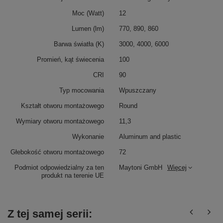
Moc (Watt)
12
Lumen (lm)
770, 890, 860
Barwa światła (K)
3000, 4000, 6000
Promień, kąt świecenia
100
CRI
90
Typ mocowania
Wpuszczany
Kształt otworu montażowego
Round
Wymiary otworu montażowego
11,3
Wykonanie
Aluminum and plastic
Głebokość otworu montażowego
72
Podmiot odpowiedzialny za ten
Maytoni GmbH
Więcej
produkt na terenie UE
Z tej samej serii: