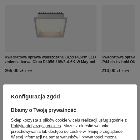
Kwadratowa oprawa wpuszczana 14,5x14,5cm LED
Kwadratowa oprawa 
zmienna barwa Okno DL056-18W3-4-6K-W Maytoni
IP44 do łazienki Ok
265,00 zł
213,00 zł
/
szt.
/
szt.
Konfiguracja zgód
Dbamy o Twoją prywatność
Sklep korzysta z plików cookie w celu realizacji usług zgodnie z
Polityką dotyczącą cookies
. Możesz określić warunki
przechowywania lub dostępu do cookie w Twojej przeglądarce.
Więcej informacji na temat warunków i prywatności można