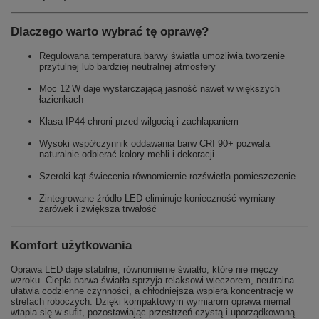
Dlaczego warto wybrać tę oprawę?
Regulowana temperatura barwy światła umożliwia tworzenie
przytulnej lub bardziej neutralnej atmosfery
Moc 12 W daje wystarczającą jasność nawet w większych
łazienkach
Klasa IP44 chroni przed wilgocią i zachlapaniem
Wysoki współczynnik oddawania barw CRI 90+ pozwala
naturalnie odbierać kolory mebli i dekoracji
Szeroki kąt świecenia równomiernie rozświetla pomieszczenie
Zintegrowane źródło LED eliminuje konieczność wymiany
żarówek i zwiększa trwałość
Komfort użytkowania
Oprawa LED daje stabilne, równomierne światło, które nie męczy
wzroku. Ciepła barwa światła sprzyja relaksowi wieczorem, neutralna
ułatwia codzienne czynności, a chłodniejsza wspiera koncentrację w
strefach roboczych. Dzięki kompaktowym wymiarom oprawa niemal
wtapia się w sufit, pozostawiając przestrzeń czystą i uporządkowaną.