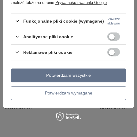
znaleźć także na stronie
Prywatność i warunki Google
.
Zawsze
Funkcjonalne pliki cookie (wymagane)
aktywne
ZOBACZ RÓWNIEŻ
Analityczne pliki cookie
Reklamowe pliki cookie
Potwierdzam wszystkie
Potwierdzam wymagane
Pojedyńcza lampa wisząca z elemntem z marmuru
Szklana wisząca tub
Kyoto MOD178PL-01GR Maytoni
MOD272PL-L12BS3K1
593,00 zł
827,00 zł
/
szt.
/
szt.