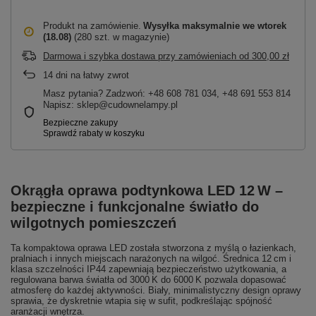
Produkt na zamówienie
Wysyłka maksymalnie
we wtorek
(18.08)
(280 szt. w magazynie)
Darmowa i szybka dostawa przy zamówieniach
od
300,00 zł
14
dni na łatwy zwrot
Masz pytania? Zadzwoń: +48 608 781 034, +48 691 553 814
Napisz: sklep@cudownelampy.pl
Okrągła oprawa podtynkowa LED 12 W –
bezpieczne i funkcjonalne światło do
wilgotnych pomieszczeń
Ta kompaktowa oprawa LED została stworzona z myślą o łazienkach,
pralniach i innych miejscach narażonych na wilgoć. Średnica 12 cm i
klasa szczelności IP44 zapewniają bezpieczeństwo użytkowania, a
regulowana barwa światła od 3000 K do 6000 K pozwala dopasować
atmosferę do każdej aktywności. Biały, minimalistyczny design oprawy
sprawia, że dyskretnie wtapia się w sufit, podkreślając spójność
aranżacji wnętrza.