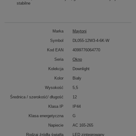
stabilne
Marka
Maytoni
Symbol
DL055-12W3-4-6K-W
Kod EAN
4099776064770
Seria
Okno
Kolekcja
Downlight
Kolor
Biały
Wysokość
5,5
Średnica / szerokość/ długość
12
Klasa IP
IP44
Klasa energetyczna
G
Napiecie
AC 165-265
Rodzaj źródła światła
LED zintegrowany