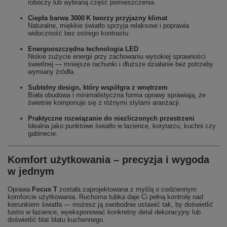
roboczy lub wybraną część pomieszczenia.
Ciepła barwa 3000 K tworzy przyjazny klimat
Naturalne, miękkie światło sprzyja relaksowi i poprawia
widoczność bez ostrego kontrastu.
Energooszczędna technologia LED
Niskie zużycie energii przy zachowaniu wysokiej sprawności
świetlnej — mniejsze rachunki i dłuższe działanie bez potrzeby
wymiany źródła.
Subtelny design, który współgra z wnętrzem
Biała obudowa i minimalistyczna forma oprawy sprawiają, że
świetnie komponuje się z różnymi stylami aranżacji.
Praktyczne rozwiązanie do niezliczonych przestrzeni
Idealna jako punktowe światło w łazience, korytarzu, kuchni czy
gabinecie.
Komfort użytkowania – precyzja i wygoda
w jednym
Oprawa
Focus T
została zaprojektowana z myślą o codziennym
komforcie użytkowania. Ruchoma tubka daje Ci pełną kontrolę nad
kierunkiem światła — możesz ją swobodnie ustawić tak, by doświetlić
lustro w łazience, wyeksponować konkretny detal dekoracyjny lub
doświetlić blat blatu kuchennego.