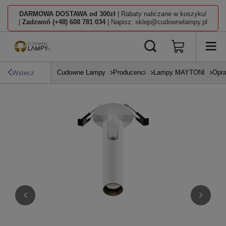
DARMOWA DOSTAWA od 300zł
| Rabaty naliczane w koszyku!
|
Zadzwoń (+48) 608 781 034
| Napisz: sklep@cudownelampy.pl
Cudowne Lampy
Producenci
Lampy MAYTONI
Opra
Wstecz