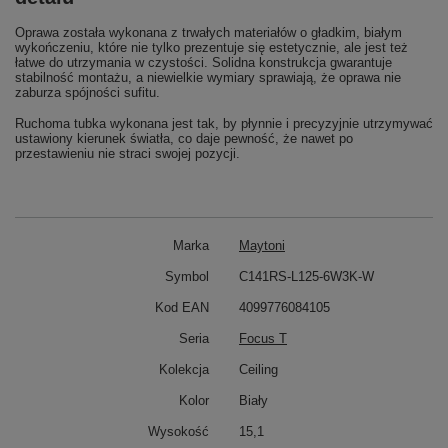
Oprawa została wykonana z trwałych materiałów o gładkim, białym
wykończeniu, które nie tylko prezentuje się estetycznie, ale jest też
łatwe do utrzymania w czystości. Solidna konstrukcja gwarantuje
stabilność montażu, a niewielkie wymiary sprawiają, że oprawa nie
zaburza spójności sufitu.
Ruchoma tubka wykonana jest tak, by płynnie i precyzyjnie utrzymywać
ustawiony kierunek światła, co daje pewność, że nawet po
przestawieniu nie straci swojej pozycji.
Marka
Maytoni
Symbol
C141RS-L125-6W3K-W
Kod EAN
4099776084105
Seria
Focus T
Kolekcja
Ceiling
Kolor
Biały
Wysokość
15,1