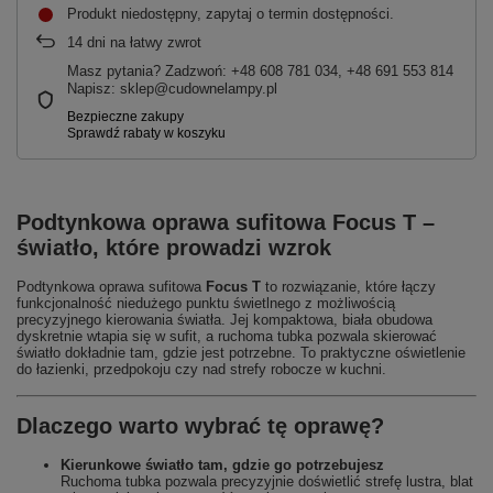
Produkt niedostępny, zapytaj o termin dostępności
14
dni na łatwy zwrot
Masz pytania? Zadzwoń: +48 608 781 034, +48 691 553 814
Napisz: sklep@cudownelampy.pl
Podtynkowa oprawa sufitowa Focus T –
światło, które prowadzi wzrok
Podtynkowa oprawa sufitowa
Focus T
to rozwiązanie, które łączy
funkcjonalność niedużego punktu świetlnego z możliwością
precyzyjnego kierowania światła. Jej kompaktowa, biała obudowa
dyskretnie wtapia się w sufit, a ruchoma tubka pozwala skierować
światło dokładnie tam, gdzie jest potrzebne. To praktyczne oświetlenie
do łazienki, przedpokoju czy nad strefy robocze w kuchni.
Dlaczego warto wybrać tę oprawę?
Kierunkowe światło tam, gdzie go potrzebujesz
Ruchoma tubka pozwala precyzyjnie doświetlić strefę lustra, blat