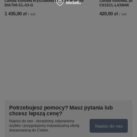
Lampa sufitowa kryształowa OTTILIA Maytoni
Lampa sufitowa, pla
DIA700-CL-03-G
C032CL-L43W4K
1 435,00 zł
420,00 zł
/
szt.
/
szt.
Potrzebujesz pomocy? Masz pytania lub
chcesz lepszą cenę?
Napisz do nas - doradzimy, odpowiemy
Napisz do nas
szybko i przygotujemy indywidualną ofertę
dopasowaną do Ciebie..