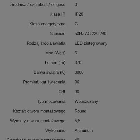
Średnica / szerokość/ długość
3
Klasa IP
IP20
Klasa energetyczna
G
Napiecie
50Hz AC 220-240
Rodzaj źródła światła
LED zintegrowany
Moc (Watt)
6
Lumen (lm)
370
Barwa światła (K)
3000
Promień, kąt świecenia
36
CRI
90
Typ mocowania
Wpuszczany
Kształt otworu montażowego
Round
Wymiary otworu montażowego
5,5
Wykonanie
Aluminum