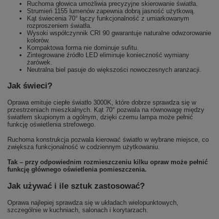
Ruchoma głowica umożliwia precyzyjne skierowanie światła.
Strumień 1155 lumenów zapewnia dobrą jasność użytkową.
Kąt świecenia 70° łączy funkcjonalność z umiarkowanym
rozproszeniem światła.
Wysoki współczynnik CRI 90 gwarantuje naturalne odwzorowanie
kolorów.
Kompaktowa forma nie dominuje sufitu.
Zintegrowane źródło LED eliminuje konieczność wymiany
żarówek.
Neutralna biel pasuje do większości nowoczesnych aranżacji.
Jak świeci?
Oprawa emituje ciepłe światło 3000K, które dobrze sprawdza się w
przestrzeniach mieszkalnych. Kąt 70° pozwala na równowagę między
światłem skupionym a ogólnym, dzięki czemu lampa może pełnić
funkcję oświetlenia strefowego.
Ruchoma konstrukcja pozwala kierować światło w wybrane miejsce, co
zwiększa funkcjonalność w codziennym użytkowaniu.
Tak – przy odpowiednim rozmieszczeniu kilku opraw może pełnić
funkcję głównego oświetlenia pomieszczenia.
Jak używać i ile sztuk zastosować?
Oprawa najlepiej sprawdza się w układach wielopunktowych,
szczególnie w kuchniach, salonach i korytarzach.