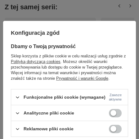
Z tej samej serii:
Konfiguracja zgód
Dbamy o Twoją prywatność
Sklep korzysta z plików cookie w celu realizacji usług zgodnie z
Polityką dotyczącą cookies
. Możesz określić warunki
przechowywania lub dostępu do cookie w Twojej przeglądarce.
Lampa wisząca, oprawa LENS Azzardo AZ3513
Lampa wbudowana ocz
Więcej informacji na temat warunków i prywatności można
AZ3514 AZ3515
LED 3000K Maytoni
znaleźć także na stronie
Prywatność i warunki Google
.
165,00 zł
307,00 zł
/
szt.
/
szt.
Zawsze
Funkcjonalne pliki cookie (wymagane)
aktywne
Analityczne pliki cookie
Reklamowe pliki cookie