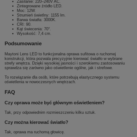
Zasilanie: 220–240V AC.
Zintegrowane źródło LED.
Moc: 12W.
Strumień świetlny: 1155 lm.
Barwa światła: 3000K.
CRI: 90.
Kąt świecenia: 70°.
Wysokość: 7,4 cm.
Podsumowanie
Maytoni Lens LED to funkcjonalna oprawa sufitowa o ruchomej
konstrukcji, która pozwala precyzyjnie kierować światło w wybrane
strefy wnętrza. Dzięki wysokiej jasności i szerokiemu zastosowaniu
sprawdza się zarówno jako oświetlenie ogólne, jak i strefowe.
To rozwiązanie dla osób, które potrzebują elastycznego systemu
oświetlenia w nowoczesnych wnętrzach.
FAQ
Czy oprawa może być głównym oświetleniem?
Tak, przy odpowiednim rozmieszczeniu kilku sztuk.
Czy można kierować światło?
Tak, oprawa ma ruchomą głowicę.