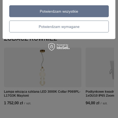
Potwierdzam wszystkie
Potwierdzam wymagane
ZOBACZ RÓWNIEŻ
Lampa wisząca szklana LED 3000K Collar P069PL-
Podtynkowe kwadrato
L17G3K Maytoni
1xGU10 IP65 Zoom D
1 752,00 zł
94,00 zł
/
szt.
/
szt.