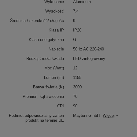
Wykonanie
Aluminum
Wysokość
7,4
Średnica / szerokość/ długość
9
Klasa IP
IP20
Klasa energetyczna
G
Napiecie
50Hz AC 220-240
Rodzaj źródła światła
LED zintegrowany
Moc (Watt)
12
Lumen (lm)
1155
Barwa światła (K)
3000
Promień, kąt świecenia
70
CRI
90
Podmiot odpowiedzialny za ten
Maytoni GmbH
Więcej
produkt na terenie UE