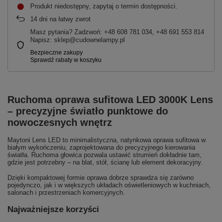
Produkt niedostępny, zapytaj o termin dostępności
14
dni na łatwy zwrot
Masz pytania? Zadzwoń: +48 608 781 034, +48 691 553 814
Napisz: sklep@cudownelampy.pl
Ruchoma oprawa sufitowa LED 3000K Lens
– precyzyjne światło punktowe do
nowoczesnych wnętrz
Maytoni Lens LED to minimalistyczna, natynkowa oprawa sufitowa w
białym wykończeniu, zaprojektowana do precyzyjnego kierowania
światła. Ruchoma głowica pozwala ustawić strumień dokładnie tam,
gdzie jest potrzebny – na blat, stół, ścianę lub element dekoracyjny.
Dzięki kompaktowej formie oprawa dobrze sprawdza się zarówno
pojedynczo, jak i w większych układach oświetleniowych w kuchniach,
salonach i przestrzeniach komercyjnych.
Najważniejsze korzyści