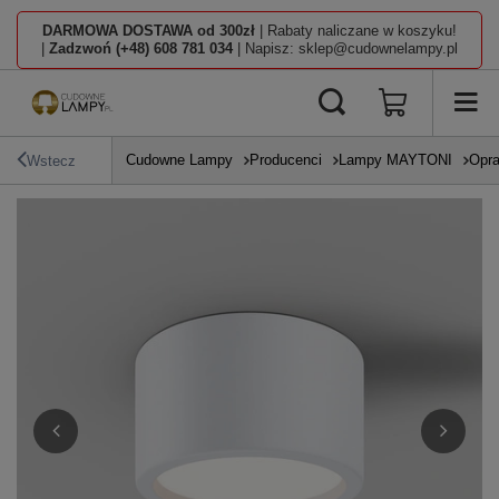
DARMOWA DOSTAWA od 300zł
| Rabaty naliczane w koszyku!
|
Zadzwoń (+48) 608 781 034
| Napisz: sklep@cudownelampy.pl
Cudowne Lampy
Producenci
Lampy MAYTONI
Opra
Wstecz