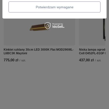
ZOBACZ RÓWNIEŻ
Potwierdzam wymagane
Kinkiet szklany 30cm LED 3000K Flat MOD296WL-
Niska lampa ogrodo
L6BC3K Maytoni
Cell O452FL-01GF Ma
775,00 zł
437,00 zł
/
szt.
/
szt.