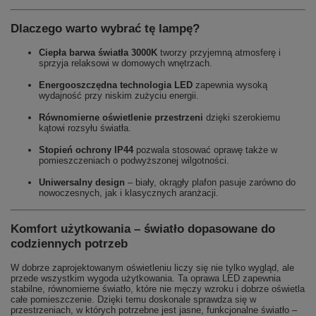
Dlaczego warto wybrać tę lampę?
Ciepła barwa światła 3000K
tworzy przyjemną atmosferę i
sprzyja relaksowi w domowych wnętrzach.
Energooszczędna technologia LED
zapewnia wysoką
wydajność przy niskim zużyciu energii.
Równomierne oświetlenie przestrzeni
dzięki szerokiemu
kątowi rozsyłu światła.
Stopień ochrony IP44
pozwala stosować oprawę także w
pomieszczeniach o podwyższonej wilgotności.
Uniwersalny design
– biały, okrągły plafon pasuje zarówno do
nowoczesnych, jak i klasycznych aranżacji.
Komfort użytkowania – światło dopasowane do
codziennych potrzeb
W dobrze zaprojektowanym oświetleniu liczy się nie tylko wygląd, ale
przede wszystkim wygoda użytkowania. Ta oprawa LED zapewnia
stabilne, równomierne światło, które nie męczy wzroku i dobrze oświetla
całe pomieszczenie. Dzięki temu doskonale sprawdza się w
przestrzeniach, w których potrzebne jest jasne, funkcjonalne światło –