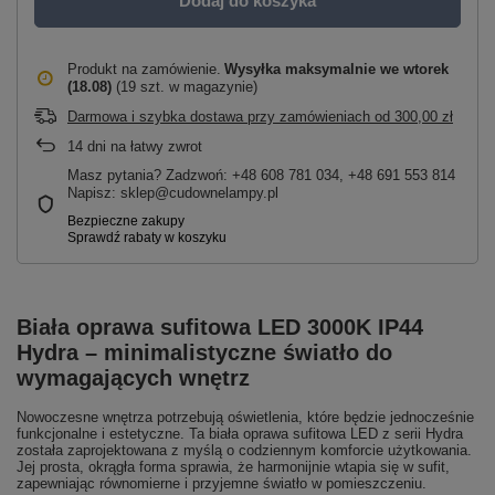
Dodaj do koszyka
Produkt na zamówienie
Wysyłka maksymalnie
we wtorek
(18.08)
(19 szt. w magazynie)
Darmowa i szybka dostawa przy zamówieniach
od
300,00 zł
14
dni na łatwy zwrot
Masz pytania? Zadzwoń: +48 608 781 034, +48 691 553 814
Napisz: sklep@cudownelampy.pl
Biała oprawa sufitowa LED 3000K IP44
Hydra – minimalistyczne światło do
wymagających wnętrz
Nowoczesne wnętrza potrzebują oświetlenia, które będzie jednocześnie
funkcjonalne i estetyczne. Ta biała oprawa sufitowa LED z serii Hydra
została zaprojektowana z myślą o codziennym komforcie użytkowania.
Jej prosta, okrągła forma sprawia, że harmonijnie wtapia się w sufit,
zapewniając równomierne i przyjemne światło w pomieszczeniu.