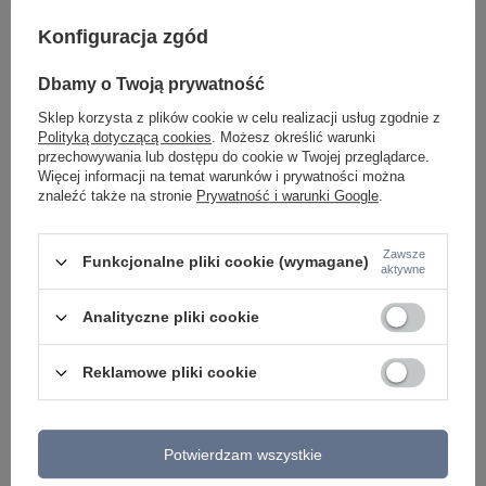
Konfiguracja zgód
Dbamy o Twoją prywatność
Tuba natynkowa w kolorze matowego złota LED
Czarna oprawa sufitow
3000K IP44 Hydra C090CL-10W3K-MG Maytoni
10,5cm IP44 LED 30
Sklep korzysta z plików cookie w celu realizacji usług zgodnie z
Maytoni
182,00 zł
/
szt.
Polityką dotyczącą cookies
. Możesz określić warunki
182,00 zł
/
szt.
przechowywania lub dostępu do cookie w Twojej przeglądarce.
Więcej informacji na temat warunków i prywatności można
znaleźć także na stronie
Prywatność i warunki Google
.
Zawsze
Funkcjonalne pliki cookie (wymagane)
aktywne
Analityczne pliki cookie
Reklamowe pliki cookie
Potwierdzam wszystkie