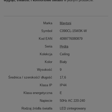
wygląd, trwałość i komfortowe światło
w jednym produkcie.
Marka
Maytoni
Symbol
C090CL-15W3K-W
Kod EAN
4099776080879
Seria
Hydra
Kolekcja
Ceiling
Kolor
Biały
Wysokość
9
Średnica / szerokość/ długość
17,6
Klasa IP
IP44
Klasa energetyczna
E
Napiecie
50Hz AC 220-240
Rodzaj źródła światła
LED zintegrowany