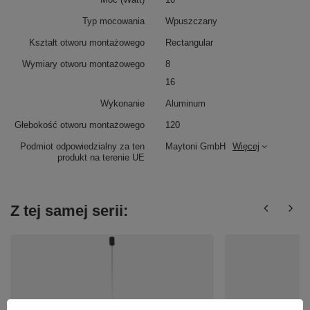
Typ mocowania
Wpuszczany
Kształt otworu montażowego
Rectangular
Wymiary otworu montażowego
8
16
Wykonanie
Aluminum
Głebokość otworu montażowego
120
Podmiot odpowiedzialny za ten
Maytoni GmbH
Więcej
produkt na terenie UE
Z tej samej serii: