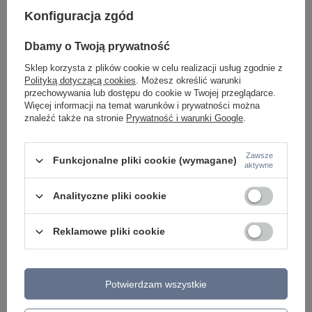
Konfiguracja zgód
MAXLIGHT P0416 LAMPA WISZĄCA ZOOM
Okrągła biała tuba su
Dbamy o Twoją prywatność
CZARNA, 6W LED
Zoom C029CL-01W M
Sklep korzysta z plików cookie w celu realizacji usług zgodnie z
879,00 zł
187,00 zł
/
szt.
/
szt.
Polityką dotyczącą cookies
. Możesz określić warunki
przechowywania lub dostępu do cookie w Twojej przeglądarce.
Więcej informacji na temat warunków i prywatności można
znaleźć także na stronie
Prywatność i warunki Google
.
Zawsze
Funkcjonalne pliki cookie (wymagane)
aktywne
Analityczne pliki cookie
Reklamowe pliki cookie
Potwierdzam wszystkie
ZOBACZ RÓWNIEŻ