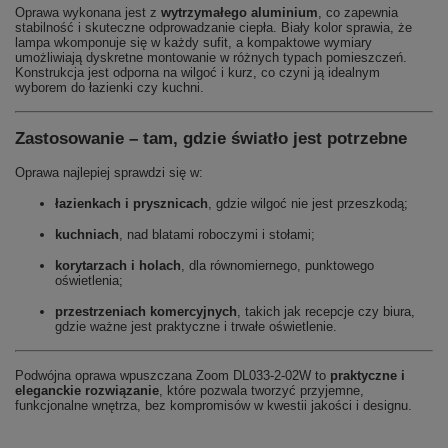
Oprawa wykonana jest z
wytrzymałego aluminium
, co zapewnia
stabilność i skuteczne odprowadzanie ciepła. Biały kolor sprawia, że
lampa wkomponuje się w każdy sufit, a kompaktowe wymiary
umożliwiają dyskretne montowanie w różnych typach pomieszczeń.
Konstrukcja jest odporna na wilgoć i kurz, co czyni ją idealnym
wyborem do łazienki czy kuchni.
Zastosowanie – tam, gdzie światło jest potrzebne
Oprawa najlepiej sprawdzi się w:
łazienkach i prysznicach
, gdzie wilgoć nie jest przeszkodą;
kuchniach
, nad blatami roboczymi i stołami;
korytarzach i holach
, dla równomiernego, punktowego
oświetlenia;
przestrzeniach komercyjnych
, takich jak recepcje czy biura,
gdzie ważne jest praktyczne i trwałe oświetlenie.
Podwójna oprawa wpuszczana Zoom DL033-2-02W to
praktyczne i
eleganckie rozwiązanie
, które pozwala tworzyć przyjemne,
funkcjonalne wnętrza, bez kompromisów w kwestii jakości i designu.