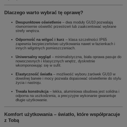
Dlaczego warto wybrać tę oprawę?
Dwupunktowe oświetlenie
– dwa moduły GU10 pozwalają
równomiernie oświetlić przestrzeń lub zaakcentować wybrane
strefy wnętrza.
Odporność na wilgoć i kurz
– klasa szczelności IP65
zapewnia bezpieczeństwo użytkowania nawet w łazienkach i
innych wilgotnych pomieszczeniach.
Uniwersalny wygląd
– minimalistyczna, biała oprawa pasuje do
nowoczesnych i klasycznych wnętrz, dyskretnie
wkomponowując się w sufit.
Elastyczność światła
– możliwość wyboru żarówek GU10 w
dowolnej barwie i mocy pozwala dopasować oświetlenie do stylu
życia i nastroju.
Trwała konstrukcja
– lekka, aluminiowa obudowa jest solidna i
odporna na uszkodzenia, a precyzyjne wykonanie gwarantuje
długie użytkowanie.
Komfort użytkowania – światło, które współpracuje
z Tobą