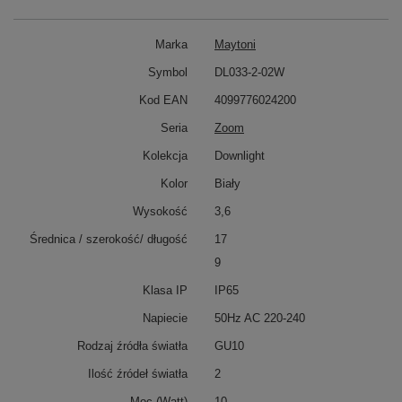
Marka
Maytoni
Symbol
DL033-2-02W
Kod EAN
4099776024200
Seria
Zoom
Kolekcja
Downlight
Kolor
Biały
Wysokość
3,6
Średnica / szerokość/ długość
17
9
Klasa IP
IP65
Napiecie
50Hz AC 220-240
Rodzaj źródła światła
GU10
Ilość źródeł światła
2
Moc (Watt)
10