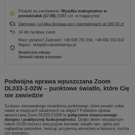
Produkt na zamówienie
Wysyłka maksymalnie
w
poniedziałek (17.08)
(1083 szt. w magazynie)
Darmowa i szybka dostawa przy zamówieniach
od
300,00 zł
14
dni na łatwy zwrot
Masz pytania? Zadzwoń: +48 608 781 034, +48 691 553 814
Napisz: sklep@cudownelampy.pl
Podwójna oprawa wpuszczana Zoom
DL033-2-02W – punktowe światło, które Cię
nie zawiedzie
Szukasz niezawodnego oświetlenia punktowego, które poradzi sobie
nawet w miejscach narażonych na wilgoć? Podwójna oprawa
wpuszczana Zoom DL033-2-02W to
połączenie nowoczesnego
designu i praktycznej funkcjonalności
. Dzięki dwóm niezależnym
tubom GU10 możesz precyzyjnie kierować światło tam, gdzie jest
najbardziej potrzebne, tworząc przyjemną atmosferę w łazience, kuchni
czy korytarzu.