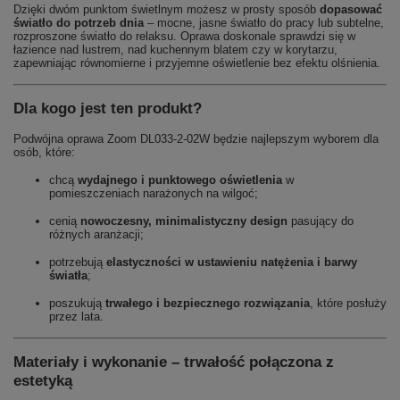
Dzięki dwóm punktom świetlnym możesz w prosty sposób
dopasować
światło do potrzeb dnia
– mocne, jasne światło do pracy lub subtelne,
rozproszone światło do relaksu. Oprawa doskonale sprawdzi się w
łazience nad lustrem, nad kuchennym blatem czy w korytarzu,
zapewniając równomierne i przyjemne oświetlenie bez efektu olśnienia.
Dla kogo jest ten produkt?
Podwójna oprawa Zoom DL033-2-02W będzie najlepszym wyborem dla
osób, które:
chcą
wydajnego i punktowego oświetlenia
w
pomieszczeniach narażonych na wilgoć;
cenią
nowoczesny, minimalistyczny design
pasujący do
różnych aranżacji;
potrzebują
elastyczności w ustawieniu natężenia i barwy
światła
;
poszukują
trwałego i bezpiecznego rozwiązania
, które posłuży
przez lata.
Materiały i wykonanie – trwałość połączona z
estetyką