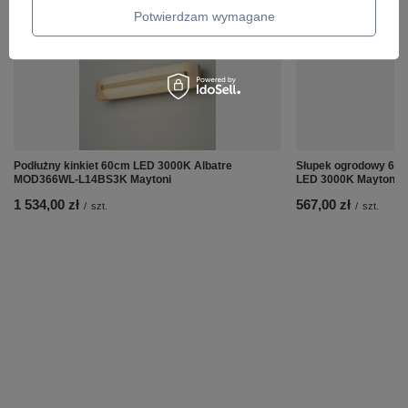
Potwierdzam wymagane
Podłużny kinkiet 60cm LED 3000K Albatre
Słupek ogrodowy 60c
MOD366WL-L14BS3K Maytoni
LED 3000K Maytoni 
1 534,00 zł
567,00 zł
/
szt.
/
szt.