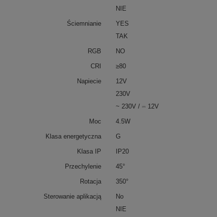
NIE
Ściemnianie
YES
TAK
RGB
NO
CRI
≥80
Napiecie
12V
230V
~ 230V / ⎓ 12V
Moc
4.5W
Klasa energetyczna
G
Klasa IP
IP20
Przechylenie
45°
Rotacja
350°
Sterowanie aplikacją
No
NIE