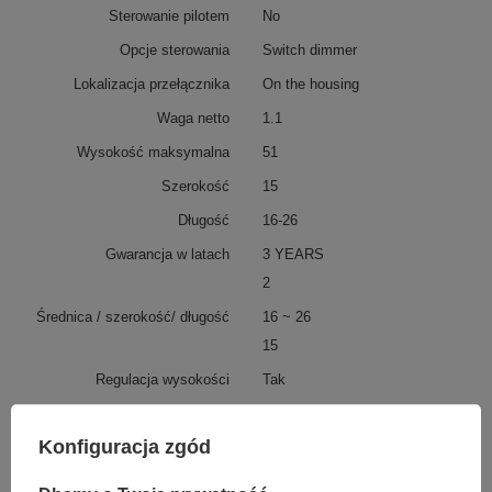
Sterowanie pilotem
No
Opcje sterowania
Switch dimmer
Lokalizacja przełącznika
On the housing
Waga netto
1.1
Wysokość maksymalna
51
Szerokość
15
Długość
16-26
Gwarancja w latach
3 YEARS
2
Średnica / szerokość/ długość
16 ~ 26
15
Regulacja wysokości
Tak
Wysokość klosza
20,5
Konfiguracja zgód
Szerokość klosza
2,5
Bluetooh
NO