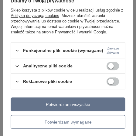
Dbamy o Twoją prywatność
Typ sterowania
• SWITCH DIMMER
Sklep korzysta z plików cookie w celu realizacji usług zgodnie z
Polityką dotyczącą cookies
. Możesz określić warunki
Moc (Watt)
4,5W
przechowywania lub dostępu do cookie w Twojej przeglądarce.
Podmiot odpowiedzialny za ten
Azzardo Sp. z o.o.
Więcej
Więcej informacji na temat warunków i prywatności można
produkt na terenie UE
znaleźć także na stronie
Prywatność i warunki Google
.
Zawsze
Funkcjonalne pliki cookie (wymagane)
Z tej samej serii:
aktywne
Analityczne pliki cookie
Reklamowe pliki cookie
Potwierdzam wszystkie
Czerwona prosta lampka stołowa kierunkowa LED
Czarna prosta lampk
3000K TROST TABLE RED Azzardo AZ6800
3000K TROST TABLE
Potwierdzam wymagane
399,00 zł
399,00 zł
/
szt.
/
szt.