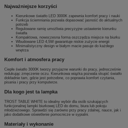
Najważniejsze korzyści
Kierunkowe światło LED 3000K zapewnia komfort pracy i nauki
Funkcja ściemniania pozwala dopasować jasność do aktualnych
potrzeb
Regulowane ramię umożliwia precyzyjne ustawienie kierunku
światła
Kompaktowa, nowoczesna forma oszczędza miejsce na biurku
Wbudowane LED 4,5W gwarantuje niskie zużycie energii
Minimalistyczny design w białym macie pasuje do każdego
wnętrza
Komfort i atmosfera pracy
Ciepłe światło 3000K tworzy przyjazne warunki do pracy, jednocześnie
redukując zmęczenie oczu. Kierunkowa wiązka pozwala skupić światło
dokładnie tam, gdzie jest potrzebne, co poprawia komfort czytania,
pisania i pracy przy komputerze.
Dla kogo jest ta lampka
TROST TABLE WHITE to idealny wybór dla osób szukających
funkcjonalnej lampki biurkowej LED do domu, biura lub pokoju
młodzieżowego. Sprawdzi się zarówno przy pracy zdalnej, nauce, jak i
jako dodatkowe oświetlenie pomocnicze w sypialni.
Materiały i wykonanie