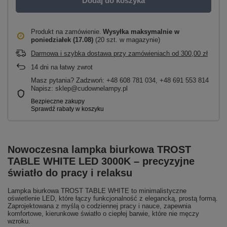
Dodaj do koszyka
Produkt na zamówienie
Wysyłka maksymalnie
w
poniedziałek (17.08)
(20 szt. w magazynie)
Darmowa i szybka dostawa przy zamówieniach
od
300,00 zł
14
dni na łatwy zwrot
Masz pytania? Zadzwoń: +48 608 781 034, +48 691 553 814
Napisz: sklep@cudownelampy.pl
Nowoczesna lampka biurkowa TROST
TABLE WHITE LED 3000K – precyzyjne
światło do pracy i relaksu
Lampka biurkowa TROST TABLE WHITE to minimalistyczne
oświetlenie LED, które łączy funkcjonalność z elegancką, prostą formą.
Zaprojektowana z myślą o codziennej pracy i nauce, zapewnia
komfortowe, kierunkowe światło o ciepłej barwie, które nie męczy
wzroku.