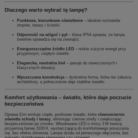
Dlaczego warto wybrać tę lampę?
Punktowe, kierunkowe oświetlenie
– idealnie rozświetla
stopnie, tarasy i ścieżki.
Odporność na wilgoć i pył
– klasa IP54 sprawia, że lampa
świetnie sprawdza się na zewnątrz.
Energooszczędne źródło LED
– niskie zużycie energii przy
przyjemnym, ciepłym świetle.
Elegancka, neutralna biel
– pasuje do nowoczesnych i
klasycznych elewacji.
Wpuszczana konstrukcja
– dyskretna forma, która nie zaburza
architektury, a jednocześnie daje stabilne światło.
Komfort użytkowania – światło, które daje poczucie
bezpieczeństwa
Oprawa Erin emituje ciepłe, punktowe światło, które
równomiernie
oświetla schody i tarasy
, eliminując ciemne strefy i zwiększając
bezpieczeństwo po zmroku. Wbudowane LED o mocy 3 W tworzą
przyjemną barwę 3100 K, wystarczającą do komfortowego poruszania
się, bez efektu olśnienia. Lampa działa od pierwszego włączenia, bez
potrzeby dodatkowego sterowania czy ustawień.