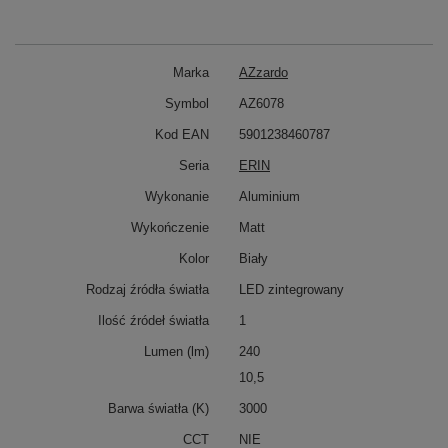
Marka
AZzardo
Symbol
AZ6078
Kod EAN
5901238460787
Seria
ERIN
Wykonanie
Aluminium
Wykończenie
Matt
Kolor
Biały
Rodzaj źródła światła
LED zintegrowany
Ilość źródeł światła
1
Lumen (lm)
240
10,5
Barwa światła (K)
3000
CCT
NIE