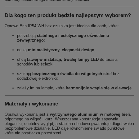
Dla kogo ten produkt będzie najlepszym wyborem?
Oprawa Erin IP54 WH bez czujnika jest idealna dla osób, które:
potrzebują
stabilnego i estetycznego oświetlenia
zewnętrznego
;
cenią
minimalistyczny, elegancki design
;
chcą
łatwej w instalacji, trwałej lampy LED
do tarasu,
schodów lub ścieżki;
szukają
bezpiecznego światła do wilgotnych stref
bez
dodatkowej elektroniki;
zależy im na lampie, która
harmonijnie wtapia się w elewację
.
Materiały i wykonanie
Oprawa wykonana jest z
wytrzymałego aluminium w matowej bieli
,
odpornego na wilgoć i kurz. Wpuszczana konstrukcja zapewnia
elegancki, subtelny wygląd, a stabilna obudowa gwarantuje długotrwałe i
bezproblemowe działanie. LED daje równomierne światło punktowe,
które nie przytłacza przestrzeni.