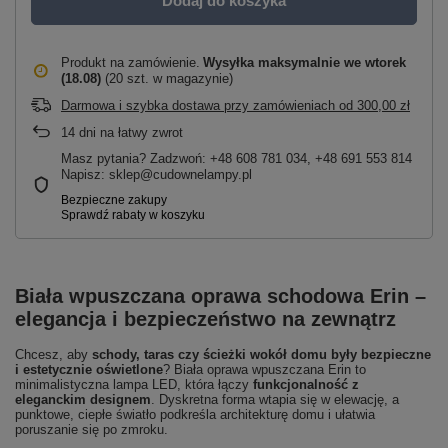
Dodaj do koszyka
Produkt na zamówienie
Wysyłka maksymalnie
we wtorek
(18.08)
(20 szt. w magazynie)
Darmowa i szybka dostawa przy zamówieniach
od
300,00 zł
14
dni na łatwy zwrot
Masz pytania? Zadzwoń: +48 608 781 034, +48 691 553 814
Napisz: sklep@cudownelampy.pl
Biała wpuszczana oprawa schodowa Erin –
elegancja i bezpieczeństwo na zewnątrz
Chcesz, aby
schody, taras czy ścieżki wokół domu były bezpieczne
i estetycznie oświetlone
? Biała oprawa wpuszczana Erin to
minimalistyczna lampa LED, która łączy
funkcjonalność z
eleganckim designem
. Dyskretna forma wtapia się w elewację, a
punktowe, ciepłe światło podkreśla architekturę domu i ułatwia
poruszanie się po zmroku.