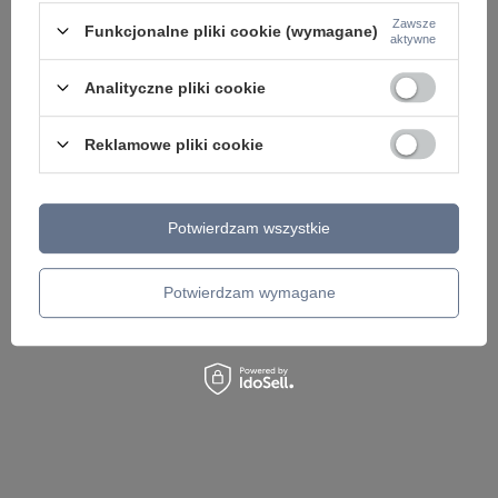
Zawsze
Funkcjonalne pliki cookie (wymagane)
aktywne
Analityczne pliki cookie
Czarna prostokątna wpuszczana oprawa schodowa
Biała prostokątna w
zewnętrzna ERIN IP54 BK AZZARDO AZ6080
zewnętrzna z czujni
Reklamowe pliki cookie
WH AZZARDO AZ607
199,00 zł
/
szt.
235,00 zł
/
szt.
Potwierdzam wszystkie
Potwierdzam wymagane