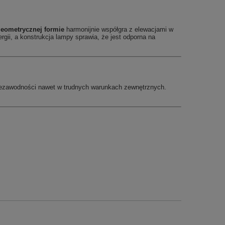
geometrycznej formie
harmonijnie współgra z elewacjami w
gii, a konstrukcja lampy sprawia, że jest odporna na
iezawodności nawet w trudnych warunkach zewnętrznych.