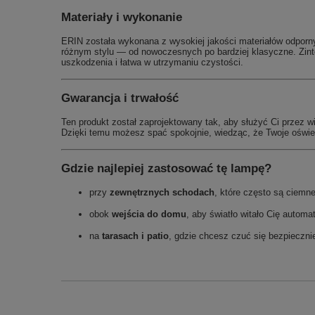
Materiały i wykonanie
ERIN została wykonana z wysokiej jakości materiałów odporny
różnym stylu — od nowoczesnych po bardziej klasyczne. Zinte
uszkodzenia i łatwa w utrzymaniu czystości.
Gwarancja i trwałość
Ten produkt został zaprojektowany tak, aby służyć Ci przez 
Dzięki temu możesz spać spokojnie, wiedząc, że Twoje oświetl
Gdzie najlepiej zastosować tę lampę?
przy
zewnętrznych schodach
, które często są ciemn
obok
wejścia do domu
, aby światło witało Cię automa
na
tarasach i patio
, gdzie chcesz czuć się bezpieczni