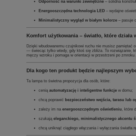
Odporność na warunki zewnętrzne
– solidna konstru
Energooszczędna technologia LED
– wydajne oświet
Minimalistyczny wygląd w białym kolorze
– pasuje d
Komfort użytkowania – światło, które działa 
Dzięki wbudowanemu czujnikowi ruchu nie musisz pamiętać o 
— świecąc tylko wtedy, gdy ktoś się zbliża. To rozwiązanie, k
męczy wzroku i pomaga w orientacji w przestrzeni po zmroku.
Dla kogo ten produkt będzie najlepszym wy
Ta lampa to świetna propozycja dla osób, które:
cenią
automatyzację i inteligentne funkcje
w domu;
chcą poprawić
bezpieczeństwo wejścia, tarasu lub 
zależy im na
energooszczędnym oświetleniu
, które 
szukają
eleganckiego, minimalistycznego akcentu ś
chcą uniknąć ciągłego włączania i wyłączania światła r