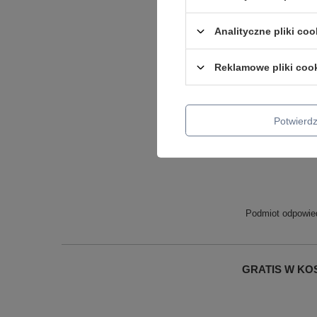
Analityczne pliki coo
Reklamowe pliki coo
Potwier
Podmiot odpowied
GRATIS W KOSZ