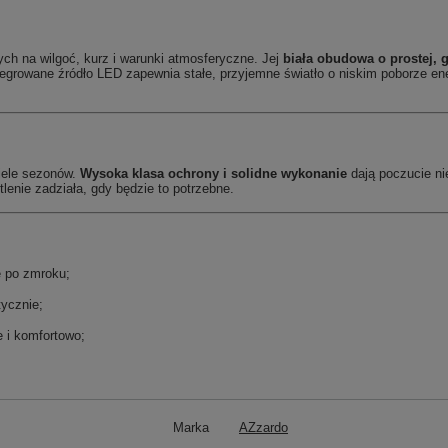
ch na wilgoć, kurz i warunki atmosferyczne. Jej
biała obudowa o prostej, 
growane źródło LED zapewnia stałe, przyjemne światło o niskim poborze ener
wiele sezonów.
Wysoka klasa ochrony i solidne wykonanie
dają poczucie n
enie zadziała, gdy będzie to potrzebne.
e po zmroku;
tycznie;
e i komfortowo;
Marka
AZzardo