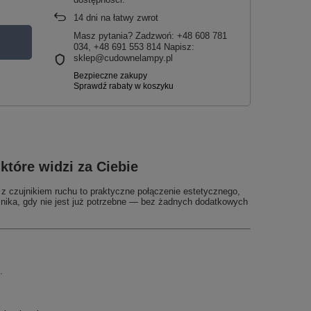
14
dni na łatwy zwrot
Masz pytania? Zadzwoń: +48 608 781
034, +48 691 553 814 Napisz:
sklep@cudownelampy.pl
które widzi za Ciebie
z czujnikiem ruchu to praktyczne połączenie estetycznego,
 znika, gdy nie jest już potrzebne — bez żadnych dodatkowych
.