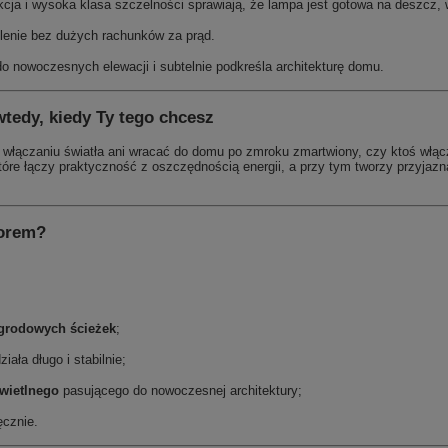
kcja i wysoka klasa szczelności sprawiają, że lampa jest gotowa na deszcz, w
lenie bez dużych rachunków za prąd.
o nowoczesnych elewacji i subtelnie podkreśla architekturę domu.
wtedy, kiedy Ty tego chcesz
włączaniu światła ani wracać do domu po zmroku zmartwiony, czy ktoś włąc
tóre łączy praktyczność z oszczędnością energii, a przy tym tworzy przyjazn
borem?
ogrodowych ścieżek
;
działa długo i stabilnie;
wietlnego
pasującego do nowoczesnej architektury;
ęcznie.