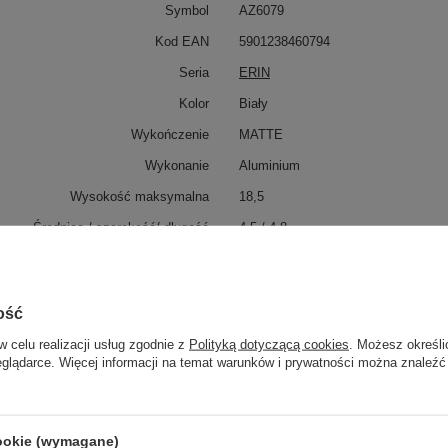
Symbol
AZ6079
Kod EAN
5901238460794
Seria
ERIN
Kolor
Biały
Wykończenie
MATTE
Wykonanie
Aluminium
Wysokość maksymalna
18,5
Średnica / szerokość/ długość
4,5 / 4,8
3,8
Regulacja wysokości
Nie
ość
Ilość źródeł światła
1
w celu realizacji usług zgodnie z
Polityką dotyczącą cookies
. Możesz określi
Rodzaj źródła światła
LED zintegrowany
eglądarce. Więcej informacji na temat warunków i prywatności można znaleźć
Lumen (lm)
10,5
Barwa światła (K)
3000
Ściemnianie
NIE
cookie (wymagane)