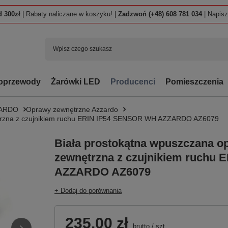
 300zł
| Rabaty naliczane w koszyku! |
Zadzwoń (+48) 608 781 034
| Napis
oprzewody
Żarówki LED
Producenci
Pomieszczenia
ZARDO
Oprawy zewnętrzne Azzardo
ętrzna z czujnikiem ruchu ERIN IP54 SENSOR WH AZZARDO AZ6079
Biała prostokątna wpuszczana 
zewnętrzna z czujnikiem ruchu
AZZARDO AZ6079
+ Dodaj do porównania
235,00 zł
brutto
/
szt.