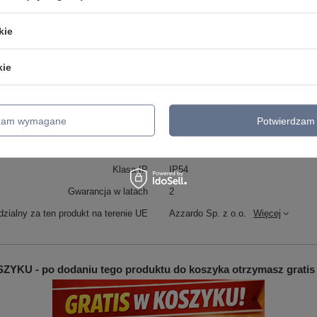
CCT
NIE
kie
RGB
NO
Sterowanie pilotem
NIE
kie
Bluetooh
NIE
Napiecie
~ 230V
dzam wymagane
Potwierdzam 
Moc (Watt)
3W
Klasa energetyczna
G
Klasa IP
IP54
Gwarancja w latach
2
zialny za ten produkt na terenie UE
Azzardo Sp. z o.o.
Więcej
YKU - po dodaniu tego produktu do koszyka otrzymasz gratis