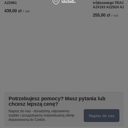
AZ2961
trójfazowego TRACK
AZ4183 AZ2924 AZ292
439,00 zł
/
szt.
255,00 zł
/
szt.
Potrzebujesz pomocy? Masz pytania lub
chcesz lepszą cenę?
Napisz do nas - doradzimy, odpowiemy
Napisz do nas
szybko i przygotujemy indywidualną ofertę
dopasowaną do Ciebie..