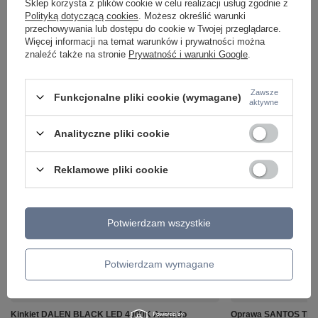
Sklep korzysta z plików cookie w celu realizacji usług zgodnie z
Polityką dotyczącą cookies
. Możesz określić warunki
przechowywania lub dostępu do cookie w Twojej przeglądarce.
Więcej informacji na temat warunków i prywatności można
znaleźć także na stronie
Prywatność i warunki Google
.
Zawsze
Funkcjonalne pliki cookie (wymagane)
aktywne
Analityczne pliki cookie
ZOBACZ RÓWNIEŻ
Reklamowe pliki cookie
Potwierdzam wszystkie
Potwierdzam wymagane
Kinkiet DALEN BLACK LED 4000K Azzardo
Oprawa SANTOS TRA