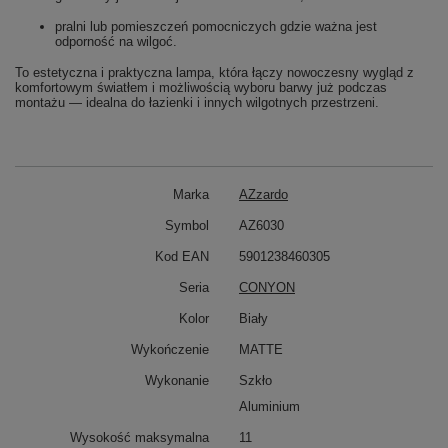
pralni lub pomieszczeń pomocniczych gdzie ważna jest
odporność na wilgoć.
To estetyczna i praktyczna lampa, która łączy nowoczesny wygląd z
komfortowym światłem i możliwością wyboru barwy już podczas
montażu — idealna do łazienki i innych wilgotnych przestrzeni.
Marka
AZzardo
Symbol
AZ6030
Kod EAN
5901238460305
Seria
CONYON
Kolor
Biały
Wykończenie
MATTE
Wykonanie
Szkło
Aluminium
Wysokość maksymalna
11