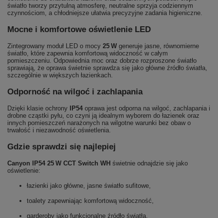
światło tworzy przytulną atmosferę, neutralne sprzyja codziennym
czynnościom, a chłodniejsze ułatwia precyzyjne zadania higieniczne.
Mocne i komfortowe oświetlenie LED
Zintegrowany moduł LED o mocy
25 W
generuje jasne, równomierne
światło, które zapewnia komfortową widoczność w całym
pomieszczeniu. Odpowiednia moc oraz dobrze rozproszone światło
sprawiają, że oprawa świetnie sprawdza się jako główne źródło światła,
szczególnie w większych łazienkach.
Odporność na wilgoć i zachlapania
Dzięki klasie ochrony
IP54
oprawa jest odporna na wilgoć, zachlapania i
drobne cząstki pyłu, co czyni ją idealnym wyborem do łazienek oraz
innych pomieszczeń narażonych na wilgotne warunki bez obaw o
trwałość i niezawodność oświetlenia.
Gdzie sprawdzi się najlepiej
Canyon IP54 25 W CCT Switch WH
świetnie odnajdzie się jako
oświetlenie:
łazienki jako główne, jasne światło sufitowe,
toalety zapewniając komfortową widoczność,
garderoby jako funkcjonalne źródło światła,