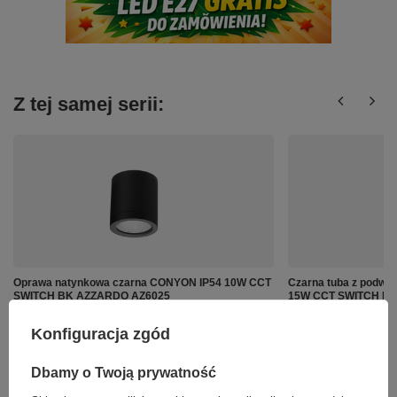
Z tej samej serii:
Oprawa natynkowa czarna CONYON IP54 10W CCT
Czarna tuba z podwy
SWITCH BK AZZARDO AZ6025
15W CCT SWITCH B
179,00 zł
229,00 zł
/
szt.
/
szt.
Konfiguracja zgód
Dbamy o Twoją prywatność