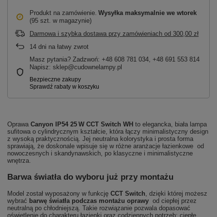
Produkt na zamówienie
Wysyłka maksymalnie
we wtorek
(95 szt. w magazynie)
Darmowa i szybka dostawa przy zamówieniach
od
300,00 zł
14
dni na łatwy zwrot
Masz pytania? Zadzwoń: +48 608 781 034, +48 691 553 814
Napisz: sklep@cudownelampy.pl
Oprawa
Canyon IP54 25 W CCT Switch WH
to elegancka, biała lampa
sufitowa o cylindrycznym kształcie, która łączy minimalistyczny design
z wysoką praktycznością. Jej neutralna kolorystyka i prosta forma
sprawiają, że doskonale wpisuje się w różne aranżacje łazienkowe od
nowoczesnych i skandynawskich, po klasyczne i minimalistyczne
wnętrza.
Barwa światła do wyboru już przy montażu
Model został wyposażony w funkcję
CCT Switch
, dzięki której możesz
wybrać
barwę światła podczas montażu oprawy
od ciepłej przez
neutralną po chłodniejszą. Takie rozwiązanie pozwala dopasować
oświetlenie do charakteru łazienki oraz codziennych potrzeb: ciepłe