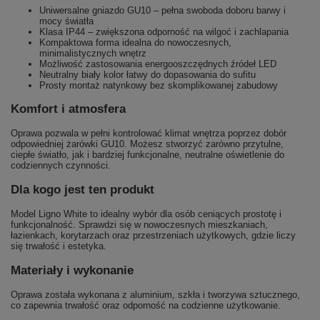
Uniwersalne gniazdo GU10 – pełna swoboda doboru barwy i
mocy światła
Klasa IP44 – zwiększona odporność na wilgoć i zachlapania
Kompaktowa forma idealna do nowoczesnych,
minimalistycznych wnętrz
Możliwość zastosowania energooszczędnych źródeł LED
Neutralny biały kolor łatwy do dopasowania do sufitu
Prosty montaż natynkowy bez skomplikowanej zabudowy
Komfort i atmosfera
Oprawa pozwala w pełni kontrolować klimat wnętrza poprzez dobór
odpowiedniej żarówki GU10. Możesz stworzyć zarówno przytulne,
ciepłe światło, jak i bardziej funkcjonalne, neutralne oświetlenie do
codziennych czynności.
Dla kogo jest ten produkt
Model Ligno White to idealny wybór dla osób ceniących prostotę i
funkcjonalność. Sprawdzi się w nowoczesnych mieszkaniach,
łazienkach, korytarzach oraz przestrzeniach użytkowych, gdzie liczy
się trwałość i estetyka.
Materiały i wykonanie
Oprawa została wykonana z aluminium, szkła i tworzywa sztucznego,
co zapewnia trwałość oraz odporność na codzienne użytkowanie.