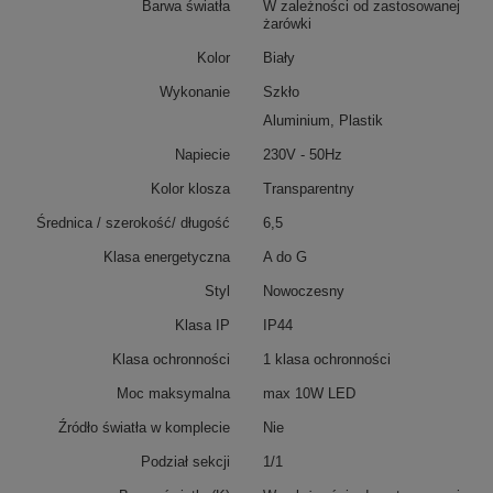
Barwa światła
W zależności od zastosowanej
żarówki
Kolor
Biały
Wykonanie
Szkło
Aluminium, Plastik
Napiecie
230V - 50Hz
Kolor klosza
Transparentny
Średnica / szerokość/ długość
6,5
Klasa energetyczna
A do G
Styl
Nowoczesny
Klasa IP
IP44
Klasa ochronności
1 klasa ochronności
Moc maksymalna
max 10W LED
Źródło światła w komplecie
Nie
Podział sekcji
1/1