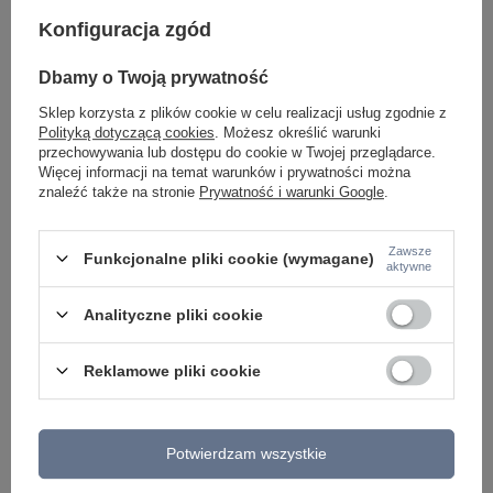
Konfiguracja zgód
Czarna tuba natynkowa IP44 LIGNO BLACK
Dbamy o Twoją prywatność
1xGU10 Tk Lighting 10933
Sklep korzysta z plików cookie w celu realizacji usług zgodnie z
89,00 zł
/
szt.
Polityką dotyczącą cookies
. Możesz określić warunki
przechowywania lub dostępu do cookie w Twojej przeglądarce.
Więcej informacji na temat warunków i prywatności można
znaleźć także na stronie
Prywatność i warunki Google
.
Zawsze
Funkcjonalne pliki cookie (wymagane)
aktywne
Analityczne pliki cookie
Reklamowe pliki cookie
Potwierdzam wszystkie
ZOBACZ RÓWNIEŻ