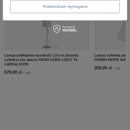
Potwierdzam wymagane
Lampa podłogowa wysokość 133cm pionowy
Lampa sufitowa plafo
cylindryczny abażur FIENO SABIA 1XE27 Tk
FORMO WHITE 4xE27 T
Lighting 16196
359,00 zł
/
szt.
579,00 zł
/
szt.