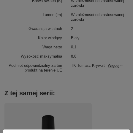
Barwa światła (K)
W zależności od zastosowanej
żarówki
Lumen (lm)
W zależności od zastosowanej
żarówki
Gwarancja w latach
2
Kolor wiodący
Biały
Waga netto
0.1
Wysokość maksymalna
8,8
Podmiot odpowiedzialny za ten
TK Tomasz Krywult
Więcej
produkt na terenie UE
Z tej samej serii: