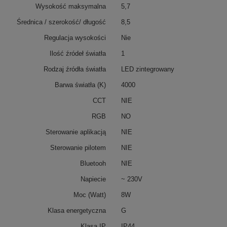
Wysokość maksymalna
5,7
Średnica / szerokość/ długość
8,5
Regulacja wysokości
Nie
Ilość źródeł światła
1
Rodzaj źródła światła
LED zintegrowany
Barwa światła (K)
4000
CCT
NIE
RGB
NO
Sterowanie aplikacją
NIE
Sterowanie pilotem
NIE
Bluetooh
NIE
Napiecie
~ 230V
Moc (Watt)
8W
Klasa energetyczna
G
Klasa IP
IP44