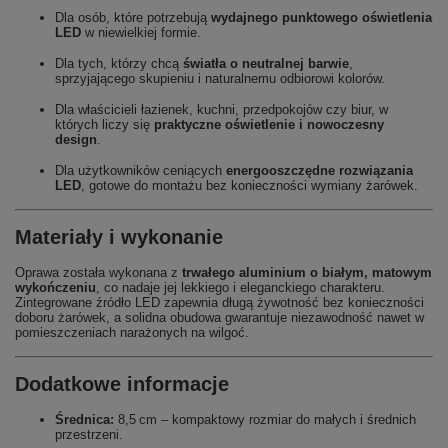
Dla osób, które potrzebują
wydajnego punktowego oświetlenia
LED
w niewielkiej formie.
Dla tych, którzy chcą
światła o neutralnej barwie
,
sprzyjającego skupieniu i naturalnemu odbiorowi kolorów.
Dla właścicieli łazienek, kuchni, przedpokojów czy biur, w
których liczy się
praktyczne oświetlenie i nowoczesny
design
.
Dla użytkowników ceniących
energooszczędne rozwiązania
LED
, gotowe do montażu bez konieczności wymiany żarówek.
Materiały i wykonanie
Oprawa została wykonana z
trwałego aluminium o białym, matowym
wykończeniu
, co nadaje jej lekkiego i eleganckiego charakteru.
Zintegrowane źródło LED zapewnia długą żywotność bez konieczności
doboru żarówek, a solidna obudowa gwarantuje niezawodność nawet w
pomieszczeniach narażonych na wilgoć.
Dodatkowe informacje
Średnica:
8,5 cm – kompaktowy rozmiar do małych i średnich
przestrzeni.