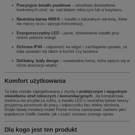
Precyzyjne światło punktowe
– umożliwia doświetlenie
konkretnych stref, np. nad blatem roboczym lub w korytarzu.
Neutralna barwa 4000 K
– światło o naturalnym odcieniu, które
nie męczy oczu i sprzyja koncentracji.
Energooszczędny LED
– jasne, równomierne światło przy
niskim poborze energii.
Ochrona IP44
– odporność na wilgoć i zachlapania sprawia, że
tuba sprawdzi się także w kuchni czy łazience.
Delikatny, biały design
– uniwersalna forma, która wpisze się w
różne aranżacje wnętrz.
Komfort użytkowania
Ta tuba została zaprojektowana z myślą o
praktycznym i wygodnym
oświetleniu stref roboczych i komunikacyjnych
. Jej kompaktowa
średnica nie przytłacza sufitu, a światło LED o neutralnej barwie tworzy
przyjemną przestrzeń do pracy i odpoczynku bez efektu olśnienia.
Dzięki łatwej instalacji model Flume można zastosować zarówno jako
pojedyncze źródło światła, jak i część zestawu szeregu opraw.
Dla kogo jest ten produkt