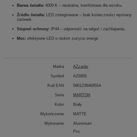
Barwa światła:
4000 K – neutralna, komfortowa dla wzroku.
Źródło światła:
LED zintegrowane – brak konieczności wymiany
żarówek.
Stopień ochrony:
IP44 – odporność na wilgoć i zachlapania.
Moc:
efektywne LED o niskim zużyciu energii.
Marka
AZzardo
Symbol
AZ6855
Kod EAN
5901238468554
Seria
MARTON
Kolor
Biały
Wykończenie
MATTE
Wykonanie
Aluminium
Pvc