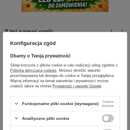
Z tej samej serii:
Konfiguracja zgód
Dbamy o Twoją prywatność
Sklep korzysta z plików cookie w celu realizacji usług zgodnie z
Polityką dotyczącą cookies
. Możesz określić warunki
przechowywania lub dostępu do cookie w Twojej przeglądarce.
Więcej informacji na temat warunków i prywatności można
znaleźć także na stronie
Prywatność i warunki Google
.
Biała tuba o średnicy 8,5cm LED FLUME IP44
Czarna tuba do łazi
3000K WH AZZARDO AZ6859
GX53 IP44 BK AZZA
Zawsze
105,00 zł
75,00 zł
Funkcjonalne pliki cookie (wymagane)
/
szt.
/
szt.
aktywne
Analityczne pliki cookie