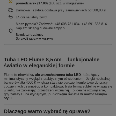
poniedziałek (17.08)
(100 szt. w magazynie)
Darmowa i szybka dostawa przy zamówieniach
od
300,00 zł
14
dni na łatwy zwrot
Masz pytania? Zadzwoń: +48 608 781 034, +48 691 553 814
Napisz: sklep@cudownelampy.pl
Tuba LED Flume 8,5 cm – funkcjonalne
światło w eleganckiej formie
Flume to
niewielka, ale wszechstronna tuba LED
, która łączy
minimalistyczny wygląd z praktycznym oświetleniem. Dzięki neutralnej
barwie światła 4000 K wnętrza stają się bardziej komfortowe do pracy i
codziennych czynności, a kompaktowa, biała forma subtelnie wtapia się
w sufit, nie zabierając przestrzeni wizualnej. To idealne rozwiązanie,
gdy zależy Ci na
wydajnym, punktowym świetle w nowoczesnym
stylu
.
Dlaczego warto wybrać tę oprawę?