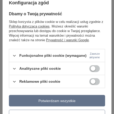
Konfiguracja zgód
Czarna tuba sufitowa natynkowa o średnicy 8,5cm
ONTO GX53 BK AZZARDO AZ6265
Dbamy o Twoją prywatność
65,00 zł
/
szt.
Sklep korzysta z plików cookie w celu realizacji usług zgodnie z
Polityką dotyczącą cookies
. Możesz określić warunki
przechowywania lub dostępu do cookie w Twojej przeglądarce.
Więcej informacji na temat warunków i prywatności można
znaleźć także na stronie
Prywatność i warunki Google
.
Zawsze
Funkcjonalne pliki cookie (wymagane)
aktywne
Analityczne pliki cookie
Reklamowe pliki cookie
Potwierdzam wszystkie
ZOBACZ RÓWNIEŻ