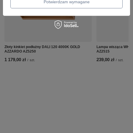
Potwierdzam wymagane
Złoty kinkiet podłużny DALI 120 4000K GOLD
Lampa wisząca WHIT
AZZARDO AZ5250
AZ2515
1 179,00 zł
239,00 zł
/
szt.
/
szt.