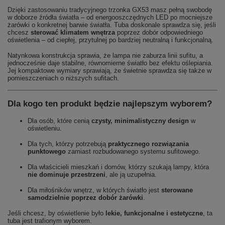
Dzięki zastosowaniu tradycyjnego trzonka GX53 masz pełną swobodę
w doborze źródła światła – od energooszczędnych LED po mocniejsze
żarówki o konkretnej barwie światła. Tuba doskonale sprawdza się, jeśli
chcesz
sterować klimatem wnętrza
poprzez dobór odpowiedniego
oświetlenia – od ciepłej, przytulnej po bardziej neutralną i funkcjonalną.
Natynkowa konstrukcja sprawia, że lampa nie zaburza linii sufitu, a
jednocześnie daje stabilne, równomierne światło bez efektu oślepiania.
Jej kompaktowe wymiary sprawiają, że świetnie sprawdza się także w
pomieszczeniach o niższych sufitach.
Dla kogo ten produkt będzie najlepszym wyborem?
Dla osób, które cenią
czysty, minimalistyczny design
w
oświetleniu.
Dla tych, którzy potrzebują
praktycznego rozwiązania
punktowego
zamiast rozbudowanego systemu sufitowego.
Dla właścicieli mieszkań i domów, którzy szukają lampy, która
nie dominuje przestrzeni
, ale ją uzupełnia.
Dla miłośników wnętrz, w których światło jest
sterowane
samodzielnie poprzez dobór żarówki
.
Jeśli chcesz, by oświetlenie było
lekie, funkcjonalne i estetyczne
, ta
tuba jest trafionym wyborem.