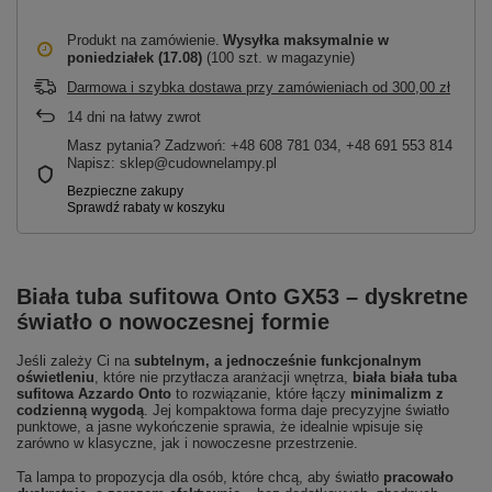
Produkt na zamówienie
Wysyłka maksymalnie
w
poniedziałek (17.08)
(100 szt. w magazynie)
Darmowa i szybka dostawa przy zamówieniach
od
300,00 zł
14
dni na łatwy zwrot
Masz pytania? Zadzwoń: +48 608 781 034, +48 691 553 814
Napisz: sklep@cudownelampy.pl
Biała tuba sufitowa
Onto GX53
– dyskretne
światło o nowoczesnej formie
Jeśli zależy Ci na
subtelnym, a jednocześnie funkcjonalnym
oświetleniu
, które nie przytłacza aranżacji wnętrza,
biała biała tuba
sufitowa Azzardo Onto
to rozwiązanie, które łączy
minimalizm z
codzienną wygodą
. Jej kompaktowa forma daje precyzyjne światło
punktowe, a jasne wykończenie sprawia, że idealnie wpisuje się
zarówno w klasyczne, jak i nowoczesne przestrzenie.
Ta lampa to propozycja dla osób, które chcą, aby światło
pracowało