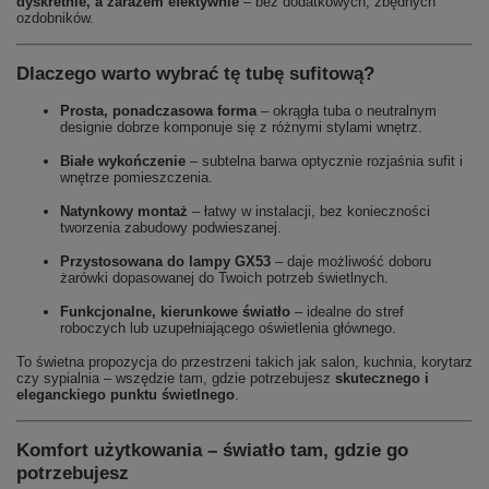
dyskretnie, a zarazem efektywnie
– bez dodatkowych, zbędnych
ozdobników.
Dlaczego warto wybrać tę tubę sufitową?
Prosta, ponadczasowa forma
– okrągła tuba o neutralnym
designie dobrze komponuje się z różnymi stylami wnętrz.
Białe wykończenie
– subtelna barwa optycznie rozjaśnia sufit i
wnętrze pomieszczenia.
Natynkowy montaż
– łatwy w instalacji, bez konieczności
tworzenia zabudowy podwieszanej.
Przystosowana do lampy GX53
– daje możliwość doboru
żarówki dopasowanej do Twoich potrzeb świetlnych.
Funkcjonalne, kierunkowe światło
– idealne do stref
roboczych lub uzupełniającego oświetlenia głównego.
To świetna propozycja do przestrzeni takich jak salon, kuchnia, korytarz
czy sypialnia – wszędzie tam, gdzie potrzebujesz
skutecznego i
eleganckiego punktu świetlnego
.
Komfort użytkowania – światło tam, gdzie go
potrzebujesz