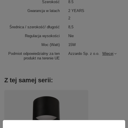
Szerokość
8.5
Gwarancja w latach
2 YEARS
2
Średnica / szerokość/ długość
8,5
Regulacja wysokości
Nie
Moc (Watt)
15W
Podmiot odpowiedzialny za ten
Azzardo Sp. z o.o.
Więcej
produkt na terenie UE
Z tej samej serii: