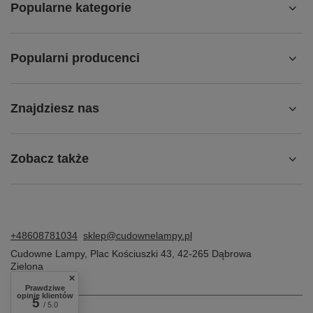
Popularne kategorie
Popularni producenci
Znajdziesz nas
Zobacz także
+48608781034
sklep@cudownelampy.pl
Cudowne Lampy
,
Plac Kościuszki 43
,
42-265
Dąbrowa
Zielona
Prawdziwe
opinie klientów
5
/ 5.0