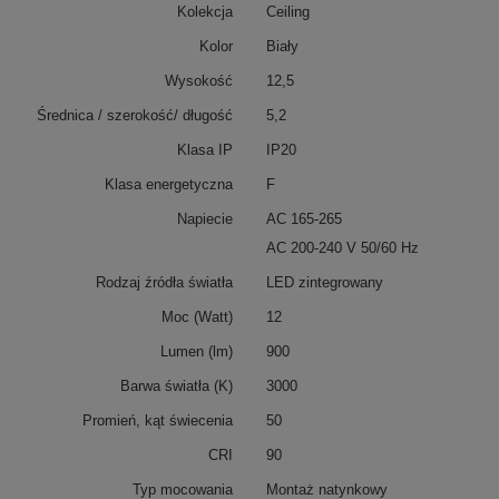
Kolekcja
Ceiling
Kolor
Biały
Wysokość
12,5
Średnica / szerokość/ długość
5,2
Klasa IP
IP20
Klasa energetyczna
F
Napiecie
AC 165-265
AC 200-240 V 50/60 Hz
Rodzaj źródła światła
LED zintegrowany
Moc (Watt)
12
Lumen (lm)
900
Barwa światła (K)
3000
Promień, kąt świecenia
50
CRI
90
Typ mocowania
Montaż natynkowy