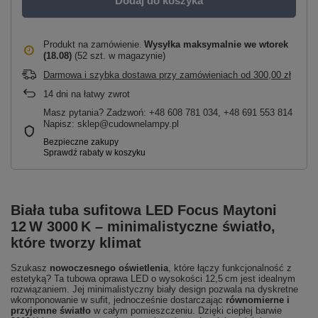
Dodaj do koszyka
Produkt na zamówienie
Wysyłka maksymalnie
we wtorek
(18.08)
(52 szt. w magazynie)
Darmowa i szybka dostawa przy zamówieniach
od
300,00 zł
14
dni na łatwy zwrot
Masz pytania? Zadzwoń: +48 608 781 034, +48 691 553 814
Napisz: sklep@cudownelampy.pl
Biała tuba sufitowa LED Focus Maytoni
12 W 3000 K – minimalistyczne światło,
które tworzy klimat
Szukasz
nowoczesnego oświetlenia
, które łączy funkcjonalność z
estetyką? Ta tubowa oprawa LED o wysokości 12,5 cm jest idealnym
rozwiązaniem. Jej minimalistyczny biały design pozwala na dyskretne
wkomponowanie w sufit, jednocześnie dostarczając
równomierne i
przyjemne światło
w całym pomieszczeniu. Dzięki ciepłej barwie