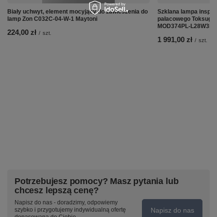
Biały uchwyt, element mocyjący do zawieszenia do
Szklana lampa inspi
lamp Zon C032C-04-W-1 Maytoni
pałacowego Toksugu
MOD374PL-L28W3K M
224,00 zł
/
szt.
1 991,00 zł
/
szt.
Potrzebujesz pomocy? Masz pytania lub
chcesz lepszą cenę?
Napisz do nas - doradzimy, odpowiemy
Napisz do nas
szybko i przygotujemy indywidualną ofertę