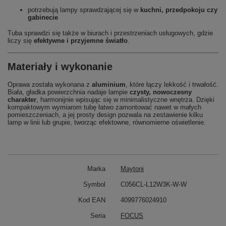
potrzebują lampy sprawdzającej się w
kuchni, przedpokoju czy
gabinecie
Tuba sprawdzi się także w biurach i przestrzeniach usługowych, gdzie
liczy się
efektywne i przyjemne światło
.
Materiały i wykonanie
Oprawa została wykonana z
aluminium
, które łączy lekkość i trwałość.
Biała, gładka powierzchnia nadaje lampie
czysty, nowoczesny
charakter
, harmonijnie wpisując się w minimalistyczne wnętrza. Dzięki
kompaktowym wymiarom tubę łatwo zamontować nawet w małych
pomieszczeniach, a jej prosty design pozwala na zestawienie kilku
lamp w linii lub grupie, tworząc efektowne, równomierne oświetlenie.
Marka
Maytoni
Symbol
C056CL-L12W3K-W-W
Kod EAN
4099776024910
Seria
FOCUS