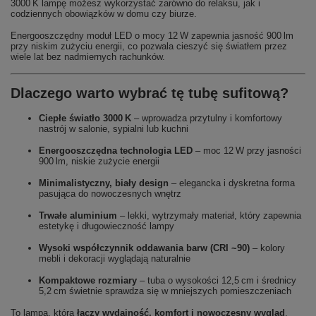
3000 K lampę możesz wykorzystać zarówno do relaksu, jak i
codziennych obowiązków w domu czy biurze.
Energooszczędny moduł LED o mocy 12 W zapewnia jasność 900 lm
przy niskim zużyciu energii, co pozwala cieszyć się światłem przez
wiele lat bez nadmiernych rachunków.
Dlaczego warto wybrać tę tubę sufitową?
Ciepłe światło 3000 K
– wprowadza przytulny i komfortowy
nastrój w salonie, sypialni lub kuchni
Energooszczędna technologia LED
– moc 12 W przy jasności
900 lm, niskie zużycie energii
Minimalistyczny, biały design
– elegancka i dyskretna forma
pasująca do nowoczesnych wnętrz
Trwałe aluminium
– lekki, wytrzymały materiał, który zapewnia
estetykę i długowieczność lampy
Wysoki współczynnik oddawania barw (CRI ~90)
– kolory
mebli i dekoracji wyglądają naturalnie
Kompaktowe rozmiary
– tuba o wysokości 12,5 cm i średnicy
5,2 cm świetnie sprawdza się w mniejszych pomieszczeniach
To lampą, która
łączy wydajność, komfort i nowoczesny wygląd
,