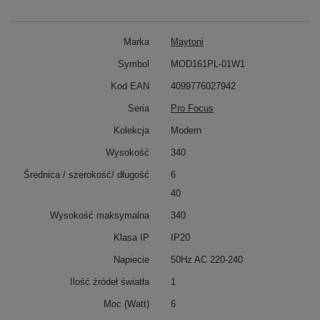
Marka
Maytoni
Symbol
MOD161PL-01W1
Kod EAN
4099776027942
Seria
Pro Focus
Kolekcja
Modern
Wysokość
340
Średnica / szerokość/ długość
6
40
Wysokość maksymalna
340
Klasa IP
IP20
Napiecie
50Hz AC 220-240
Ilość źródeł światła
1
Moc (Watt)
6