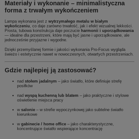
Materiały i wykonanie – minimalistyczna
forma z trwałym wykończeniem
Lampa wykonana jest z
wytrzymałego metalu w białym
wykończeniu
, co daje zarówno trwałość, jak i efekt wizualnej lekkości.
Prosta, tubowa konstrukcja daje poczucie
harmonii i uporządkowania
— idealne dla przestrzeni, które mają być jasne i uporządkowane, ale
jednocześnie przyjazne i wygodne.
Dzięki przemyślanej formie i jakości wykonania Pro-Focus wygląda
świeżo i estetycznie nawet w nowoczesnych, otwartych przestrzeniach.
Gdzie najlepiej ją zastosować?
nad
stołem jadalnym
– jako światło, które definiuje strefę
posiłków
nad
wyspą kuchenną lub blatem
– jako praktyczne i stylowe
oświetlenie miejsca pracy
w
salonie
– w strefie wypoczynkowej jako subtelne światło
kierunkowe
w
gabinecie / home office
– jako charakterystyczne,
koncentrujące światło wspierające koncentrację