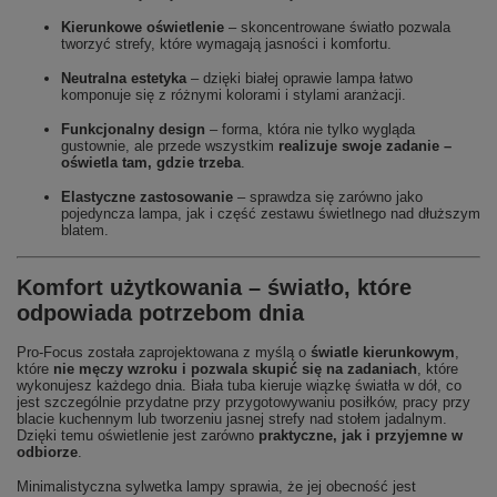
Kierunkowe oświetlenie
– skoncentrowane światło pozwala
tworzyć strefy, które wymagają jasności i komfortu.
Neutralna estetyka
– dzięki białej oprawie lampa łatwo
komponuje się z różnymi kolorami i stylami aranżacji.
Funkcjonalny design
– forma, która nie tylko wygląda
gustownie, ale przede wszystkim
realizuje swoje zadanie –
oświetla tam, gdzie trzeba
.
Elastyczne zastosowanie
– sprawdza się zarówno jako
pojedyncza lampa, jak i część zestawu świetlnego nad dłuższym
blatem.
Komfort użytkowania – światło, które
odpowiada potrzebom dnia
Pro-Focus została zaprojektowana z myślą o
światle kierunkowym
,
które
nie męczy wzroku i pozwala skupić się na zadaniach
, które
wykonujesz każdego dnia. Biała tuba kieruje wiązkę światła w dół, co
jest szczególnie przydatne przy przygotowywaniu posiłków, pracy przy
blacie kuchennym lub tworzeniu jasnej strefy nad stołem jadalnym.
Dzięki temu oświetlenie jest zarówno
praktyczne, jak i przyjemne w
odbiorze
.
Minimalistyczna sylwetka lampy sprawia, że jej obecność jest