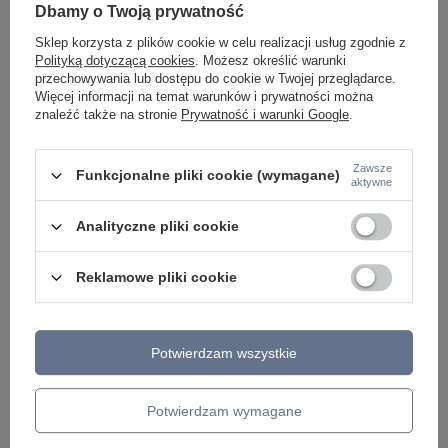
Dbamy o Twoją prywatność
Najniższa cena z 30 
328,00 zł
-15%
Sklep korzysta z plików cookie w celu realizacji usług zgodnie z
Polityką dotyczącą cookies
. Możesz określić warunki
przechowywania lub dostępu do cookie w Twojej przeglądarce.
Więcej informacji na temat warunków i prywatności można
znaleźć także na stronie
Prywatność i warunki Google
.
Zawsze
Funkcjonalne pliki cookie (wymagane)
aktywne
Analityczne pliki cookie
Reklamowe pliki cookie
ZOBACZ RÓWNIEŻ
Potwierdzam wszystkie
Potwierdzam wymagane