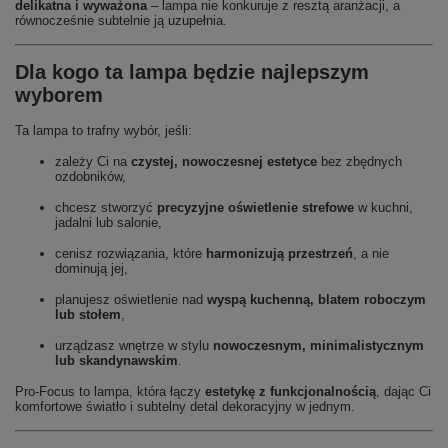
delikatna i wyważona
– lampa nie konkuruje z resztą aranżacji, a
równocześnie subtelnie ją uzupełnia.
Dla kogo ta lampa będzie najlepszym
wyborem
Ta lampa to trafny wybór, jeśli:
zależy Ci na
czystej, nowoczesnej estetyce
bez zbędnych
ozdobników,
chcesz stworzyć
precyzyjne oświetlenie strefowe
w kuchni,
jadalni lub salonie,
cenisz rozwiązania, które
harmonizują przestrzeń
, a nie
dominują jej,
planujesz oświetlenie nad
wyspą kuchenną, blatem roboczym
lub stołem
,
urządzasz wnętrze w stylu
nowoczesnym, minimalistycznym
lub skandynawskim
.
Pro-Focus to lampa, która łączy
estetykę z funkcjonalnością
, dając Ci
komfortowe światło i subtelny detal dekoracyjny w jednym.