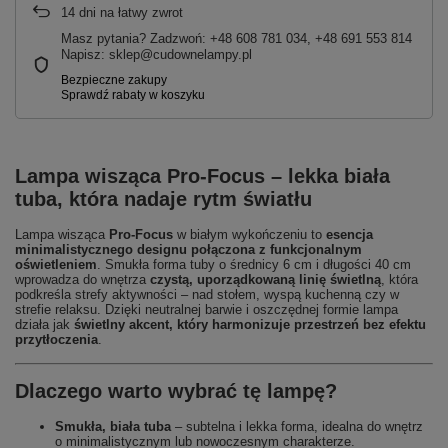
14
dni na łatwy zwrot
Masz pytania? Zadzwoń: +48 608 781 034, +48 691 553 814
Napisz: sklep@cudownelampy.pl
Lampa wisząca
Pro-Focus – lekka biała
tuba, która nadaje rytm światłu
Lampa wisząca
Pro-Focus
w białym wykończeniu to
esencja
minimalistycznego designu połączona z funkcjonalnym
oświetleniem
. Smukła forma tuby o średnicy 6 cm i długości 40 cm
wprowadza do wnętrza
czystą, uporządkowaną linię świetlną
, która
podkreśla strefy aktywności – nad stołem, wyspą kuchenną czy w
strefie relaksu. Dzięki neutralnej barwie i oszczędnej formie lampa
działa jak
świetlny akcent, który harmonizuje przestrzeń bez efektu
przytłoczenia
.
Dlaczego warto wybrać tę lampę?
Smukła, biała tuba
– subtelna i lekka forma, idealna do wnętrz
o minimalistycznym lub nowoczesnym charakterze.