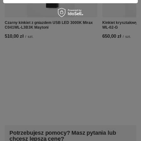
Czarny kinkiet z gniazdem USB LED 3000K Mirax
Kinkiet kryształowy 
C041WL-L3B3K Maytoni
WL-02-G
510,00 zł
650,00 zł
/
szt.
/
szt.
Potrzebujesz pomocy? Masz pytania lub
chcesz lepszą cenę?