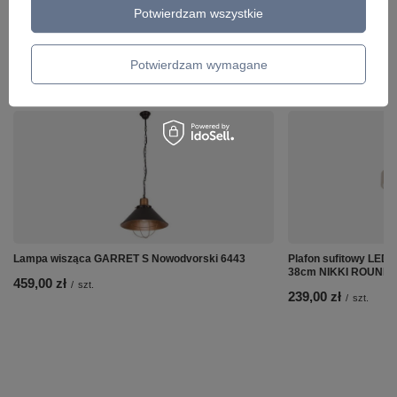
Potwierdzam wszystkie
Potwierdzam wymagane
ZOBACZ RÓWNIEŻ
Lampa wisząca GARRET S Nowodvorski 6443
Plafon sufitowy LED 
38cm NIKKI ROUND N
459,00 zł
/
szt.
239,00 zł
/
szt.