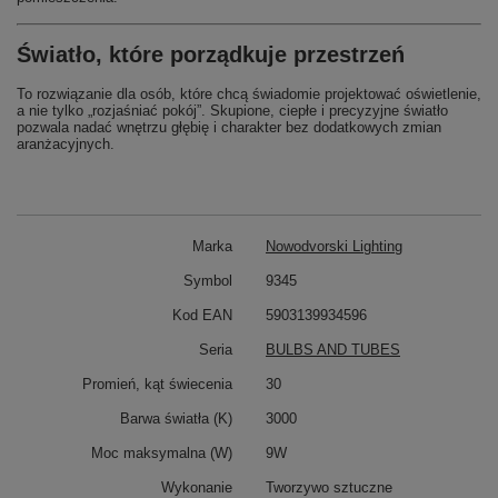
Światło, które porządkuje przestrzeń
To rozwiązanie dla osób, które chcą świadomie projektować oświetlenie,
a nie tylko „rozjaśniać pokój”. Skupione, ciepłe i precyzyjne światło
pozwala nadać wnętrzu głębię i charakter bez dodatkowych zmian
aranżacyjnych.
Marka
Nowodvorski Lighting
Symbol
9345
Kod EAN
5903139934596
Seria
BULBS AND TUBES
Promień, kąt świecenia
30
Barwa światła (K)
3000
Moc maksymalna (W)
9W
Wykonanie
Tworzywo sztuczne