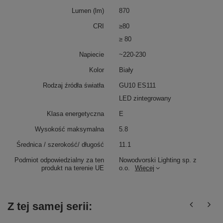
Lumen (lm)
870
CRI
≥80
≥ 80
Napiecie
~220-230
Kolor
Biały
Rodzaj źródła światła
GU10 ES111
LED zintegrowany
Klasa energetyczna
E
Wysokość maksymalna
5.8
Średnica / szerokość/ długość
11.1
Podmiot odpowiedzialny za ten
Nowodvorski Lighting sp. z
produkt na terenie UE
o.o.
Więcej
Z tej samej serii: