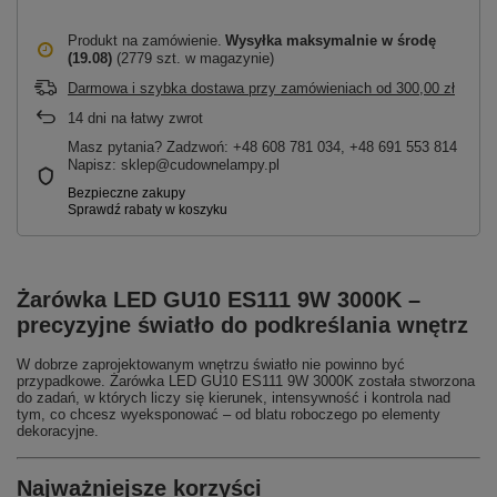
Produkt na zamówienie
Wysyłka maksymalnie
w środę
(19.08)
(2779 szt. w magazynie)
Darmowa i szybka dostawa przy zamówieniach
od
300,00 zł
14
dni na łatwy zwrot
Masz pytania? Zadzwoń: +48 608 781 034, +48 691 553 814
Napisz: sklep@cudownelampy.pl
Żarówka LED GU10 ES111 9W 3000K –
precyzyjne światło do podkreślania wnętrz
W dobrze zaprojektowanym wnętrzu światło nie powinno być
przypadkowe. Żarówka LED GU10 ES111 9W 3000K została stworzona
do zadań, w których liczy się kierunek, intensywność i kontrola nad
tym, co chcesz wyeksponować – od blatu roboczego po elementy
dekoracyjne.
Najważniejsze korzyści