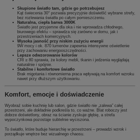
Skupione światło tam, gdzie go potrzebujesz
Kąt świecenia 30° pozwala precyzyjnie doświetlić wybrane strefy,
bez rozlewania światła po całym pomieszczeniu.
Naturalna, ciepła barwa 3000K
Światło jest przyjemne dla oka i nie wprowadza chłodnego,
biurowego efektu – sprawdza się zarówno w domu, jak i
przestrzeniach komercyjnych.
Wysoka jasność przy niskim zużyciu energii
9W mocy i ok. 870 lumenów zapewnia intensywne oświetlenie
przy zachowaniu energooszczędności.
Lepsze odwzorowanie kolorów
CRI ≥ 80 sprawia, że kolory mebli, tkanin i jedzenia wyglądają
naturalnie i spójnie.
Stabilne i komfortowe światło
Brak migotania i równomierna praca wpływają na komfort wzroku
nawet przy dłuższym użytkowaniu.
Komfort, emocje i doświadczenie
Wyobraź sobie kuchnię lub salon, gdzie światło nie „zalewa” całej
przestrzeni, ale dokładnie podkreśla to, co ważne. Blat roboczy jest
dobrze doświetlony, obraz na ścianie zyskuje głębię, a strefa
wypoczynkowa pozostaje subtelnie wyciszona.
To światło, które buduje hierarchię w przestrzeni – prowadzi wzrok i
porządkuje wnętrze bez wizualnego chaosu.