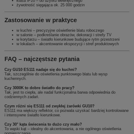
klasa IP20 – do użytku wewnętrznego
żywotność sięgająca ok. 25 000 godzin
Zastosowanie w praktyce
w kuchni – precyzyjne oświetlenie blatu roboczego
w salonie – podkreślanie obrazów, dekoracji i strefy TV
w korytarzu – światło kierunkowe budujące rytm przestrzeni
w lokalach – akcentowanie ekspozycji i stref produktowych
FAQ – najczęstsze pytania
Czy GU10 ES111 nadaje się do kuchni?
Tak, szczególnie do oświetlenia punktowego blatu lub wysp
kuchennych.
Czy 3000K to dobre światło do pracy?
Tak, jest to ciepła, ale nadal funkcjonalna barwa odpowiednia do
codziennych zadań.
Czym różni się ES111 od zwykłej żarówki GU10?
ES111 ma większy reflektor, co pozwala uzyskać bardziej kontrolowane
i intensywne światło kierunkowe.
Czy 30° kąta świecenia to dużo czy mało?
To wąski kąt – idealny do akcentowania, a nie ogólnego oświetlenia
pomieszczenia.