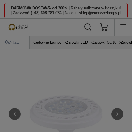
DARMOWA DOSTAWA od 300zł
| Rabaty naliczane w koszyku!
|
Zadzwoń (+48) 608 781 034
| Napisz: sklep@cudownelampy.pl
Cudowne Lampy
Żarówki LED
Żarówki GU10
Żarów
Wstecz