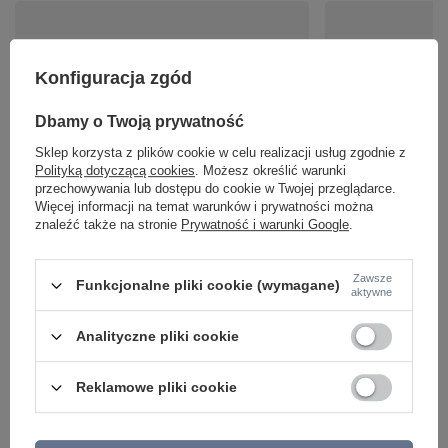
Konfiguracja zgód
Dbamy o Twoją prywatność
Sklep korzysta z plików cookie w celu realizacji usług zgodnie z
Żarówka, świetlówka TUBE LED T8 120cm 22W
Żarówka szklana bia
Polityką dotyczącą cookies
. Możesz określić warunki
3000K Nowodvorski 7502
LED E27 8W 3000K N
przechowywania lub dostępu do cookie w Twojej przeglądarce.
Więcej informacji na temat warunków i prywatności można
69,00 zł
39,90 zł
/
szt.
/
szt.
znaleźć także na stronie
Prywatność i warunki Google
.
Zawsze
Funkcjonalne pliki cookie (wymagane)
aktywne
Analityczne pliki cookie
Reklamowe pliki cookie